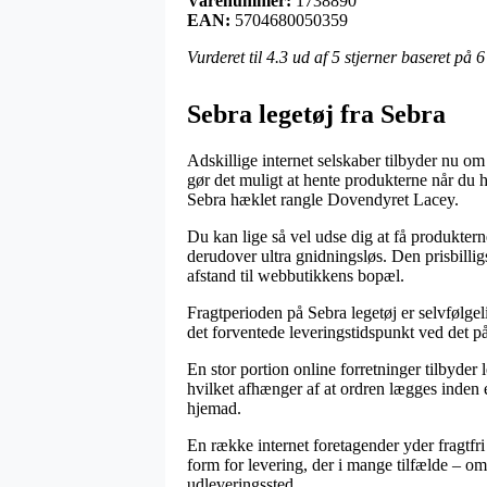
Varenummer:
1738890
EAN:
5704680050359
Vurderet til
4.3
ud af 5 stjerner baseret på
6
Sebra legetøj fra Sebra
Adskillige internet selskaber tilbyder nu 
gør det muligt at hente produkterne når du h
Sebra hæklet rangle Dovendyret Lacey.
Du kan lige så vel udse dig at få produkterne
derudover ultra gnidningsløs. Den prisbillig
afstand til webbutikkens bopæl.
Fragtperioden på Sebra legetøj er selvfølgeli
det forventede leveringstidspunkt ved det 
En stor portion online forretninger tilbyde
hvilket afhænger af at ordren lægges inden e
hjemad.
En række internet foretagender yder fragtfri
form for levering, der i mange tilfælde – om 
udleveringssted.