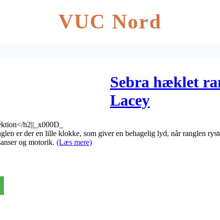
VUC Nord
Sebra hæklet ra
Lacey
llektion</h2||_x000D_
anglen er der en lille klokke, som giver en behagelig lyd, når ranglen ry
 sanser og motorik.
(Læs mere)