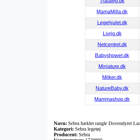
Tralaleg.dk
MamaMilla.dk
Legehjulet.dk
Livrig.dk
Netcentret.dk
Babyshower.dk
Miniature.dk
Milker.dk
NatureBaby.dk
Mammashop.dk
Navn:
Sebra hæklet rangle Dovendyret La
Kategori:
Sebra legetøj
Producent:
Sebra