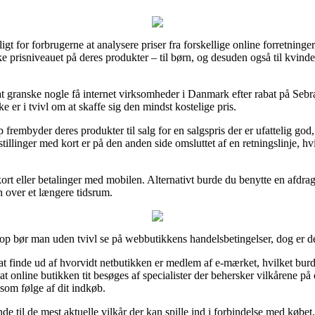
 for forbrugerne at analysere priser fra forskellige online forretninger
e prisniveauet på deres produkter – til børn, og desuden også til kvin
at granske nogle få internet virksomheder i Danmark efter rabat på Se
 er i tvivl om at skaffe sig den mindst kostelige pris.
p frembyder deres produkter til salg for en salgspris der er ufattelig g
estillinger med kort er på den anden side omsluttet af en retningslinje,
d kort eller betalinger med mobilen. Alternativt burde du benytte en afdr
en over et længere tidsrum.
p bør man uden tvivl se på webbutikkens handelsbetingelser, dog er det
 finde ud af hvorvidt netbutikken er medlem af e-mærket, hvilket bur
 at online butikken tit besøges af specialister der behersker vilkårene p
 som følge af dit indkøb.
nde til de mest aktuelle vilkår der kan spille ind i forbindelse med køb