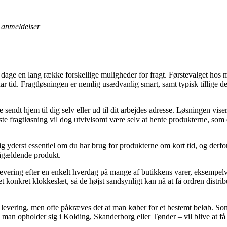
anmeldelser
om dage en lang række forskellige muligheder for fragt. Førstevalget h
ar tid. Fragtløsningen er nemlig usædvanlig smart, samt typisk tillige de
 sendt hjem til dig selv eller ud til dit arbejdes adresse. Løsningen viser
ste fragtløsning vil dog utvivlsomt være selv at hente produkterne, som 
g yderst essentiel om du har brug for produkterne om kort tid, og derfor e
pågældende produkt.
r levering efter en enkelt hverdag på mange af butikkens varer, eksempe
t konkret klokkeslæt, så de højst sandsynligt kan nå at få ordren distrib
 levering, men ofte påkræves det at man køber for et bestemt beløb. Som
man opholder sig i Kolding, Skanderborg eller Tønder – vil blive at få fra