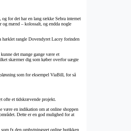
, og for det har en lang række Sebra internet
der og mænd – kolossalt, og endda nogle
bra hæklet rangle Dovendyret Lacey forinden
od, kunne det mange gange være et
 hvilket skærmer dig som køber overfor uægte
agsløsning som for eksempel ViaBill, for så
 ofte et tidskrævende projekt.
de være en indikation om at online shoppen
å området. Dette er en god mulighed for at
et, som fx den ombytningsret online butikken