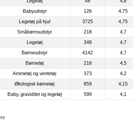
Legetøj
48
4,8
Babyudstyr
126
4,75
Legetøj på hjul
3725
4,75
Småbørnsudstyr
218
4,7
Legetøj
348
4,7
Børneudstyr
4142
4,7
Børnetøj
218
4,5
Ammetøj og ventetøj
373
4,2
Økologisk børnetøj
859
4,15
Baby, graviditet og legetøj
599
4,1
cey