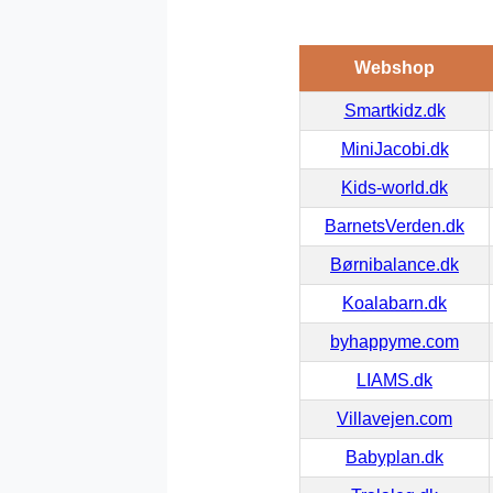
Webshop
Smartkidz.dk
MiniJacobi.dk
Kids-world.dk
BarnetsVerden.dk
Børnibalance.dk
Koalabarn.dk
byhappyme.com
LIAMS.dk
Villavejen.com
Babyplan.dk