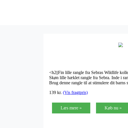
<h2||Fin lille rangle fra Sebras Wildlife ko
Skøn lille hæklet rangle fra Sebra. Inde i r
Brug denne rangle til at stimulere dit barns
139
kr.
(Vis fragtpris)
Læs mere »
Køb nu »