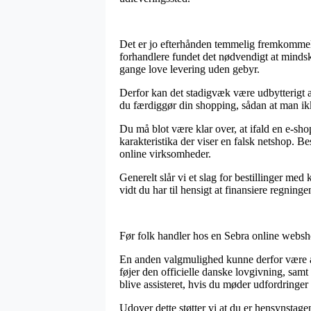
Det er jo efterhånden temmelig fremkommeligt
forhandlere fundet det nødvendigt at mindsk
gange love levering uden gebyr.
Derfor kan det stadigvæk være udbytterigt 
du færdiggør din shopping, sådan at man ikke
Du må blot være klar over, at ifald en e-sho
karakteristika der viser en falsk netshop. B
online virksomheder.
Generelt slår vi et slag for bestillinger me
vidt du har til hensigt at finansiere regning
Før folk handler hos en Sebra online websho
En anden valgmulighed kunne derfor være at
føjer den officielle danske lovgivning, samt
blive assisteret, hvis du møder udfordringer
Udover dette støtter vi at du er hensynstage