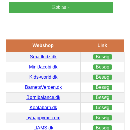
Køb nu »
Webshop
Link
Smartkidz.dk
Besøg
MiniJacobi.dk
Besøg
Kids-world.dk
Besøg
BarnetsVerden.dk
Besøg
Børnibalance.dk
Besøg
Koalabarn.dk
Besøg
byhappyme.com
Besøg
LIAMS.dk
Besøg