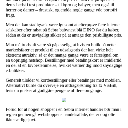
deres bedst i test produkter – til børn og babyer, men også til
herrer og damer – drastisk, og endda nogle gange yde portofri
fragt.
Men det kan stadigvæk være lønsomt at efterprøve flere internet
selskaber efter rabat på Sebra babynest blå DINO før du køber,
sådan at du er usvigeligt sikker på at antage den prisbilligste pris.
Man må trods alt være så påpasselig, at hvis en butik på nettet
markedsfører et produkt til en udsalgspris der kan virke helt
ekstremt attraktiv, så er det mange gange være et faresignal om
en uoprigtig netshop. Bestillinger med betalingskort er imidlertid
en del af en lovbestemmelse, hvilket værner dig imod snydagtige
e-butikker.
Generelt tilråder vi kortbestillinger eller betalinger med mobilen.
Alternativt burde du overveje en afdragsløsning fra fx ViaBill,
hvis du ønsker at godtgøre pengene af flere omgange.
Forud for at nogen shopper i en Sebra internet handler bør man i
reglen gennemgå webshoppens handelsaftale, det er dog ofte
ikke særlig sjovt.