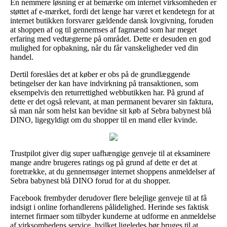
En nemmere løsning er at bemærke om internet virksomheden er
støttet af e-mærket, fordi det længe har været et kendetegn for at
internet butikken forsvarer gældende dansk lovgivning, foruden
at shoppen af og til gennemses af fagmænd som har meget
erfaring med vedtægterne på området. Dette er desuden en god
mulighed for opbakning, når du får vanskeligheder ved din
handel.
Dertil foreslåes det at køber er obs på de grundlæggende
betingelser der kan have indvirkning på transaktionen, som
eksempelvis den returrettighed webbutikken har. På grund af
dette er det også relevant, at man permanent bevarer sin faktura,
så man når som helst kan bevidne sit køb af Sebra babynest blå
DINO, ligegyldigt om du shopper til en mand eller kvinde.
Trustpilot giver dig super uafhængige genveje til at eksaminere
mange andre brugeres ratings og på grund af dette er det at
foretrække, at du gennemsøger internet shoppens anmeldelser af
Sebra babynest blå DINO forud for at du shopper.
Facebook frembyder derudover flere belejlige genveje til at få
indsigt i online forhandlerens pålidelighed. Herinde ses faktisk
internet firmaer som tilbyder kunderne at udforme en anmeldelse
af virksomhedens service, hvilket ligeledes bør bruges til at