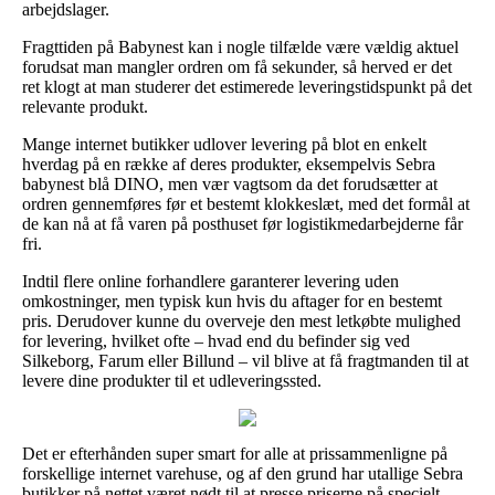
arbejdslager.
Fragttiden på Babynest kan i nogle tilfælde være vældig aktuel
forudsat man mangler ordren om få sekunder, så herved er det
ret klogt at man studerer det estimerede leveringstidspunkt på det
relevante produkt.
Mange internet butikker udlover levering på blot en enkelt
hverdag på en række af deres produkter, eksempelvis Sebra
babynest blå DINO, men vær vagtsom da det forudsætter at
ordren gennemføres før et bestemt klokkeslæt, med det formål at
de kan nå at få varen på posthuset før logistikmedarbejderne får
fri.
Indtil flere online forhandlere garanterer levering uden
omkostninger, men typisk kun hvis du aftager for en bestemt
pris. Derudover kunne du overveje den mest letkøbte mulighed
for levering, hvilket ofte – hvad end du befinder sig ved
Silkeborg, Farum eller Billund – vil blive at få fragtmanden til at
levere dine produkter til et udleveringssted.
Det er efterhånden super smart for alle at prissammenligne på
forskellige internet varehuse, og af den grund har utallige Sebra
butikker på nettet været nødt til at presse priserne på specielt