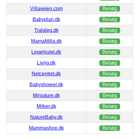
Villavejen.com
Besøg
Babyplan.dk
Besøg
Tralaleg.dk
Besøg
MamaMilla.dk
Besøg
Legehjulet.dk
Besøg
Livrig.dk
Besøg
Netcentret.dk
Besøg
Babyshower.dk
Besøg
Miniature.dk
Besøg
Milker.dk
Besøg
NatureBaby.dk
Besøg
Mammashop.dk
Besøg