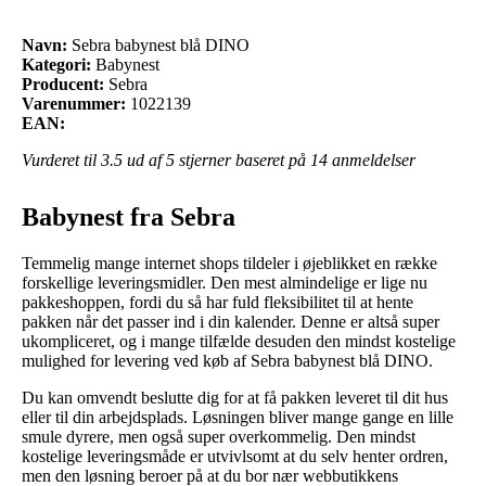
Navn:
Sebra babynest blå DINO
Kategori:
Babynest
Producent:
Sebra
Varenummer:
1022139
EAN:
Vurderet til
3.5
ud af 5 stjerner baseret på
14
anmeldelser
Babynest fra Sebra
Temmelig mange internet shops tildeler i øjeblikket en række
forskellige leveringsmidler. Den mest almindelige er lige nu
pakkeshoppen, fordi du så har fuld fleksibilitet til at hente
pakken når det passer ind i din kalender. Denne er altså super
ukompliceret, og i mange tilfælde desuden den mindst kostelige
mulighed for levering ved køb af Sebra babynest blå DINO.
Du kan omvendt beslutte dig for at få pakken leveret til dit hus
eller til din arbejdsplads. Løsningen bliver mange gange en lille
smule dyrere, men også super overkommelig. Den mindst
kostelige leveringsmåde er utvivlsomt at du selv henter ordren,
men den løsning beroer på at du bor nær webbutikkens