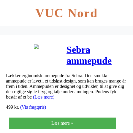
VUC Nord
Sebra
ammepude
DINO
Lækker erginomisk ammepude fra Sebra. Den smukke
ammepude er lavet i et tidsløst design, som kan bruges mange år
frem i tiden. Ammepuden er designet og udvikler, til at give dig
den rigtige støtte i ryg og talje under amningen. Pudens fyld
består af et be
(Læs mere)
499
kr.
(Vis fragtpris)
Læs mere »