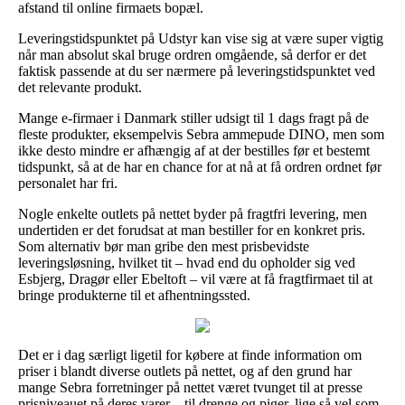
afstand til online firmaets bopæl.
Leveringstidspunktet på Udstyr kan vise sig at være super vigtig
når man absolut skal bruge ordren omgående, så derfor er det
faktisk passende at du ser nærmere på leveringstidspunktet ved
det relevante produkt.
Mange e-firmaer i Danmark stiller udsigt til 1 dags fragt på de
fleste produkter, eksempelvis Sebra ammepude DINO, men som
ikke desto mindre er afhængig af at der bestilles før et bestemt
tidspunkt, så at de har en chance for at nå at få ordren ordnet før
personalet har fri.
Nogle enkelte outlets på nettet byder på fragtfri levering, men
undertiden er det forudsat at man bestiller for en konkret pris.
Som alternativ bør man gribe den mest prisbevidste
leveringsløsning, hvilket tit – hvad end du opholder sig ved
Esbjerg, Dragør eller Ebeltoft – vil være at få fragtfirmaet til at
bringe produkterne til et afhentningssted.
Det er i dag særligt ligetil for købere at finde information om
priser i blandt diverse outlets på nettet, og af den grund har
mange Sebra forretninger på nettet været tvunget til at presse
prisniveauet på deres varer – til drenge og piger, lige så vel som