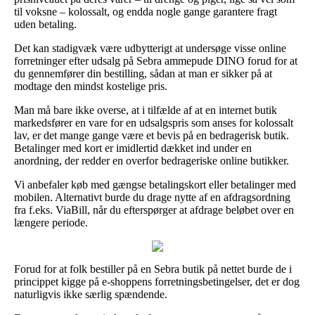
til voksne – kolossalt, og endda nogle gange garantere fragt
uden betaling.
Det kan stadigvæk være udbytterigt at undersøge visse online
forretninger efter udsalg på Sebra ammepude DINO forud for at
du gennemfører din bestilling, sådan at man er sikker på at
modtage den mindst kostelige pris.
Man må bare ikke overse, at i tilfælde af at en internet butik
markedsfører en vare for en udsalgspris som anses for kolossalt
lav, er det mange gange være et bevis på en bedragerisk butik.
Betalinger med kort er imidlertid dækket ind under en
anordning, der redder en overfor bedrageriske online butikker.
Vi anbefaler køb med gængse betalingskort eller betalinger med
mobilen. Alternativt burde du drage nytte af en afdragsordning
fra f.eks. ViaBill, når du efterspørger at afdrage beløbet over en
længere periode.
Forud for at folk bestiller på en Sebra butik på nettet burde de i
princippet kigge på e-shoppens forretningsbetingelser, det er dog
naturligvis ikke særlig spændende.