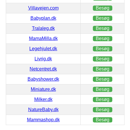
Villavejen.com
Besøg
Babyplan.dk
Besøg
Tralaleg.dk
Besøg
MamaMilla.dk
Besøg
Legehjulet.dk
Besøg
Livrig.dk
Besøg
Netcentret.dk
Besøg
Babyshower.dk
Besøg
Miniature.dk
Besøg
Milker.dk
Besøg
NatureBaby.dk
Besøg
Mammashop.dk
Besøg