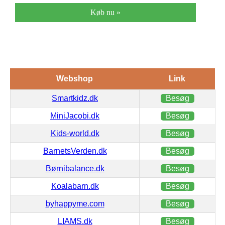
Køb nu »
Webshop
Link
Smartkidz.dk
Besøg
MiniJacobi.dk
Besøg
Kids-world.dk
Besøg
BarnetsVerden.dk
Besøg
Børnibalance.dk
Besøg
Koalabarn.dk
Besøg
byhappyme.com
Besøg
LIAMS.dk
Besøg