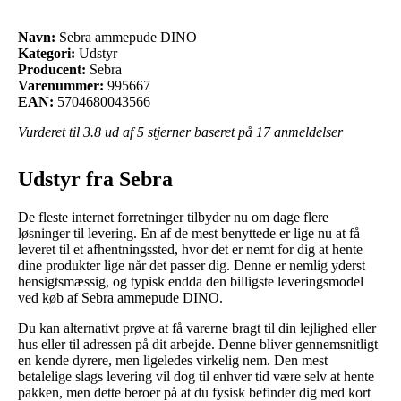
Navn:
Sebra ammepude DINO
Kategori:
Udstyr
Producent:
Sebra
Varenummer:
995667
EAN:
5704680043566
Vurderet til
3.8
ud af 5 stjerner baseret på
17
anmeldelser
Udstyr fra Sebra
De fleste internet forretninger tilbyder nu om dage flere
løsninger til levering. En af de mest benyttede er lige nu at få
leveret til et afhentningssted, hvor det er nemt for dig at hente
dine produkter lige når det passer dig. Denne er nemlig yderst
hensigtsmæssig, og typisk endda den billigste leveringsmodel
ved køb af Sebra ammepude DINO.
Du kan alternativt prøve at få varerne bragt til din lejlighed eller
hus eller til adressen på dit arbejde. Denne bliver gennemsnitligt
en kende dyrere, men ligeledes virkelig nem. Den mest
betalelige slags levering vil dog til enhver tid være selv at hente
pakken, men dette beroer på at du fysisk befinder dig med kort