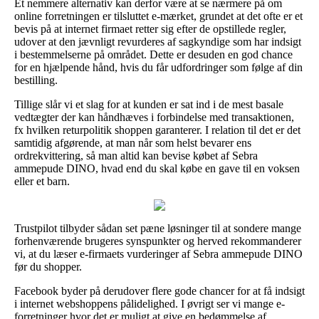
Et nemmere alternativ kan derfor være at se nærmere på om
online forretningen er tilsluttet e-mærket, grundet at det ofte er et
bevis på at internet firmaet retter sig efter de opstillede regler,
udover at den jævnligt revurderes af sagkyndige som har indsigt
i bestemmelserne på området. Dette er desuden en god chance
for en hjælpende hånd, hvis du får udfordringer som følge af din
bestilling.
Tillige slår vi et slag for at kunden er sat ind i de mest basale
vedtægter der kan håndhæves i forbindelse med transaktionen,
fx hvilken returpolitik shoppen garanterer. I relation til det er det
samtidig afgørende, at man når som helst bevarer ens
ordrekvittering, så man altid kan bevise købet af Sebra
ammepude DINO, hvad end du skal købe en gave til en voksen
eller et barn.
Trustpilot tilbyder sådan set pæne løsninger til at sondere mange
forhenværende brugeres synspunkter og herved rekommanderer
vi, at du læser e-firmaets vurderinger af Sebra ammepude DINO
før du shopper.
Facebook byder på derudover flere gode chancer for at få indsigt
i internet webshoppens pålidelighed. I øvrigt ser vi mange e-
forretninger hvor det er muligt at give en bedømmelse af