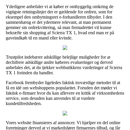
Yderligere anbefaler vi at køber er omhyggelig omkring de
vigtigste retningslinjer der er gældende for ordren, som for
eksempel den ombytningsret e-forhandleren tilbyder. I den
sammenhæng er det ydermere relevant, at man permanent
gemmer sin ordrekvittering, så man fremadrettet vil kunne
bekræfte sin shopping af Scierra TX 1, hvad end man er på
gaveindkøb til en mand eller kvinde.
Trustpilot indebærer adskillige belejlige muligheder for at
dechifrere adskillige andre køberes evalueringer og derved
anbefales det, at du tjekker webbutikkens vurderinger af Scierra
TX 1 forinden du handler.
Facebook frembyder ligeledes faktisk troværdige metoder til at
få en idé om webshoppens popularitet. Foruden det møder vi
faktisk e-firmaer hvor du kan aflevere en kritik af virksomhedens
service, som desuden kan anvendes til at vurdere
kundetilfredsheden.
Vores website finansieres af annoncer. Vi hjælper en del online
forretninger derved at vi markedsfører firmaernes tilbud, og får