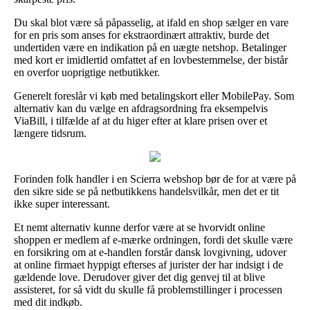
Du skal blot være så påpasselig, at ifald en shop sælger en vare
for en pris som anses for ekstraordinært attraktiv, burde det
undertiden være en indikation på en uægte netshop. Betalinger
med kort er imidlertid omfattet af en lovbestemmelse, der bistår
en overfor uoprigtige netbutikker.
Generelt foreslår vi køb med betalingskort eller MobilePay. Som
alternativ kan du vælge en afdragsordning fra eksempelvis
ViaBill, i tilfælde af at du higer efter at klare prisen over et
længere tidsrum.
Forinden folk handler i en Scierra webshop bør de for at være på
den sikre side se på netbutikkens handelsvilkår, men det er tit
ikke super interessant.
Et nemt alternativ kunne derfor være at se hvorvidt online
shoppen er medlem af e-mærke ordningen, fordi det skulle være
en forsikring om at e-handlen forstår dansk lovgivning, udover
at online firmaet hyppigt efterses af jurister der har indsigt i de
gældende love. Derudover giver det dig genvej til at blive
assisteret, for så vidt du skulle få problemstillinger i processen
med dit indkøb.