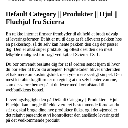
Default Category || Produkter || Hjul ||
Fluehjul fra Scierra
En række internet firmaer frembyder til alt held et bredt udvalg
af leveringsformer. Et hit er nu til dags at få afleveret pakken hos
en pakkeshop, så du selv kan hente pakken den dag der passer
dig. Den er altså super praktisk, og oftest desuden den mest
letkøbte mulighed for fragt ved køb af Scierra TX 1.
Du bør omvendt beslutte dig for at få ordren sendt hjem til hvor
du bor eller til hvor du arbejder. Fragtmetoden bliver undertiden
et hak mere omkostningsfuld, men ydermere særligt simpel. Den
mest letkøbte fragtform er unægtelig at du selv henter varerne,
som desværre beroer på at du lever med kort afstand til
webbutikkens bopæl.
Leveringsdygtigheden på Default Category || Produkter || Hjul ||
Fluehjul kan i nogle tilfælde være ret bestemmende forudsat du
står og skal bruge dine nye produkter fluks, og i det øjemed er
det relativt passende at vi kontrollerer den anslåede leveringstid
på det vedkommende produkt.