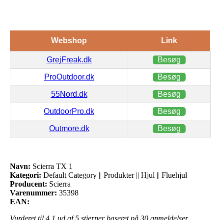
Webshop
Link
GrejFreak.dk
Besøg
ProOutdoor.dk
Besøg
55Nord.dk
Besøg
OutdoorPro.dk
Besøg
Outmore.dk
Besøg
Navn:
Scierra TX 1
Kategori:
Default Category || Produkter || Hjul || Fluehjul
Producent:
Scierra
Varenummer:
35398
EAN:
Vurderet til
4.1
ud af 5 stjerner baseret på
30
anmeldelser