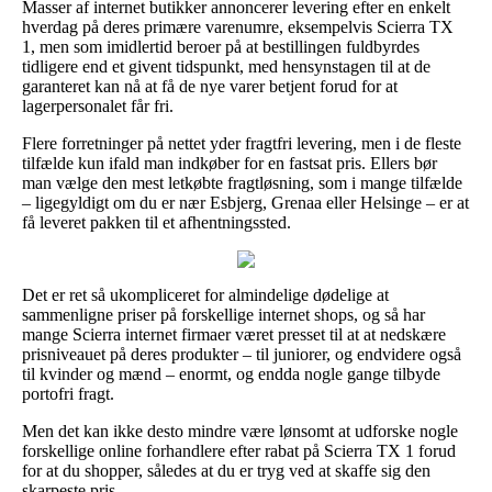
Masser af internet butikker annoncerer levering efter en enkelt
hverdag på deres primære varenumre, eksempelvis Scierra TX
1, men som imidlertid beroer på at bestillingen fuldbyrdes
tidligere end et givent tidspunkt, med hensynstagen til at de
garanteret kan nå at få de nye varer betjent forud for at
lagerpersonalet får fri.
Flere forretninger på nettet yder fragtfri levering, men i de fleste
tilfælde kun ifald man indkøber for en fastsat pris. Ellers bør
man vælge den mest letkøbte fragtløsning, som i mange tilfælde
– ligegyldigt om du er nær Esbjerg, Grenaa eller Helsinge – er at
få leveret pakken til et afhentningssted.
Det er ret så ukompliceret for almindelige dødelige at
sammenligne priser på forskellige internet shops, og så har
mange Scierra internet firmaer været presset til at at nedskære
prisniveauet på deres produkter – til juniorer, og endvidere også
til kvinder og mænd – enormt, og endda nogle gange tilbyde
portofri fragt.
Men det kan ikke desto mindre være lønsomt at udforske nogle
forskellige online forhandlere efter rabat på Scierra TX 1 forud
for at du shopper, således at du er tryg ved at skaffe sig den
skarpeste pris.