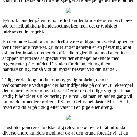
ViaBill, i tilfælde af at du efterspørger at klare pengene i flere bidder.
Før folk handler på en Scholl e-forhandler burde de uden tvivl have
øje for netbutikkens handelsbetingelser, men det er typisk et
tidskrævende projekt.
En nemmere løsning kunne derfor være at kigge om webshoppen er
verificeret af e-mærket, grundet at det generelt er en påvisning af at
e-handlen imødekommer de officielle regler, tillige med at online
shoppen tit efterses af specialister der er meget bekendte med
reglementet på området. Desuden får du anledning til en
håndsrækning, for så vidt du møder besvær ved din handel.
Tillige er det klogt at du er omhyggelig omkring de mest
vedkommende vedtægter der har indflydelse på ordren, til eksempel
den returret e-forretningen lover. Derfor er det tillige vigtigt, at man
stadig bibeholder sin kvittering på e-mail, så man en anden gang vil
kunne dokumentere ordren af Scholl Gel Vabelplaster Mix – 5 stk,
hvad end du er på udkig efter varer til en pige eller dreng.
Trustpilot genererer fuldstændig relevante genveje til at udforske
diverse andre kunders meninger og af den grund foreslår vi, at du