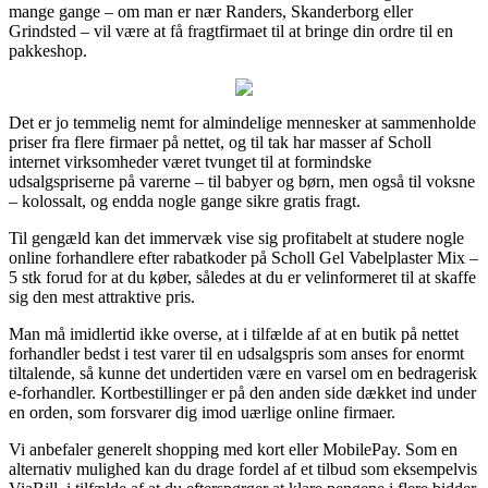
mange gange – om man er nær Randers, Skanderborg eller
Grindsted – vil være at få fragtfirmaet til at bringe din ordre til en
pakkeshop.
Det er jo temmelig nemt for almindelige mennesker at sammenholde
priser fra flere firmaer på nettet, og til tak har masser af Scholl
internet virksomheder været tvunget til at formindske
udsalgspriserne på varerne – til babyer og børn, men også til voksne
– kolossalt, og endda nogle gange sikre gratis fragt.
Til gengæld kan det immervæk vise sig profitabelt at studere nogle
online forhandlere efter rabatkoder på Scholl Gel Vabelplaster Mix –
5 stk forud for at du køber, således at du er velinformeret til at skaffe
sig den mest attraktive pris.
Man må imidlertid ikke overse, at i tilfælde af at en butik på nettet
forhandler bedst i test varer til en udsalgspris som anses for enormt
tiltalende, så kunne det undertiden være en varsel om en bedragerisk
e-forhandler. Kortbestillinger er på den anden side dækket ind under
en orden, som forsvarer dig imod uærlige online firmaer.
Vi anbefaler generelt shopping med kort eller MobilePay. Som en
alternativ mulighed kan du drage fordel af et tilbud som eksempelvis