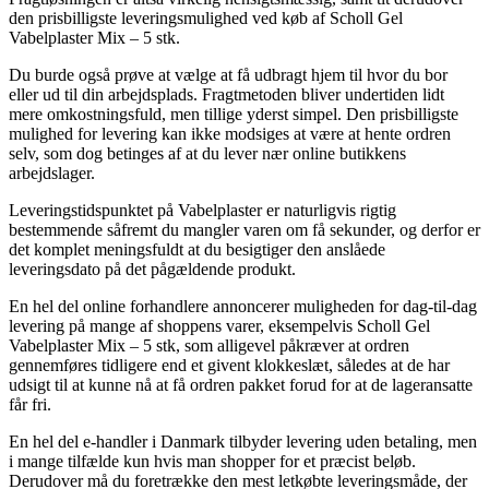
den prisbilligste leveringsmulighed ved køb af Scholl Gel
Vabelplaster Mix – 5 stk.
Du burde også prøve at vælge at få udbragt hjem til hvor du bor
eller ud til din arbejdsplads. Fragtmetoden bliver undertiden lidt
mere omkostningsfuld, men tillige yderst simpel. Den prisbilligste
mulighed for levering kan ikke modsiges at være at hente ordren
selv, som dog betinges af at du lever nær online butikkens
arbejdslager.
Leveringstidspunktet på Vabelplaster er naturligvis rigtig
bestemmende såfremt du mangler varen om få sekunder, og derfor er
det komplet meningsfuldt at du besigtiger den anslåede
leveringsdato på det pågældende produkt.
En hel del online forhandlere annoncerer muligheden for dag-til-dag
levering på mange af shoppens varer, eksempelvis Scholl Gel
Vabelplaster Mix – 5 stk, som alligevel påkræver at ordren
gennemføres tidligere end et givent klokkeslæt, således at de har
udsigt til at kunne nå at få ordren pakket forud for at de lageransatte
får fri.
En hel del e-handler i Danmark tilbyder levering uden betaling, men
i mange tilfælde kun hvis man shopper for et præcist beløb.
Derudover må du foretrække den mest letkøbte leveringsmåde, der