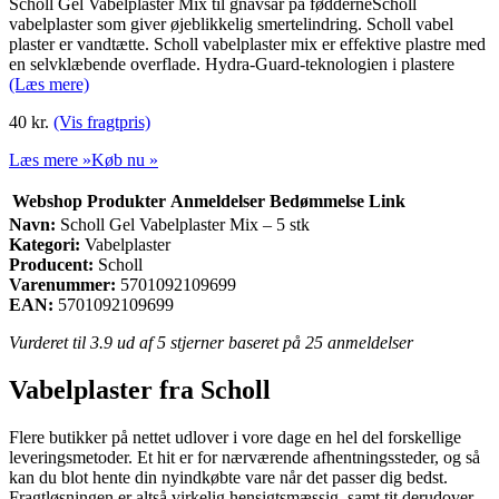
Scholl Gel Vabelplaster Mix til gnavsår på fødderneScholl
vabelplaster som giver øjeblikkelig smertelindring. Scholl vabel
plaster er vandtætte. Scholl vabelplaster mix er effektive plastre med
en selvklæbende overflade. Hydra-Guard-teknologien i plastere
(Læs mere)
40
kr.
(Vis fragtpris)
Læs mere »
Køb nu »
Webshop
Produkter
Anmeldelser
Bedømmelse
Link
Navn:
Scholl Gel Vabelplaster Mix – 5 stk
Kategori:
Vabelplaster
Producent:
Scholl
Varenummer:
5701092109699
EAN:
5701092109699
Vurderet til
3.9
ud af 5 stjerner baseret på
25
anmeldelser
Vabelplaster fra Scholl
Flere butikker på nettet udlover i vore dage en hel del forskellige
leveringsmetoder. Et hit er for nærværende afhentningssteder, og så
kan du blot hente din nyindkøbte vare når det passer dig bedst.
Fragtløsningen er altså virkelig hensigtsmæssig, samt tit derudover