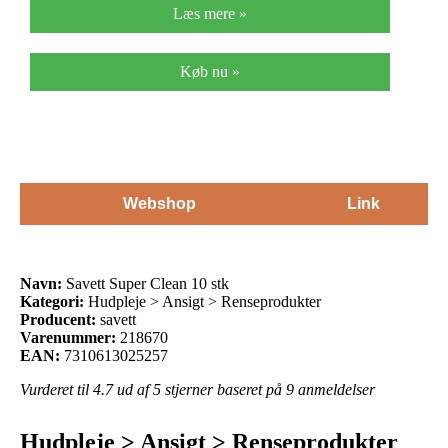
Læs mere »
Køb nu »
Webshop
Link
Navn:
Savett Super Clean 10 stk
Kategori:
Hudpleje > Ansigt > Renseprodukter
Producent:
savett
Varenummer:
218670
EAN:
7310613025257
Vurderet til
4.7
ud af 5 stjerner baseret på
9
anmeldelser
Hudpleje > Ansigt > Renseprodukter