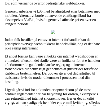
lov, som værner os overfor bedrageriske webbutikker.
Generelt anbefaler vi køb med betalingskort eller betalinger med
mobilen. Alternativt burde du anvende et afdragstilbud fra
eksempelvis ViaBill, hvis du gerne vil afbetale prisen over en
længere periode.
Inden folk bestiller på en savett internet forhandler kan de
principielt overveje webbutikkens handelsvilkår, dog er det bare
ikke særlig interessant.
Et andet forslag kan være at tjekke om internet webshoppen er
e-mærket, eftersom det skulle være en indikator for at e-handlen
efterkommer de gældende danske regler, og at internet
forhandleren rutinemæssigt gennemses af jurister der forstår de
gældende bestemmelser. Derudover giver det dig lejlighed til
assistance, hvis du møder dilemmaer i processen med din
bestilling.
Ligeså går vi ind for at kunden er opmærksom på de mest
centrale reglementer der har betydning for ordren, eksempelvis
den returrettighed internet shoppen lover. Her er det virkelig
vigtigt, at man stadigvæk beholder ens e-mail kvittering, således