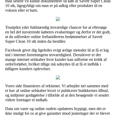
man senere vil kunne dokumentere sit køb af Savett Super Clean
10 stk, ligegyldigt om man er på udkig efter produkter til en
voksen eller et barn.
Trustpilot yder fuldstændig troværdige chancer for at eftersøge
en hel del nuværende køberes evalueringer og derfor er det godt,
at du udforsker online forhandlerens bedømmelser af Savett
Super Clean 10 stk inden du bestiller.
Facebook giver dig ligeledes evigt ærlige metoder til at få et kig
ind i internet forretningens troværdighed. Derudover er der
mange internet selskaber hvor kunder kan udforme en kritik af
ordreforløbet, hvilket tillige må udnyttes til at få et indblik i
tidligere kunders oplevelser.
Vores side finansieres af reklamer. Vi arbejder tæt sammen med
et hav af online selskaber hvori vi publicerer butikkernes tilbud,
og indtjener godtgørelse i tilfælde af at den besøgende vi sender
videre foretager et indkøb.
Data om varer og online outlets opdateres hyppigt, men det er
ikke muligt for os at give garantier imod justeringer der er blevet