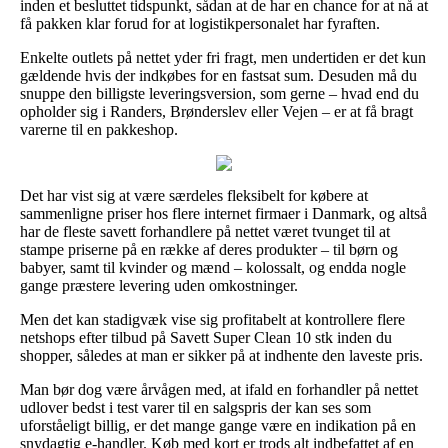
inden et besluttet tidspunkt, sådan at de har en chance for at nå at
få pakken klar forud for at logistikpersonalet har fyraften.
Enkelte outlets på nettet yder fri fragt, men undertiden er det kun
gældende hvis der indkøbes for en fastsat sum. Desuden må du
snuppe den billigste leveringsversion, som gerne – hvad end du
opholder sig i Randers, Brønderslev eller Vejen – er at få bragt
varerne til en pakkeshop.
Det har vist sig at være særdeles fleksibelt for købere at
sammenligne priser hos flere internet firmaer i Danmark, og altså
har de fleste savett forhandlere på nettet været tvunget til at
stampe priserne på en række af deres produkter – til børn og
babyer, samt til kvinder og mænd – kolossalt, og endda nogle
gange præstere levering uden omkostninger.
Men det kan stadigvæk vise sig profitabelt at kontrollere flere
netshops efter tilbud på Savett Super Clean 10 stk inden du
shopper, således at man er sikker på at indhente den laveste pris.
Man bør dog være årvågen med, at ifald en forhandler på nettet
udlover bedst i test varer til en salgspris der kan ses som
uforståeligt billig, er det mange gange være en indikation på en
snydagtig e-handler. Køb med kort er trods alt indbefattet af en