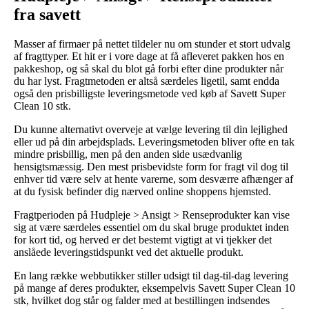
fra savett
Masser af firmaer på nettet tildeler nu om stunder et stort udvalg
af fragttyper. Et hit er i vore dage at få afleveret pakken hos en
pakkeshop, og så skal du blot gå forbi efter dine produkter når
du har lyst. Fragtmetoden er altså særdeles ligetil, samt endda
også den prisbilligste leveringsmetode ved køb af Savett Super
Clean 10 stk.
Du kunne alternativt overveje at vælge levering til din lejlighed
eller ud på din arbejdsplads. Leveringsmetoden bliver ofte en tak
mindre prisbillig, men på den anden side usædvanlig
hensigtsmæssig. Den mest prisbevidste form for fragt vil dog til
enhver tid være selv at hente varerne, som desværre afhænger af
at du fysisk befinder dig nærved online shoppens hjemsted.
Fragtperioden på Hudpleje > Ansigt > Renseprodukter kan vise
sig at være særdeles essentiel om du skal bruge produktet inden
for kort tid, og herved er det bestemt vigtigt at vi tjekker det
anslåede leveringstidspunkt ved det aktuelle produkt.
En lang række webbutikker stiller udsigt til dag-til-dag levering
på mange af deres produkter, eksempelvis Savett Super Clean 10
stk, hvilket dog står og falder med at bestillingen indsendes