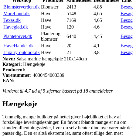
Webshop
Produkter
Anmeldelser
Bedømmelse
Link
Blomsterverden.dk
Blomster
2413
4,85
Besøg
MoreLand.dk
Have
5148
4,65
Besøg
Texas.dk
Have
7169
4,65
Besøg
Haveglad.dk
Have
120
4,6
Besøg
Planter og
Plantetorvet.dk
6440
4,45
Besøg
blomster
HaveHandel.dk
Have
20
4,1
Besøg
Luxury-outdoor.dk
Have
21
3,8
Besøg
Navn:
Salsa marine hængekøje 210x140cm
Kategori:
Hængekøje
Producent:
Varenummer:
4030454003339
EAN:
Vurderet til
4.7
ud af 5 stjerner baseret på
18
anmeldelser
Hængekøje
Temmelig mange butikker på nettet giver i øjeblikket et hav af
forskellige leveringsløsninger. En favorit iblandt mange er nu om
stunder afhentningssteder, hvor du selv henter dine nye varer når det
passer dig. Den er altså ekstremt let, samt oftest tillige den mest