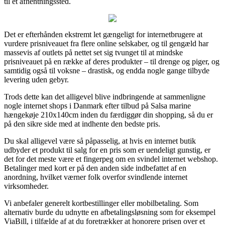
til et afhentningssted.
Det er efterhånden ekstremt let gængeligt for internetbrugere at
vurdere prisniveauet fra flere online selskaber, og til gengæld har
massevis af outlets på nettet set sig tvunget til at mindske
prisniveauet på en række af deres produkter – til drenge og piger, og
samtidig også til voksne – drastisk, og endda nogle gange tilbyde
levering uden gebyr.
Trods dette kan det alligevel blive indbringende at sammenligne
nogle internet shops i Danmark efter tilbud på Salsa marine
hængekøje 210x140cm inden du færdiggør din shopping, så du er
på den sikre side med at indhente den bedste pris.
Du skal alligevel være så påpasselig, at hvis en internet butik
udbyder et produkt til salg for en pris som er uendeligt gunstig, er
det for det meste være et fingerpeg om en svindel internet webshop.
Betalinger med kort er på den anden side indbefattet af en
anordning, hvilket værner folk overfor svindlende internet
virksomheder.
Vi anbefaler generelt kortbestillinger eller mobilbetaling. Som
alternativ burde du udnytte en afbetalingsløsning som for eksempel
ViaBill, i tilfælde af at du foretrækker at honorere prisen over et