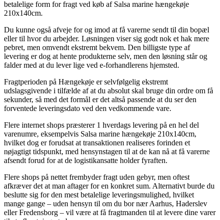
betalelige form for fragt ved køb af Salsa marine hængekøje
210x140cm.
Du kunne også afveje for og imod at få varerne sendt til din bopæl
eller til hvor du arbejder. Løsningen viser sig godt nok et hak mere
pebret, men omvendt ekstremt bekvem. Den billigste type af
levering er dog at hente produkterne selv, men den løsning står og
falder med at du lever lige ved e-forhandlerens hjemsted.
Fragtperioden på Hængekøje er selvfølgelig ekstremt
udslagsgivende i tilfælde af at du absolut skal bruge din ordre om få
sekunder, så med det formål er det altså passende at du ser den
forventede leveringsdato ved den vedkommende vare.
Flere internet shops præsterer 1 hverdags levering på en hel del
varenumre, eksempelvis Salsa marine hængekøje 210x140cm,
hvilket dog er forudsat at transaktionen realiseres forinden et
nøjagtigt tidspunkt, med hensynstagen til at de kan nå at få varerne
afsendt forud for at de logistikansatte holder fyraften.
Flere shops på nettet frembyder fragt uden gebyr, men oftest
afkræver det at man aftager for en konkret sum. Alternativt burde du
beslutte sig for den mest betalelige leveringsmulighed, hvilket
mange gange – uden hensyn til om du bor nær Aarhus, Haderslev
eller Fredensborg – vil være at få fragtmanden til at levere dine varer