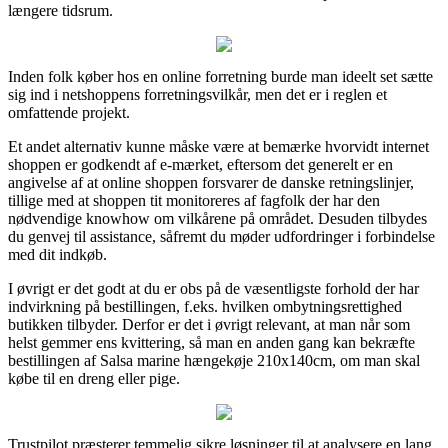
længere tidsrum.
Inden folk køber hos en online forretning burde man ideelt set sætte
sig ind i netshoppens forretningsvilkår, men det er i reglen et
omfattende projekt.
Et andet alternativ kunne måske være at bemærke hvorvidt internet
shoppen er godkendt af e-mærket, eftersom det generelt er en
angivelse af at online shoppen forsvarer de danske retningslinjer,
tillige med at shoppen tit monitoreres af fagfolk der har den
nødvendige knowhow om vilkårene på området. Desuden tilbydes
du genvej til assistance, såfremt du møder udfordringer i forbindelse
med dit indkøb.
I øvrigt er det godt at du er obs på de væsentligste forhold der har
indvirkning på bestillingen, f.eks. hvilken ombytningsrettighed
butikken tilbyder. Derfor er det i øvrigt relevant, at man når som
helst gemmer ens kvittering, så man en anden gang kan bekræfte
bestillingen af Salsa marine hængekøje 210x140cm, om man skal
købe til en dreng eller pige.
Trustpilot præsterer temmelig sikre løsninger til at analysere en lang