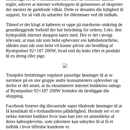
regler, udover at internet webshoppen tit gennemses af eksperter
der mestrer de gældende vilkår. Dette er desuden din lejlighed til
support, for så vidt du udsættes for dilemmaer ved dit indkøb.
Tilmed er det klogt at køberen er oppe på mærkerne omkring de
grundlæggende forhold der har betydning for ordren, f.eks. den
byttepolitik internet shoppen kører med. Her er det i øvrigt
relevant, at man når som helst opbevarer ens købsbekræftelse,
således man når som helst vil kunne påvise sin bestilling af
Rystepudser 92×187 200W, hvad end du leder efter et produkt
til en dreng eller pige.
Trustpilot frembringer regulære passelige løsninger til at se
nærmere på en stor gruppe andre konsumenters oplevelser og
derfor er det smart, at du eksaminerer internet butikkens ratings
af Rystepudser 92×187 200W forinden du færdiggør din
shopping.
Facebook forærer dig tilsvarende super tiltalende løsninger til at
få kendskab til e-forhandlerens pålidelighed. Herinde ser vi en
række internet butikker hvor man kan ytre en anmeldelse af
deres købsoplevelse, som ydermere kan udnyttes til at få et
indblik i hvor tilfredse kunderne er.