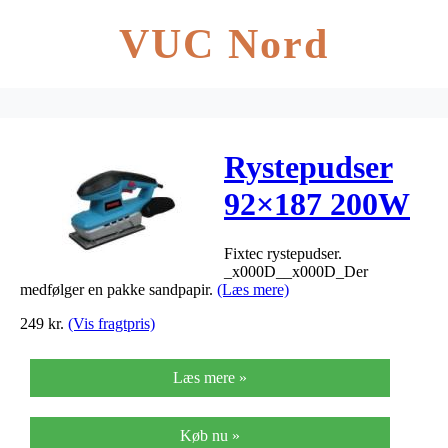
VUC Nord
Rystepudser
92×187 200W
Fixtec rystepudser.
_x000D__x000D_Der
medfølger en pakke sandpapir.
(Læs mere)
249
kr.
(Vis fragtpris)
Læs mere »
Køb nu »