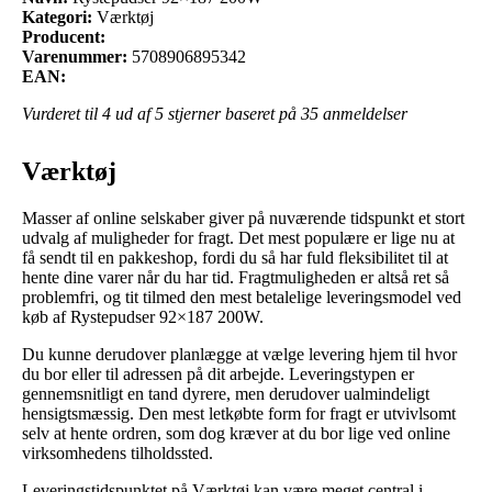
Kategori:
Værktøj
Producent:
Varenummer:
5708906895342
EAN:
Vurderet til
4
ud af 5 stjerner baseret på
35
anmeldelser
Værktøj
Masser af online selskaber giver på nuværende tidspunkt et stort
udvalg af muligheder for fragt. Det mest populære er lige nu at
få sendt til en pakkeshop, fordi du så har fuld fleksibilitet til at
hente dine varer når du har tid. Fragtmuligheden er altså ret så
problemfri, og tit tilmed den mest betalelige leveringsmodel ved
køb af Rystepudser 92×187 200W.
Du kunne derudover planlægge at vælge levering hjem til hvor
du bor eller til adressen på dit arbejde. Leveringstypen er
gennemsnitligt en tand dyrere, men derudover ualmindeligt
hensigtsmæssig. Den mest letkøbte form for fragt er utvivlsomt
selv at hente ordren, som dog kræver at du bor lige ved online
virksomhedens tilholdssted.
Leveringstidspunktet på Værktøj kan være meget central i