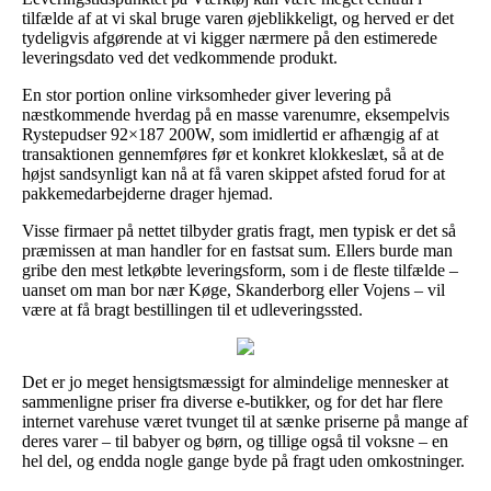
tilfælde af at vi skal bruge varen øjeblikkeligt, og herved er det
tydeligvis afgørende at vi kigger nærmere på den estimerede
leveringsdato ved det vedkommende produkt.
En stor portion online virksomheder giver levering på
næstkommende hverdag på en masse varenumre, eksempelvis
Rystepudser 92×187 200W, som imidlertid er afhængig af at
transaktionen gennemføres før et konkret klokkeslæt, så at de
højst sandsynligt kan nå at få varen skippet afsted forud for at
pakkemedarbejderne drager hjemad.
Visse firmaer på nettet tilbyder gratis fragt, men typisk er det så
præmissen at man handler for en fastsat sum. Ellers burde man
gribe den mest letkøbte leveringsform, som i de fleste tilfælde –
uanset om man bor nær Køge, Skanderborg eller Vojens – vil
være at få bragt bestillingen til et udleveringssted.
Det er jo meget hensigtsmæssigt for almindelige mennesker at
sammenligne priser fra diverse e-butikker, og for det har flere
internet varehuse været tvunget til at sænke priserne på mange af
deres varer – til babyer og børn, og tillige også til voksne – en
hel del, og endda nogle gange byde på fragt uden omkostninger.