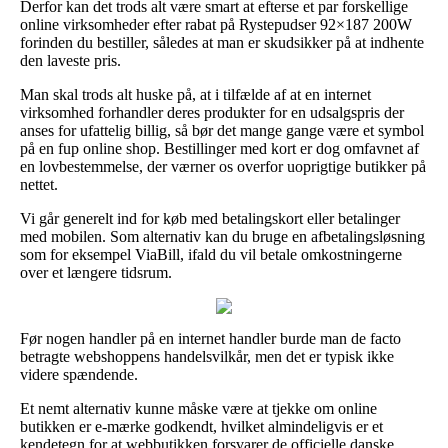
Derfor kan det trods alt være smart at efterse et par forskellige
online virksomheder efter rabat på Rystepudser 92×187 200W
forinden du bestiller, således at man er skudsikker på at indhente
den laveste pris.
Man skal trods alt huske på, at i tilfælde af at en internet
virksomhed forhandler deres produkter for en udsalgspris der
anses for ufattelig billig, så bør det mange gange være et symbol
på en fup online shop. Bestillinger med kort er dog omfavnet af
en lovbestemmelse, der værner os overfor uoprigtige butikker på
nettet.
Vi går generelt ind for køb med betalingskort eller betalinger
med mobilen. Som alternativ kan du bruge en afbetalingsløsning
som for eksempel ViaBill, ifald du vil betale omkostningerne
over et længere tidsrum.
Før nogen handler på en internet handler burde man de facto
betragte webshoppens handelsvilkår, men det er typisk ikke
videre spændende.
Et nemt alternativ kunne måske være at tjekke om online
butikken er e-mærke godkendt, hvilket almindeligvis er et
kendetegn for at webbutikken forsvarer de officielle danske