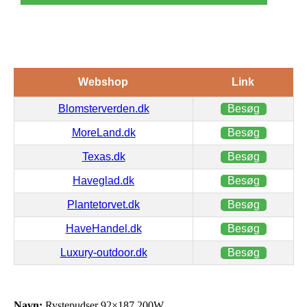
Webshop
Link
Blomsterverden.dk
Besøg
MoreLand.dk
Besøg
Texas.dk
Besøg
Haveglad.dk
Besøg
Plantetorvet.dk
Besøg
HaveHandel.dk
Besøg
Luxury-outdoor.dk
Besøg
Navn:
Rystepudser 92×187 200W