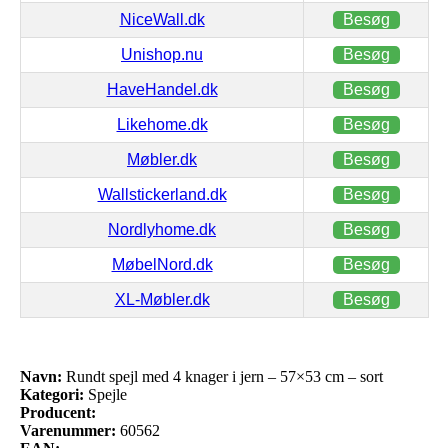
NiceWall.dk
Besøg
Unishop.nu
Besøg
HaveHandel.dk
Besøg
Likehome.dk
Besøg
Møbler.dk
Besøg
Wallstickerland.dk
Besøg
Nordlyhome.dk
Besøg
MøbelNord.dk
Besøg
XL-Møbler.dk
Besøg
Navn:
Rundt spejl med 4 knager i jern – 57×53 cm – sort
Kategori:
Spejle
Producent:
Varenummer:
60562