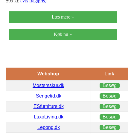
599
kr.
(Vis fragtpris)
Læs mere »
Køb nu »
Webshop
Link
Mostersskur.dk
Besøg
Sengetid.dk
Besøg
ESfurniture.dk
Besøg
LuxoLiving.dk
Besøg
Lepong.dk
Besøg