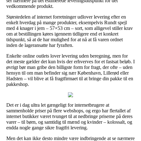
ser nærmere på det estimerede leveringstidspunkt for det
vedkommende produkt.
Størstedelen af internet forretninger udlover levering efter en
enkelt hverdag på mange produkter, eksempelvis Rundt spejl
med 4 knager i jern – 57×53 cm – sort, som alligevel stiller krav
om at bestillingen køres igennem tidligere end et konkret
tidspunkt, så at de har mulighed for at nå at få varen ordnet
inden de lageransatte har fyraften.
Enkelte online outlets lover levering uden beregning, men for
det meste gælder det kun hvis der erhverves for et fastsat beløb. I
øvrigt bør man gribe den billigste form for fragt, der ofte – uden
hensyn til om man befinder sig nær København, Lillerød eller
Hadsten – vil blive at få fragtfirmaet til at bringe din pakke til en
pakkeshop.
Det er i dag ultra let gængeligt for internetbrugere at
sammenholde priser på flere webshops, og ergo har flertallet af
internet butikker været tvunget til at nedbringe priserne på deres
varer – til børn, og samtidig til mænd og kvinder – kolossalt, og
endda nogle gange sikre fragtfri levering.
Men det kan ikke desto mindre være indbringende at se nærmere