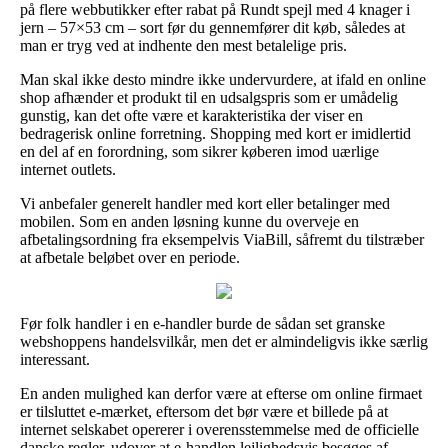
på flere webbutikker efter rabat på Rundt spejl med 4 knager i
jern – 57×53 cm – sort før du gennemfører dit køb, således at
man er tryg ved at indhente den mest betalelige pris.
Man skal ikke desto mindre ikke undervurdere, at ifald en online
shop afhænder et produkt til en udsalgspris som er umådelig
gunstig, kan det ofte være et karakteristika der viser en
bedragerisk online forretning. Shopping med kort er imidlertid
en del af en forordning, som sikrer køberen imod uærlige
internet outlets.
Vi anbefaler generelt handler med kort eller betalinger med
mobilen. Som en anden løsning kunne du overveje en
afbetalingsordning fra eksempelvis ViaBill, såfremt du tilstræber
at afbetale beløbet over en periode.
Før folk handler i en e-handler burde de sådan set granske
webshoppens handelsvilkår, men det er almindeligvis ikke særlig
interessant.
En anden mulighed kan derfor være at efterse om online firmaet
er tilsluttet e-mærket, eftersom det bør være et billede på at
internet selskabet opererer i overensstemmelse med de officielle
danske regler, udover at e-handlen lejlighedsvis besøges af