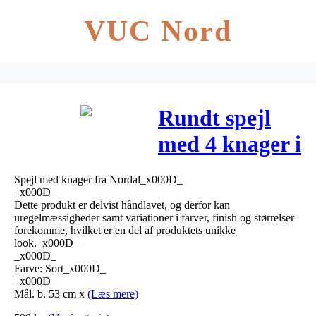
VUC Nord
Rundt spejl
med 4 knager i
jern – 57×53
Spejl med knager fra Nordal_x000D_
cm – sort
_x000D_
Dette produkt er delvist håndlavet, og derfor kan
uregelmæssigheder samt variationer i farver, finish og størrelser
forekomme, hvilket er en del af produktets unikke
look._x000D_
_x000D_
Farve: Sort_x000D_
_x000D_
Mål. b. 53 cm x
(Læs mere)