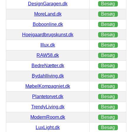
DesignGaragen.dk
Besøg
MoreLand.dk
Besøg
Boboonline.dk
Besøg
Hoejgaardbrugskunst.dk
Besøg
Illux.dk
Besøg
RAW58.dk
Besøg
BedreNætter.dk
Besøg
Bydahlliving.dk
Besøg
MøbelKompagniet.dk
Besøg
Plantetorvet.dk
Besøg
TrendyLiving.dk
Besøg
ModernRoom.dk
Besøg
LuxLight.dk
Besøg