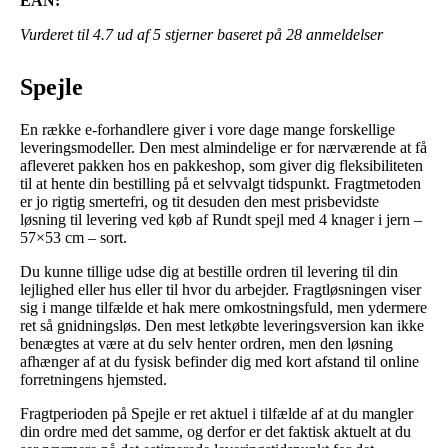
EAN:
Vurderet til
4.7
ud af 5 stjerner baseret på
28
anmeldelser
Spejle
En række e-forhandlere giver i vore dage mange forskellige
leveringsmodeller. Den mest almindelige er for nærværende at få
afleveret pakken hos en pakkeshop, som giver dig fleksibiliteten
til at hente din bestilling på et selvvalgt tidspunkt. Fragtmetoden
er jo rigtig smertefri, og tit desuden den mest prisbevidste
løsning til levering ved køb af Rundt spejl med 4 knager i jern –
57×53 cm – sort.
Du kunne tillige udse dig at bestille ordren til levering til din
lejlighed eller hus eller til hvor du arbejder. Fragtløsningen viser
sig i mange tilfælde et hak mere omkostningsfuld, men ydermere
ret så gnidningsløs. Den mest letkøbte leveringsversion kan ikke
benægtes at være at du selv henter ordren, men den løsning
afhænger af at du fysisk befinder dig med kort afstand til online
forretningens hjemsted.
Fragtperioden på Spejle er ret aktuel i tilfælde af at du mangler
din ordre med det samme, og derfor er det faktisk aktuelt at du