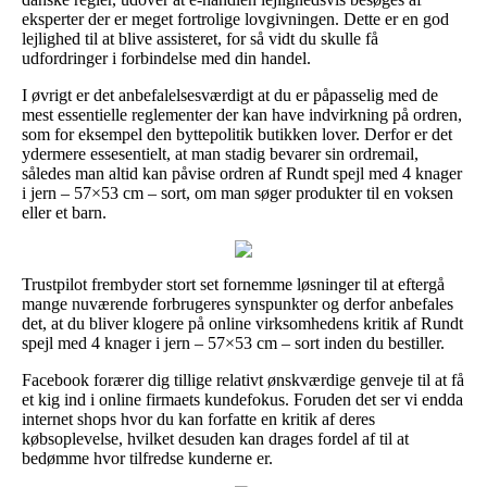
eksperter der er meget fortrolige lovgivningen. Dette er en god
lejlighed til at blive assisteret, for så vidt du skulle få
udfordringer i forbindelse med din handel.
I øvrigt er det anbefalelsesværdigt at du er påpasselig med de
mest essentielle reglementer der kan have indvirkning på ordren,
som for eksempel den byttepolitik butikken lover. Derfor er det
ydermere essesentielt, at man stadig bevarer sin ordremail,
således man altid kan påvise ordren af Rundt spejl med 4 knager
i jern – 57×53 cm – sort, om man søger produkter til en voksen
eller et barn.
Trustpilot frembyder stort set fornemme løsninger til at eftergå
mange nuværende forbrugeres synspunkter og derfor anbefales
det, at du bliver klogere på online virksomhedens kritik af Rundt
spejl med 4 knager i jern – 57×53 cm – sort inden du bestiller.
Facebook forærer dig tillige relativt ønskværdige genveje til at få
et kig ind i online firmaets kundefokus. Foruden det ser vi endda
internet shops hvor du kan forfatte en kritik af deres
købsoplevelse, hvilket desuden kan drages fordel af til at
bedømme hvor tilfredse kunderne er.