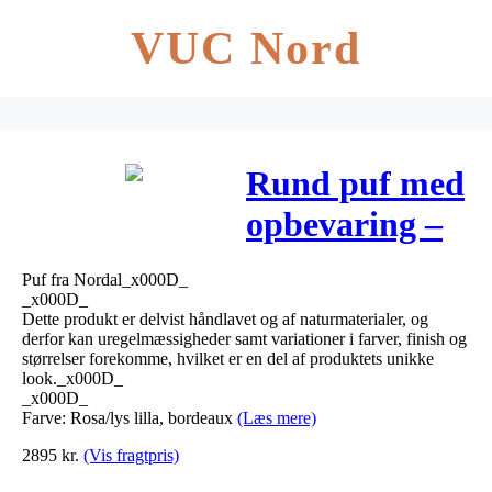
VUC Nord
Rund puf med
opbevaring –
ø60 cm –
Puf fra Nordal_x000D_
rosa/lys lilla
_x000D_
Dette produkt er delvist håndlavet og af naturmaterialer, og
fløjl
derfor kan uregelmæssigheder samt variationer i farver, finish og
størrelser forekomme, hvilket er en del af produktets unikke
look._x000D_
_x000D_
Farve: Rosa/lys lilla, bordeaux
(Læs mere)
2895
kr.
(Vis fragtpris)