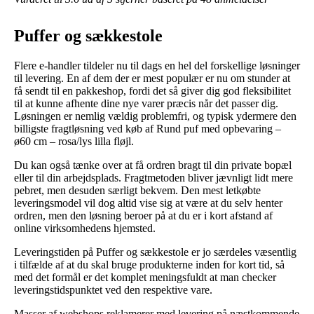
Puffer og sækkestole
Flere e-handler tildeler nu til dags en hel del forskellige løsninger
til levering. En af dem der er mest populær er nu om stunder at
få sendt til en pakkeshop, fordi det så giver dig god fleksibilitet
til at kunne afhente dine nye varer præcis når det passer dig.
Løsningen er nemlig vældig problemfri, og typisk ydermere den
billigste fragtløsning ved køb af Rund puf med opbevaring –
ø60 cm – rosa/lys lilla fløjl.
Du kan også tænke over at få ordren bragt til din private bopæl
eller til din arbejdsplads. Fragtmetoden bliver jævnligt lidt mere
pebret, men desuden særligt bekvem. Den mest letkøbte
leveringsmodel vil dog altid vise sig at være at du selv henter
ordren, men den løsning beroer på at du er i kort afstand af
online virksomhedens hjemsted.
Leveringstiden på Puffer og sækkestole er jo særdeles væsentlig
i tilfælde af at du skal bruge produkterne inden for kort tid, så
med det formål er det komplet meningsfuldt at man checker
leveringstidspunktet ved den respektive vare.
Masser af webshops reklamerer med levering på næstkommende