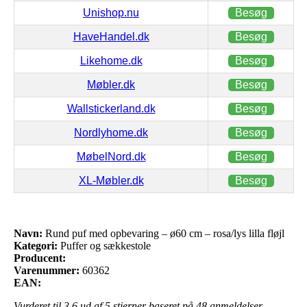
Unishop.nu
Besøg
HaveHandel.dk
Besøg
Likehome.dk
Besøg
Møbler.dk
Besøg
Wallstickerland.dk
Besøg
Nordlyhome.dk
Besøg
MøbelNord.dk
Besøg
XL-Møbler.dk
Besøg
Navn:
Rund puf med opbevaring – ø60 cm – rosa/lys lilla fløjl
Kategori:
Puffer og sækkestole
Producent:
Varenummer:
60362
EAN:
Vurderet til
3.6
ud af 5 stjerner baseret på
48
anmeldelser