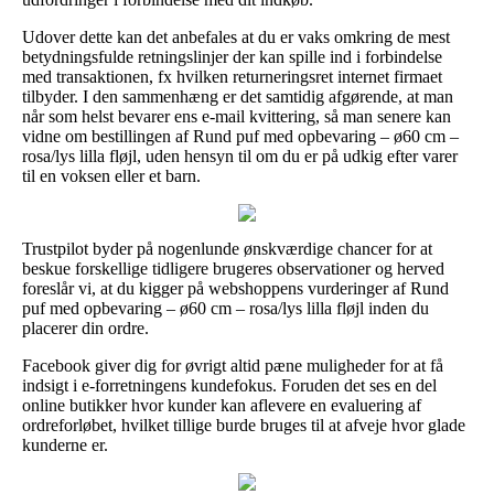
Udover dette kan det anbefales at du er vaks omkring de mest
betydningsfulde retningslinjer der kan spille ind i forbindelse
med transaktionen, fx hvilken returneringsret internet firmaet
tilbyder. I den sammenhæng er det samtidig afgørende, at man
når som helst bevarer ens e-mail kvittering, så man senere kan
vidne om bestillingen af Rund puf med opbevaring – ø60 cm –
rosa/lys lilla fløjl, uden hensyn til om du er på udkig efter varer
til en voksen eller et barn.
Trustpilot byder på nogenlunde ønskværdige chancer for at
beskue forskellige tidligere brugeres observationer og herved
foreslår vi, at du kigger på webshoppens vurderinger af Rund
puf med opbevaring – ø60 cm – rosa/lys lilla fløjl inden du
placerer din ordre.
Facebook giver dig for øvrigt altid pæne muligheder for at få
indsigt i e-forretningens kundefokus. Foruden det ses en del
online butikker hvor kunder kan aflevere en evaluering af
ordreforløbet, hvilket tillige burde bruges til at afveje hvor glade
kunderne er.