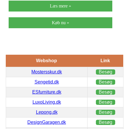
Læs mere »
Køb nu »
Webshop
Link
Mostersskur.dk
Besøg
Sengetid.dk
Besøg
ESfurniture.dk
Besøg
LuxoLiving.dk
Besøg
Lepong.dk
Besøg
DesignGaragen.dk
Besøg