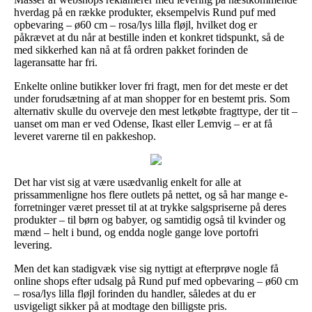
hverdag på en række produkter, eksempelvis Rund puf med
opbevaring – ø60 cm – rosa/lys lilla fløjl, hvilket dog er
påkrævet at du når at bestille inden et konkret tidspunkt, så de
med sikkerhed kan nå at få ordren pakket forinden de
lageransatte har fri.
Enkelte online butikker lover fri fragt, men for det meste er det
under forudsætning af at man shopper for en bestemt pris. Som
alternativ skulle du overveje den mest letkøbte fragttype, der tit –
uanset om man er ved Odense, Ikast eller Lemvig – er at få
leveret varerne til en pakkeshop.
Det har vist sig at være usædvanlig enkelt for alle at
prissammenligne hos flere outlets på nettet, og så har mange e-
forretninger været presset til at at trykke salgspriserne på deres
produkter – til børn og babyer, og samtidig også til kvinder og
mænd – helt i bund, og endda nogle gange love portofri
levering.
Men det kan stadigvæk vise sig nyttigt at efterprøve nogle få
online shops efter udsalg på Rund puf med opbevaring – ø60 cm
– rosa/lys lilla fløjl forinden du handler, således at du er
usvigeligt sikker på at modtage den billigste pris.