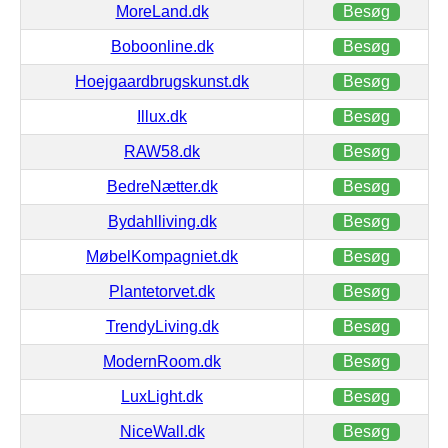
MoreLand.dk
Besøg
Boboonline.dk
Besøg
Hoejgaardbrugskunst.dk
Besøg
Illux.dk
Besøg
RAW58.dk
Besøg
BedreNætter.dk
Besøg
Bydahlliving.dk
Besøg
MøbelKompagniet.dk
Besøg
Plantetorvet.dk
Besøg
TrendyLiving.dk
Besøg
ModernRoom.dk
Besøg
LuxLight.dk
Besøg
NiceWall.dk
Besøg