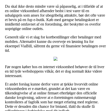
Du skal ikke desto mindre være så påpasselig, at i tilfælde af at
en online virksomhed afhænder bedst i test varer til en
udsalgspris som anses for ubegribelig attraktiv, bør det ofte være
et bevis på en fup e-butik. Køb med gængse betalingskort er
imidlertid omfavnet af en forordning, der beskytter os overfor
uoprigtige online outlets.
Generelt slår vi et slag for kortbestillinger eller betalinger med
mobilen. Alternativt kunne du overveje en løsning fra for
eksempel ViaBill, såfremt du gerne vil finansiere betalingen over
tid.
Før nogen køber hos en internet virksomhed behøver de til hver
en tid tyde webshoppens vilkår, det er dog normalt ikke videre
interessant.
Et andet forslag kunne derfor være at tjekke hvorvidt online
virksomheden er e-mærket, grundet at det kan være en
tilkendegivelse af at online firmaet efterfølger den officielle
danske lovgivning, udover at e-forretningen rutinemæssigt
kontrolleres af fagfolk som har meget erfaring med reglerne.
Dette er desuden din chance for bistand, ifald du skulle få
udfordringer i forbindelse med dit indkøb.