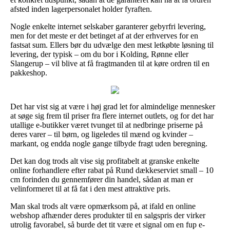
afsted inden lagerpersonalet holder fyraften.
Nogle enkelte internet selskaber garanterer gebyrfri levering,
men for det meste er det betinget af at der erhverves for en
fastsat sum. Ellers bør du udvælge den mest letkøbte løsning til
levering, der typisk – om du bor i Kolding, Rønne eller
Slangerup – vil blive at få fragtmanden til at køre ordren til en
pakkeshop.
Det har vist sig at være i høj grad let for almindelige mennesker
at søge sig frem til priser fra flere internet outlets, og for det har
utallige e-butikker været tvunget til at nedbringe priserne på
deres varer – til børn, og ligeledes til mænd og kvinder –
markant, og endda nogle gange tilbyde fragt uden beregning.
Det kan dog trods alt vise sig profitabelt at granske enkelte
online forhandlere efter rabat på Rund dækkeserviet small – 10
cm forinden du gennemfører din handel, sådan at man er
velinformeret til at få fat i den mest attraktive pris.
Man skal trods alt være opmærksom på, at ifald en online
webshop afhænder deres produkter til en salgspris der virker
utrolig favorabel, så burde det tit være et signal om en fup e-