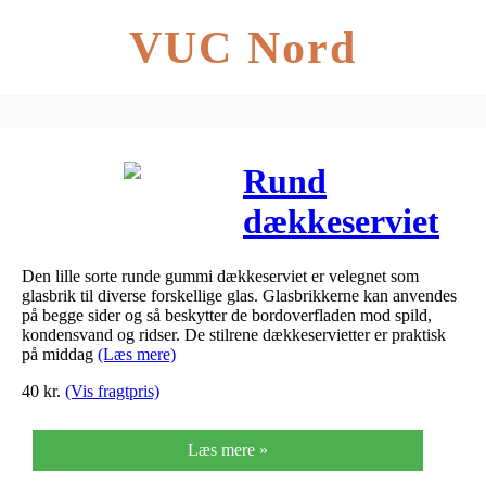
VUC Nord
Rund
dækkeserviet
small – 10 cm
Den lille sorte runde gummi dækkeserviet er velegnet som
glasbrik til diverse forskellige glas. Glasbrikkerne kan anvendes
på begge sider og så beskytter de bordoverfladen mod spild,
kondensvand og ridser. De stilrene dækkeservietter er praktisk
på middag
(Læs mere)
40
kr.
(Vis fragtpris)
Læs mere »