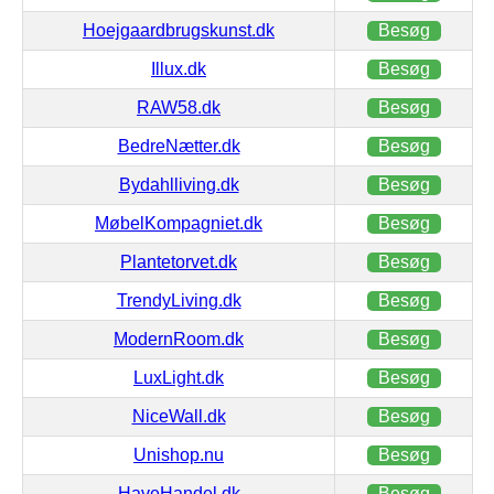
Hoejgaardbrugskunst.dk
Besøg
Illux.dk
Besøg
RAW58.dk
Besøg
BedreNætter.dk
Besøg
Bydahlliving.dk
Besøg
MøbelKompagniet.dk
Besøg
Plantetorvet.dk
Besøg
TrendyLiving.dk
Besøg
ModernRoom.dk
Besøg
LuxLight.dk
Besøg
NiceWall.dk
Besøg
Unishop.nu
Besøg
HaveHandel.dk
Besøg