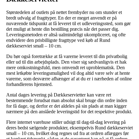
Størstedelen af outlets på nettet frembyder nu om stunder et
bredt udvalg af fragttyper. En der er meget anvendt er på
nuværende tidspunkt at få leveret til et udleveringssted, som gør
det muligt at hente din bestilling præcis når det passer dig.
Leveringsmetoden er altså ualmindeligt ukompliceret, og ofte
endvidere den prisbilligste fragttype ved køb af Rund
dækkeserviet small – 10 cm.
Du bør også foretrække at få varerne leveret til din privatbolig
eller ud til din arbejdsplads. Den viser sig sædvanligvis et hak
mere omkostningsfuld, men omvendt ret uproblematisk. Den
mest letkøbte leveringsmulighed vil dog altid være selv at hente
varerne, som desværre afhænger af at du er i nærheden af online
forhandlerens hjemsted.
Antal dages levering på Dækkeservietter kan være ret
bestemmende forudsat man absolut skal bruge din ordre inden
for få dage, og derfor er det aldeles på sin plads at man kigger
nærmere på den anslåede leveringstid for det respektive produkt.
Flere internet varehuse stiller udsigt til dag-til-dag levering på
deres bedst sælgende produkter, eksempelvis Rund dækkeserviet
small – 10 cm, hvilket dog regnes ud fra at ordren aflægges før
et konkret tidspunkt, sådan at de garanteret kan nå at få ordren