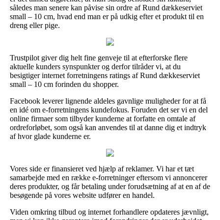
således man senere kan påvise sin ordre af Rund dækkeserviet
small – 10 cm, hvad end man er på udkig efter et produkt til en
dreng eller pige.
Trustpilot giver dig helt fine genveje til at efterforske flere
aktuelle kunders synspunkter og derfor tilråder vi, at du
besigtiger internet forretningens ratings af Rund dækkeserviet
small – 10 cm forinden du shopper.
Facebook leverer lignende aldeles gavnlige muligheder for at få
en idé om e-forretningens kundefokus. Foruden det ser vi en del
online firmaer som tilbyder kunderne at forfatte en omtale af
ordreforløbet, som også kan anvendes til at danne dig et indtryk
af hvor glade kunderne er.
Vores side er finansieret ved hjælp af reklamer. Vi har et tæt
samarbejde med en række e-forretninger eftersom vi annoncerer
deres produkter, og får betaling under forudsætning af at en af de
besøgende på vores website udfører en handel.
Viden omkring tilbud og internet forhandlere opdateres jævnligt,