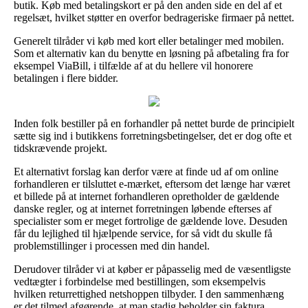
butik. Køb med betalingskort er på den anden side en del af et
regelsæt, hvilket støtter en overfor bedrageriske firmaer på nettet.
Generelt tilråder vi køb med kort eller betalinger med mobilen.
Som et alternativ kan du benytte en løsning på afbetaling fra for
eksempel ViaBill, i tilfælde af at du hellere vil honorere
betalingen i flere bidder.
Inden folk bestiller på en forhandler på nettet burde de principielt
sætte sig ind i butikkens forretningsbetingelser, det er dog ofte et
tidskrævende projekt.
Et alternativt forslag kan derfor være at finde ud af om online
forhandleren er tilsluttet e-mærket, eftersom det længe har været
et billede på at internet forhandleren opretholder de gældende
danske regler, og at internet forretningen løbende efterses af
specialister som er meget fortrolige de gældende love. Desuden
får du lejlighed til hjælpende service, for så vidt du skulle få
problemstillinger i processen med din handel.
Derudover tilråder vi at køber er påpasselig med de væsentligste
vedtægter i forbindelse med bestillingen, som eksempelvis
hvilken returrettighed netshoppen tilbyder. I den sammenhæng
er det tilmed afgørende, at man stadig beholder sin faktura,