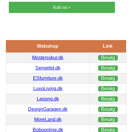
Køb nu »
Webshop
Link
Mostersskur.dk
Besøg
Sengetid.dk
Besøg
ESfurniture.dk
Besøg
LuxoLiving.dk
Besøg
Lepong.dk
Besøg
DesignGaragen.dk
Besøg
MoreLand.dk
Besøg
Boboonline.dk
Besøg