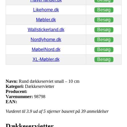
Likehome.dk
Besøg
Møbler.dk
Besøg
Wallstickerland.dk
Besøg
Nordlyhome.dk
Besøg
MøbelNord.dk
Besøg
XL-Møbler.dk
Besøg
Navn:
Rund dækkeserviet small – 10 cm
Kategori:
Dækkeservietter
Producent:
Varenummer:
98798
EAN:
Vurderet til
3.9
ud af 5 stjerner baseret på
39
anmeldelser
Dækkeservietter