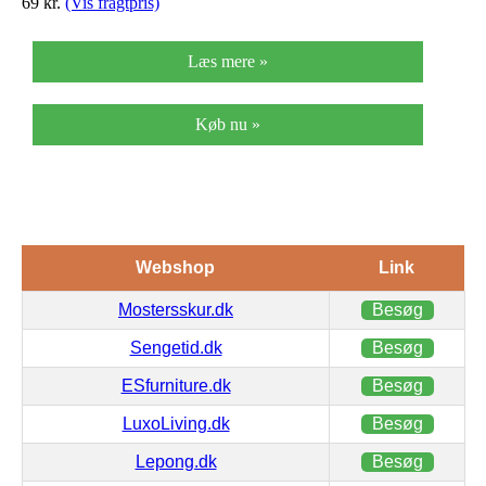
69
kr.
(Vis fragtpris)
Læs mere »
Køb nu »
Webshop
Link
Mostersskur.dk
Besøg
Sengetid.dk
Besøg
ESfurniture.dk
Besøg
LuxoLiving.dk
Besøg
Lepong.dk
Besøg