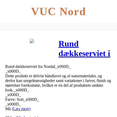
VUC Nord
Rund
dækkeserviet i
jute – ø35 cm
Rund dækkeserviet fra Nordal_x000D_
– sort
_x000D_
Dette produkt er delvist håndlavet og af naturmaterialer, og
derfor kan uregelmæssigheder samt variationer i farver, finish og
størrelser forekomme, hvilket er en del af produktets unikke
look._x000D_
_x000D_
Farve: Sort_x000D_
_x000D_
Må
(Læs mere)