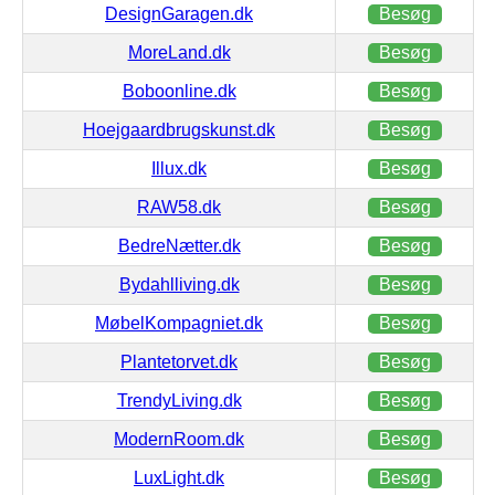
DesignGaragen.dk
Besøg
MoreLand.dk
Besøg
Boboonline.dk
Besøg
Hoejgaardbrugskunst.dk
Besøg
Illux.dk
Besøg
RAW58.dk
Besøg
BedreNætter.dk
Besøg
Bydahlliving.dk
Besøg
MøbelKompagniet.dk
Besøg
Plantetorvet.dk
Besøg
TrendyLiving.dk
Besøg
ModernRoom.dk
Besøg
LuxLight.dk
Besøg