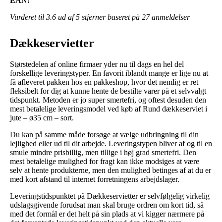
EAN:
Vurderet til
3.6
ud af 5 stjerner baseret på
27
anmeldelser
Dækkeservietter
Størstedelen af online firmaer yder nu til dags en hel del
forskellige leveringstyper. En favorit iblandt mange er lige nu at
få afleveret pakken hos en pakkeshop, hvor det nemlig er ret
fleksibelt for dig at kunne hente de bestilte varer på et selvvalgt
tidspunkt. Metoden er jo super smertefri, og oftest desuden den
mest betalelige leveringsmodel ved køb af Rund dækkeserviet i
jute – ø35 cm – sort.
Du kan på samme måde forsøge at vælge udbringning til din
lejlighed eller ud til dit arbejde. Leveringstypen bliver af og til en
smule mindre prisbillig, men tillige i høj grad smertefri. Den
mest betalelige mulighed for fragt kan ikke modsiges at være
selv at hente produkterne, men den mulighed betinges af at du er
med kort afstand til internet forretningens arbejdslager.
Leveringstidspunktet på Dækkeservietter er selvfølgelig virkelig
udslagsgivende forudsat man skal bruge ordren om kort tid, så
med det formål er det helt på sin plads at vi kigger nærmere på