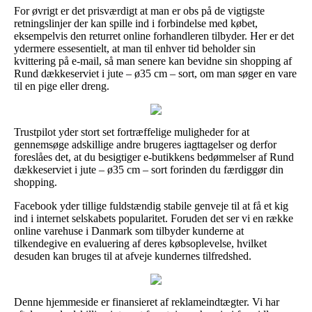
For øvrigt er det prisværdigt at man er obs på de vigtigste
retningslinjer der kan spille ind i forbindelse med købet,
eksempelvis den returret online forhandleren tilbyder. Her er det
ydermere essesentielt, at man til enhver tid beholder sin
kvittering på e-mail, så man senere kan bevidne sin shopping af
Rund dækkeserviet i jute – ø35 cm – sort, om man søger en vare
til en pige eller dreng.
Trustpilot yder stort set fortræffelige muligheder for at
gennemsøge adskillige andre brugeres iagttagelser og derfor
foreslåes det, at du besigtiger e-butikkens bedømmelser af Rund
dækkeserviet i jute – ø35 cm – sort forinden du færdiggør din
shopping.
Facebook yder tillige fuldstændig stabile genveje til at få et kig
ind i internet selskabets popularitet. Foruden det ser vi en række
online varehuse i Danmark som tilbyder kunderne at
tilkendegive en evaluering af deres købsoplevelse, hvilket
desuden kan bruges til at afveje kundernes tilfredshed.
Denne hjemmeside er finansieret af reklameindtægter. Vi har