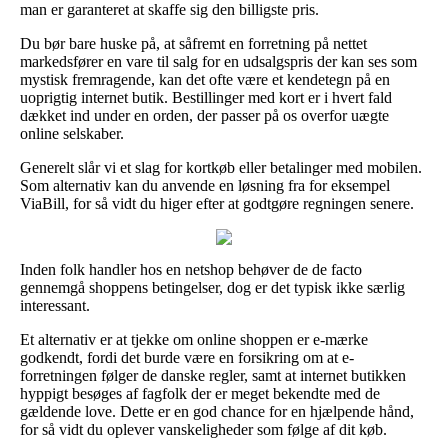
man er garanteret at skaffe sig den billigste pris.
Du bør bare huske på, at såfremt en forretning på nettet
markedsfører en vare til salg for en udsalgspris der kan ses som
mystisk fremragende, kan det ofte være et kendetegn på en
uoprigtig internet butik. Bestillinger med kort er i hvert fald
dækket ind under en orden, der passer på os overfor uægte
online selskaber.
Generelt slår vi et slag for kortkøb eller betalinger med mobilen.
Som alternativ kan du anvende en løsning fra for eksempel
ViaBill, for så vidt du higer efter at godtgøre regningen senere.
Inden folk handler hos en netshop behøver de de facto
gennemgå shoppens betingelser, dog er det typisk ikke særlig
interessant.
Et alternativ er at tjekke om online shoppen er e-mærke
godkendt, fordi det burde være en forsikring om at e-
forretningen følger de danske regler, samt at internet butikken
hyppigt besøges af fagfolk der er meget bekendte med de
gældende love. Dette er en god chance for en hjælpende hånd,
for så vidt du oplever vanskeligheder som følge af dit køb.