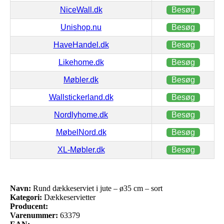
NiceWall.dk
Besøg
Unishop.nu
Besøg
HaveHandel.dk
Besøg
Likehome.dk
Besøg
Møbler.dk
Besøg
Wallstickerland.dk
Besøg
Nordlyhome.dk
Besøg
MøbelNord.dk
Besøg
XL-Møbler.dk
Besøg
Navn:
Rund dækkeserviet i jute – ø35 cm – sort
Kategori:
Dækkeservietter
Producent:
Varenummer:
63379