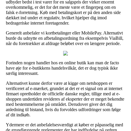
udbyder bedst i test varer for en salgspris der virker enormt
overkommelig, er det for det meste være et fingerpeg om en
falsk e-forretning. Køb med betalingskort er på den anden side
dækket ind under et regulativ, hvilket hjælper dig imod
bedrageriske internet foretagender.
Generelt anbefaler vi kortbetalinger eller MobilePay. Alternativt
burde du udnytte en afbetalingsordning fra eksempelvis ViaBill,
når du foretrækker at afdrage beløbet over en længere periode.
Forinden nogen handler hos en online butik kan man de facto
have øje for e-butikkens handelsvilkår, det er dog typisk ikke
særlig interessant.
Alternativet kunne derfor være at kigge om netshoppen er
verificeret af e-mærket, grundet at det er et signal om at internet
firmaet opretholder de officielle danske regler, tillige med at e-
shoppen undertiden revideres af eksperter der er meget bekendte
med bestemmelserne på området. Derudover giver det dig
anledning til bistand, hvis du forvoldes udfordringer som følge
af dit indkøb.
Ydermere er det anbefalelsesværdigt at køber er påpasselig med
de grundlæggende reglementer der har indflydelse på ordren,