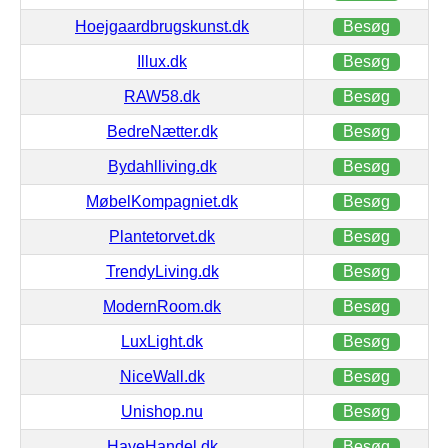
Hoejgaardbrugskunst.dk
Besøg
Illux.dk
Besøg
RAW58.dk
Besøg
BedreNætter.dk
Besøg
Bydahlliving.dk
Besøg
MøbelKompagniet.dk
Besøg
Plantetorvet.dk
Besøg
TrendyLiving.dk
Besøg
ModernRoom.dk
Besøg
LuxLight.dk
Besøg
NiceWall.dk
Besøg
Unishop.nu
Besøg
HaveHandel.dk
Besøg