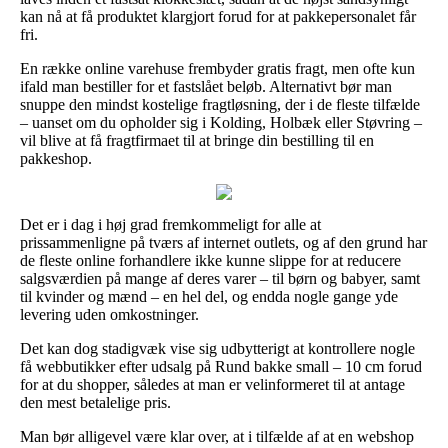
kan nå at få produktet klargjort forud for at pakkepersonalet får
fri.
En række online varehuse frembyder gratis fragt, men ofte kun
ifald man bestiller for et fastslået beløb. Alternativt bør man
snuppe den mindst kostelige fragtløsning, der i de fleste tilfælde
– uanset om du opholder sig i Kolding, Holbæk eller Støvring –
vil blive at få fragtfirmaet til at bringe din bestilling til en
pakkeshop.
Det er i dag i høj grad fremkommeligt for alle at
prissammenligne på tværs af internet outlets, og af den grund har
de fleste online forhandlere ikke kunne slippe for at reducere
salgsværdien på mange af deres varer – til børn og babyer, samt
til kvinder og mænd – en hel del, og endda nogle gange yde
levering uden omkostninger.
Det kan dog stadigvæk vise sig udbytterigt at kontrollere nogle
få webbutikker efter udsalg på Rund bakke small – 10 cm forud
for at du shopper, således at man er velinformeret til at antage
den mest betalelige pris.
Man bør alligevel være klar over, at i tilfælde af at en webshop