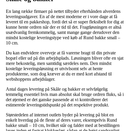
En lang række firmaer på nettet tilbyder efterhånden alverdens
leveringsudgaver. En af de mest moderne er i vore dage at få
leveret til en pakkeshop, fordi det så er super fleksibelt for dig at
kunne hente ordren når der er tid til det. Fragtløsningen er altså
usædvanlig fremkommelig, samt mange gange derudover den
mindst kostelige leveringstype ved køb af Rund bakke small –
10 cm.
Du kan endvidere overveje at få varerne bragt til din private
bopæl eller ud på din arbejdsplads. Løsningen bliver ofte en sjat
mere bekostelig, men samtidig særdeles nem. Den mindst
kostelige leveringsløsning er utvivlsomt selv at hente
produkterne, som dog kræver at du er med kort afstand til
webshoppens arbejdslager.
Antal dages levering på Skåle og bakker er selvfølgelig
temmelig essentiel hvis man absolut skal bruge ordren fluks, så i
det øjemed er det ganske passende at vi kontrollerer det
estimerede leveringstidspunkt på det respektive produkt.
Størstedelen af internet outlets byder på levering på blot en
enkelt hverdag på de fleste af deres varer, eksempelvis Rund
bakke small – 10 cm, hvilket står og falder med at bestillingen
laves inden et fastsat klokkeslæt, sådan at de højst sandsynligt