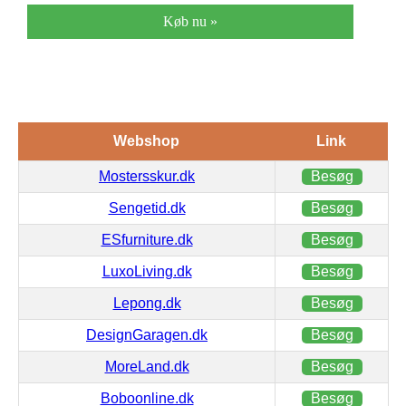
Køb nu »
Webshop
Link
Mostersskur.dk
Besøg
Sengetid.dk
Besøg
ESfurniture.dk
Besøg
LuxoLiving.dk
Besøg
Lepong.dk
Besøg
DesignGaragen.dk
Besøg
MoreLand.dk
Besøg
Boboonline.dk
Besøg