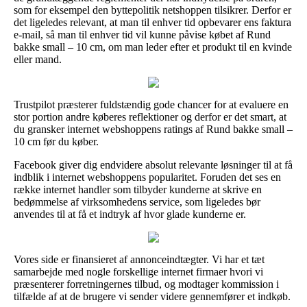
som for eksempel den byttepolitik netshoppen tilsikrer. Derfor er
det ligeledes relevant, at man til enhver tid opbevarer ens faktura
e-mail, så man til enhver tid vil kunne påvise købet af Rund
bakke small – 10 cm, om man leder efter et produkt til en kvinde
eller mand.
Trustpilot præsterer fuldstændig gode chancer for at evaluere en
stor portion andre køberes reflektioner og derfor er det smart, at
du gransker internet webshoppens ratings af Rund bakke small –
10 cm før du køber.
Facebook giver dig endvidere absolut relevante løsninger til at få
indblik i internet webshoppens popularitet. Foruden det ses en
række internet handler som tilbyder kunderne at skrive en
bedømmelse af virksomhedens service, som ligeledes bør
anvendes til at få et indtryk af hvor glade kunderne er.
Vores side er finansieret af annonceindtægter. Vi har et tæt
samarbejde med nogle forskellige internet firmaer hvori vi
præsenterer forretningernes tilbud, og modtager kommission i
tilfælde af at de brugere vi sender videre gennemfører et indkøb.