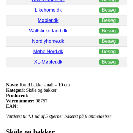
Likehome.dk
Besøg
Møbler.dk
Besøg
Wallstickerland.dk
Besøg
Nordlyhome.dk
Besøg
MøbelNord.dk
Besøg
XL-Møbler.dk
Besøg
Navn:
Rund bakke small – 10 cm
Kategori:
Skåle og bakker
Producent:
Varenummer:
98757
EAN:
Vurderet til
4.1
ud af 5 stjerner baseret på
9
anmeldelser
Skåle og bakker