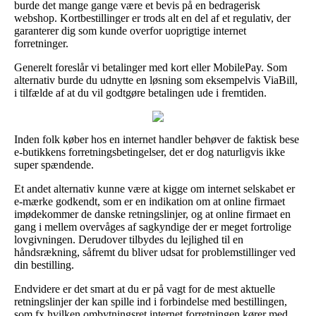
burde det mange gange være et bevis på en bedragerisk
webshop. Kortbestillinger er trods alt en del af et regulativ, der
garanterer dig som kunde overfor uoprigtige internet
forretninger.
Generelt foreslår vi betalinger med kort eller MobilePay. Som
alternativ burde du udnytte en løsning som eksempelvis ViaBill,
i tilfælde af at du vil godtgøre betalingen ude i fremtiden.
Inden folk køber hos en internet handler behøver de faktisk bese
e-butikkens forretningsbetingelser, det er dog naturligvis ikke
super spændende.
Et andet alternativ kunne være at kigge om internet selskabet er
e-mærke godkendt, som er en indikation om at online firmaet
imødekommer de danske retningslinjer, og at online firmaet en
gang i mellem overvåges af sagkyndige der er meget fortrolige
lovgivningen. Derudover tilbydes du lejlighed til en
håndsrækning, såfremt du bliver udsat for problemstillinger ved
din bestilling.
Endvidere er det smart at du er på vagt for de mest aktuelle
retningslinjer der kan spille ind i forbindelse med bestillingen,
som fx hvilken ombytningsret internet forretningen kører med.