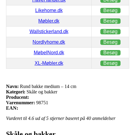
Likehome.dk
Besøg
Møbler.dk
Besøg
Wallstickerland.dk
Besøg
Nordlyhome.dk
Besøg
MøbelNord.dk
Besøg
XL-Møbler.dk
Besøg
Navn:
Rund bakke medium – 14 cm
Kategori:
Skåle og bakker
Producent:
Varenummer:
98751
EAN:
Vurderet til
4.6
ud af 5 stjerner baseret på
40
anmeldelser
Skåle og bakker