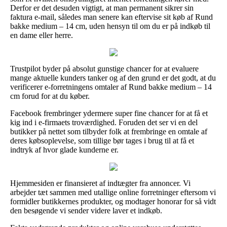
Derfor er det desuden vigtigt, at man permanent sikrer sin
faktura e-mail, således man senere kan eftervise sit køb af Rund
bakke medium – 14 cm, uden hensyn til om du er på indkøb til
en dame eller herre.
Trustpilot byder på absolut gunstige chancer for at evaluere
mange aktuelle kunders tanker og af den grund er det godt, at du
verificerer e-forretningens omtaler af Rund bakke medium – 14
cm forud for at du køber.
Facebook frembringer ydermere super fine chancer for at få et
kig ind i e-firmaets troværdighed. Foruden det ser vi en del
butikker på nettet som tilbyder folk at frembringe en omtale af
deres købsoplevelse, som tillige bør tages i brug til at få et
indtryk af hvor glade kunderne er.
Hjemmesiden er finansieret af indtægter fra annoncer. Vi
arbejder tæt sammen med utallige online forretninger eftersom vi
formidler butikkernes produkter, og modtager honorar for så vidt
den besøgende vi sender videre laver et indkøb.