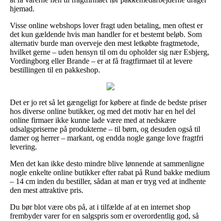
hjemad.
Visse online webshops lover fragt uden betaling, men oftest er
det kun gældende hvis man handler for et bestemt beløb. Som
alternativ burde man overveje den mest letkøbte fragtmetode,
hvilket gerne – uden hensyn til om du opholder sig nær Esbjerg,
Vordingborg eller Brande – er at få fragtfirmaet til at levere
bestillingen til en pakkeshop.
Det er jo ret så let gængeligt for købere at finde de bedste priser
hos diverse online butikker, og med det motiv har en hel del
online firmaer ikke kunne lade være med at nedskære
udsalgspriserne på produkterne – til børn, og desuden også til
damer og herrer – markant, og endda nogle gange love fragtfri
levering.
Men det kan ikke desto mindre blive lønnende at sammenligne
nogle enkelte online butikker efter rabat på Rund bakke medium
– 14 cm inden du bestiller, sådan at man er tryg ved at indhente
den mest attraktive pris.
Du bør blot være obs på, at i tilfælde af at en internet shop
frembyder varer for en salgspris som er overordentlig god, så