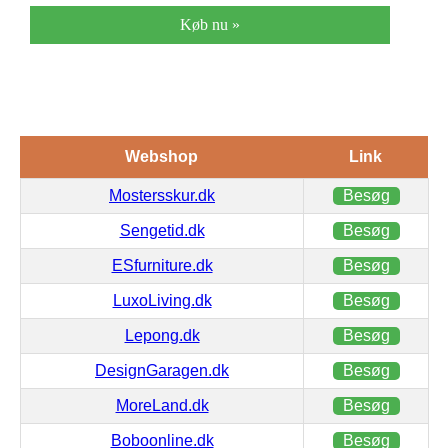
Køb nu »
Webshop
Link
Mostersskur.dk
Besøg
Sengetid.dk
Besøg
ESfurniture.dk
Besøg
LuxoLiving.dk
Besøg
Lepong.dk
Besøg
DesignGaragen.dk
Besøg
MoreLand.dk
Besøg
Boboonline.dk
Besøg