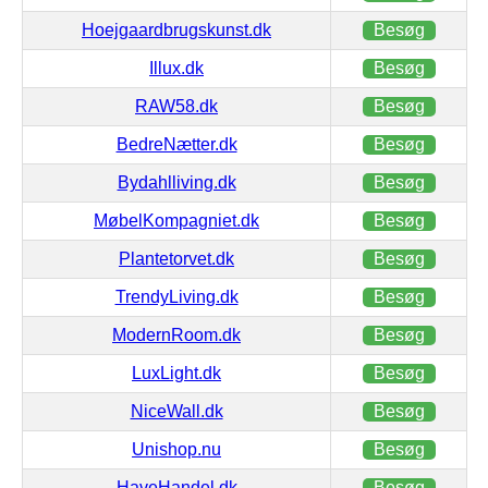
Hoejgaardbrugskunst.dk
Besøg
Illux.dk
Besøg
RAW58.dk
Besøg
BedreNætter.dk
Besøg
Bydahlliving.dk
Besøg
MøbelKompagniet.dk
Besøg
Plantetorvet.dk
Besøg
TrendyLiving.dk
Besøg
ModernRoom.dk
Besøg
LuxLight.dk
Besøg
NiceWall.dk
Besøg
Unishop.nu
Besøg
HaveHandel.dk
Besøg