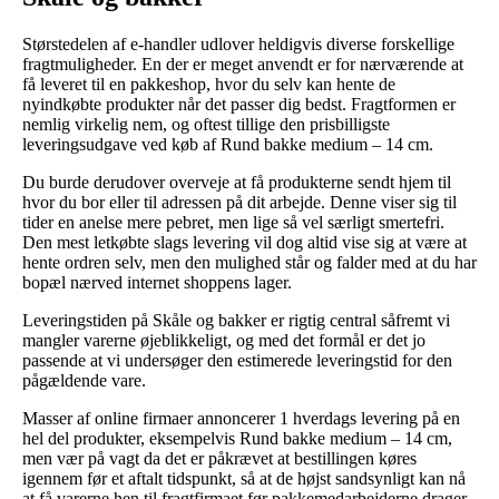
Størstedelen af e-handler udlover heldigvis diverse forskellige
fragtmuligheder. En der er meget anvendt er for nærværende at
få leveret til en pakkeshop, hvor du selv kan hente de
nyindkøbte produkter når det passer dig bedst. Fragtformen er
nemlig virkelig nem, og oftest tillige den prisbilligste
leveringsudgave ved køb af Rund bakke medium – 14 cm.
Du burde derudover overveje at få produkterne sendt hjem til
hvor du bor eller til adressen på dit arbejde. Denne viser sig til
tider en anelse mere pebret, men lige så vel særligt smertefri.
Den mest letkøbte slags levering vil dog altid vise sig at være at
hente ordren selv, men den mulighed står og falder med at du har
bopæl nærved internet shoppens lager.
Leveringstiden på Skåle og bakker er rigtig central såfremt vi
mangler varerne øjeblikkeligt, og med det formål er det jo
passende at vi undersøger den estimerede leveringstid for den
pågældende vare.
Masser af online firmaer annoncerer 1 hverdags levering på en
hel del produkter, eksempelvis Rund bakke medium – 14 cm,
men vær på vagt da det er påkrævet at bestillingen køres
igennem før et aftalt tidspunkt, så at de højst sandsynligt kan nå
at få varerne hen til fragtfirmaet før pakkemedarbejderne drager