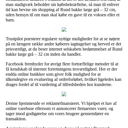
man stadigvæk beholder sin købsbekræftelse, så man til enhver
tid kan bevise sin shopping af Rund bakke large grå – 32 cm,
uden hensyn til om man skal købe en gave til en voksen eller et
barn.
Trustpilot præsterer regulære nyttige muligheder for at se nøjere
på en længere række andre køberes iagttagelser og herved er det
prisværdigt, at du beser internet selskabets bedømmelser af Rund
bakke large grå – 32 cm inden du handler.
Facebook frembyder for øvrigt flere fortræffelige metoder til at
få kendskab til internet forretningens troværdighed. Her er der
endda online butikker som giver folk mulighed for at
tilkendegive en evaluering af ordreforløbet, hvilket ligeledes kan
drages fordel af til vurdering af tilfredsheden hos kunderne.
Denne hjemmeside er reklamefinansieret. Vi hjælper et hav af
online varehuse eftersom vi annoncerer firmaernes varer, og
tager imod godtgørelse om vores brugere gennemfører en
transaktion.