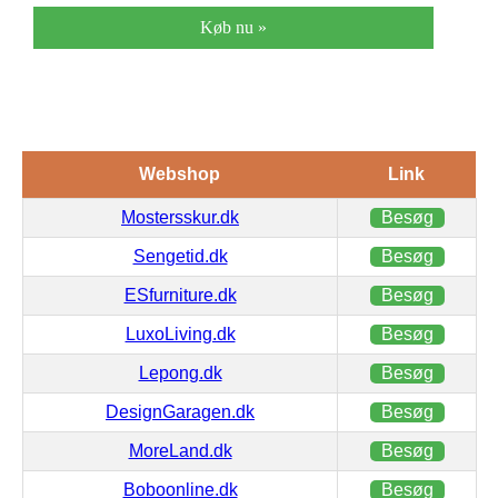
Køb nu »
Webshop
Link
Mostersskur.dk
Besøg
Sengetid.dk
Besøg
ESfurniture.dk
Besøg
LuxoLiving.dk
Besøg
Lepong.dk
Besøg
DesignGaragen.dk
Besøg
MoreLand.dk
Besøg
Boboonline.dk
Besøg