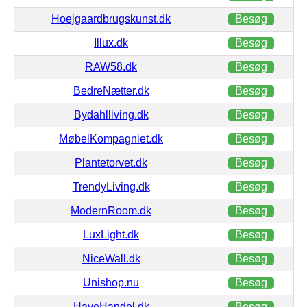
Hoejgaardbrugskunst.dk
Besøg
Illux.dk
Besøg
RAW58.dk
Besøg
BedreNætter.dk
Besøg
Bydahlliving.dk
Besøg
MøbelKompagniet.dk
Besøg
Plantetorvet.dk
Besøg
TrendyLiving.dk
Besøg
ModernRoom.dk
Besøg
LuxLight.dk
Besøg
NiceWall.dk
Besøg
Unishop.nu
Besøg
HaveHandel.dk
Besøg