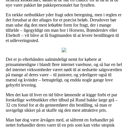
nye varer pakket før pakkepersonalet har fyraften.
En række netbutikker yder fragt uden beregning, men i reglen er
det forudsat at der aftages for et præcist beløb. Derudover bør
man udse dig den mest letkøbte form for fragt, der i mange
tilfælde – ligegyldigt om man bor i Horsens, Brønderslev eller
Ebeltoft – vil blive at få fragtmanden til at levere bestillingen til
et udleveringssted.
Det er jo efterhånden ualmindeligt nemt for købere at
prissammenligne i blandt flere internet varehuse, og så har en hel
del internet virksomheder været nødt til at nedsætte salgsværdien
på mange af deres varer – til juniorer, og yderligere også til
mænd og kvinder – betragteligt, og endda nogle gange love
gebyrfri levering.
Men det kan til hver en tid blive lønnende at kigge forbi et par
forskellige webbutikker efter tilbud på Rund bakke large grå –
32 cm forud for at du gennemfører din bestilling, så man er
usvigeligt sikker på at skaffe sig den mest attraktive pris.
Man bør dog være årvågen med, at såfremt en forhandler på
nettet forhandler deres varer til en pris som kan virke utopisk