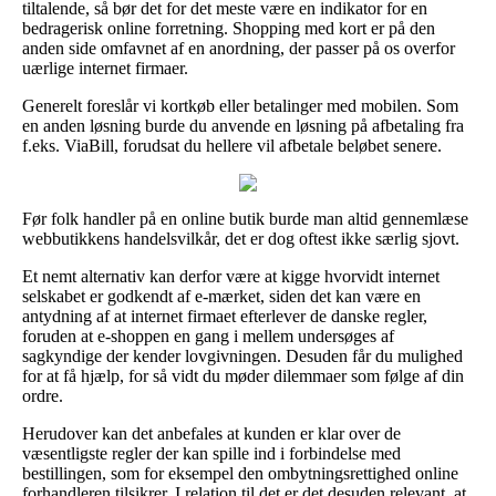
tiltalende, så bør det for det meste være en indikator for en
bedragerisk online forretning. Shopping med kort er på den
anden side omfavnet af en anordning, der passer på os overfor
uærlige internet firmaer.
Generelt foreslår vi kortkøb eller betalinger med mobilen. Som
en anden løsning burde du anvende en løsning på afbetaling fra
f.eks. ViaBill, forudsat du hellere vil afbetale beløbet senere.
Før folk handler på en online butik burde man altid gennemlæse
webbutikkens handelsvilkår, det er dog oftest ikke særlig sjovt.
Et nemt alternativ kan derfor være at kigge hvorvidt internet
selskabet er godkendt af e-mærket, siden det kan være en
antydning af at internet firmaet efterlever de danske regler,
foruden at e-shoppen en gang i mellem undersøges af
sagkyndige der kender lovgivningen. Desuden får du mulighed
for at få hjælp, for så vidt du møder dilemmaer som følge af din
ordre.
Herudover kan det anbefales at kunden er klar over de
væsentligste regler der kan spille ind i forbindelse med
bestillingen, som for eksempel den ombytningsrettighed online
forhandleren tilsikrer. I relation til det er det desuden relevant, at