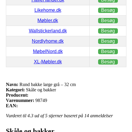
Likehome.dk
Besøg
Møbler.dk
Besøg
Wallstickerland.dk
Besøg
Nordlyhome.dk
Besøg
MøbelNord.dk
Besøg
XL-Møbler.dk
Besøg
Navn:
Rund bakke large grå – 32 cm
Kategori:
Skåle og bakker
Producent:
Varenummer:
98749
EAN:
Vurderet til
4.3
ud af 5 stjerner baseret på
14
anmeldelser
Skåle og bakker