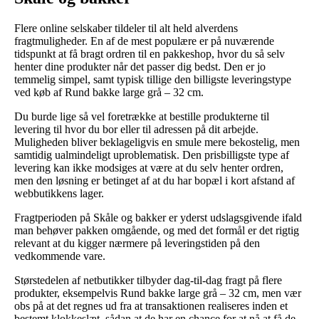
Flere online selskaber tildeler til alt held alverdens
fragtmuligheder. En af de mest populære er på nuværende
tidspunkt at få bragt ordren til en pakkeshop, hvor du så selv
henter dine produkter når det passer dig bedst. Den er jo
temmelig simpel, samt typisk tillige den billigste leveringstype
ved køb af Rund bakke large grå – 32 cm.
Du burde lige så vel foretrække at bestille produkterne til
levering til hvor du bor eller til adressen på dit arbejde.
Muligheden bliver beklageligvis en smule mere bekostelig, men
samtidig ualmindeligt uproblematisk. Den prisbilligste type af
levering kan ikke modsiges at være at du selv henter ordren,
men den løsning er betinget af at du har bopæl i kort afstand af
webbutikkens lager.
Fragtperioden på Skåle og bakker er yderst udslagsgivende ifald
man behøver pakken omgående, og med det formål er det rigtig
relevant at du kigger nærmere på leveringstiden på den
vedkommende vare.
Størstedelen af netbutikker tilbyder dag-til-dag fragt på flere
produkter, eksempelvis Rund bakke large grå – 32 cm, men vær
obs på at det regnes ud fra at transaktionen realiseres inden et
bestemt klokkeslæt, sådan at de har en chance for at nå at få de