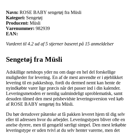
Navn:
ROSE BABY sengetøj fra Müsli
Kategori:
Sengetøj
Producent:
Müsli
Varenummer:
982939
EAN:
Vurderet til
4.2
ud af 5 stjerner baseret på
15
anmeldelser
Sengetøj fra Müsli
Adskillige netshops yder nu om dage en hel del forskellige
muligheder for levering. En af de mest anvendte er i øjeblikket
levering til en pakkeshop, fordi du dermed nemt kan hente de
nyindkøbte varer lige præcis når det passer ind i din kalender.
Leveringsmetoden er nemlig ualmindeligt uproblematisk, samt
desuden tilmed den mest prisbevidste leveringsversion ved køb
af ROSE BABY sengetøj fra Müsli.
Du bør derudover påtænke at få pakken leveret hjem til dig selv
eller til adressen hvor du arbejder. Leveringstypen bliver ofte en
anelse dyrere, men til gengæld særligt simpel. Den mest letkøbte
leveringstype er uden tvivl at du selv henter varerne, men det