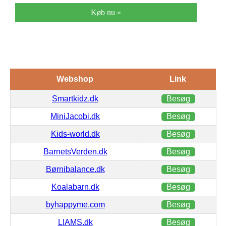
Køb nu »
Webshop
Link
Smartkidz.dk
Besøg
MiniJacobi.dk
Besøg
Kids-world.dk
Besøg
BarnetsVerden.dk
Besøg
Børnibalance.dk
Besøg
Koalabarn.dk
Besøg
byhappyme.com
Besøg
LIAMS.dk
Besøg