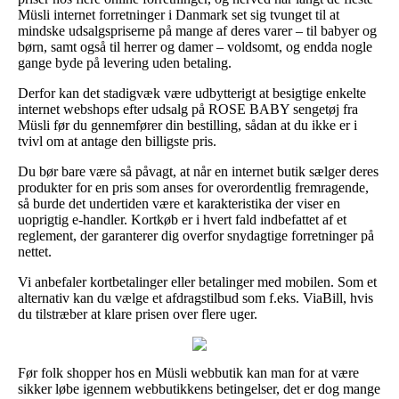
Müsli internet forretninger i Danmark set sig tvunget til at
mindske udsalgspriserne på mange af deres varer – til babyer og
børn, samt også til herrer og damer – voldsomt, og endda nogle
gange byde på levering uden betaling.
Derfor kan det stadigvæk være udbytterigt at besigtige enkelte
internet webshops efter udsalg på ROSE BABY sengetøj fra
Müsli før du gennemfører din bestilling, sådan at du ikke er i
tvivl om at antage den billigste pris.
Du bør bare være så påvagt, at når en internet butik sælger deres
produkter for en pris som anses for overordentlig fremragende,
så burde det undertiden være et karakteristika der viser en
uoprigtig e-handler. Kortkøb er i hvert fald indbefattet af et
reglement, der garanterer dig overfor snydagtige forretninger på
nettet.
Vi anbefaler kortbetalinger eller betalinger med mobilen. Som et
alternativ kan du vælge et afdragstilbud som f.eks. ViaBill, hvis
du tilstræber at klare prisen over flere uger.
Før folk shopper hos en Müsli webbutik kan man for at være
sikker løbe igennem webbutikkens betingelser, det er dog mange