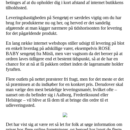
betinges af at du opholder dig i kort afstand af internet butikkens
tilholdssted.
Leveringshastigheden på Sengetøj er særdeles vigtig om du har
brug for produkterne nu og her, og herved er det sandelig
afgørende at man kigger nærmere på tidshorisonten for levering
for det pågældende produkt.
En lang række internet webshops stiller udsigt til levering på blot
en enkelt hverdag på adskillige varer, eksempelvis ROSE
BABY sengetøj fra Müsli, men vær vagtsom da det beroer på at
ordren laves tidligere end et bestemt tidspunkt, så at de har en
chance for at nå at få pakken ordnet inden de lageransatte holder
fyraften.
Flere outlets på nettet præsterer fri fragt, men for det meste er det
så præmissen at du indkøber for en konkret pris. Derudover skal
man vælge den mest betalelige leveringsmanér, hvilket ofte –
uanset om du befinder sig i Aalborg, Frederikssund eller
Helsinge – vil blive at få dem til at bringe din ordre til et
udleveringssted.
Det har vist sig at være ret så let for folk at søge information om
priser hos flere online forretninger, og herved har langt de fleste