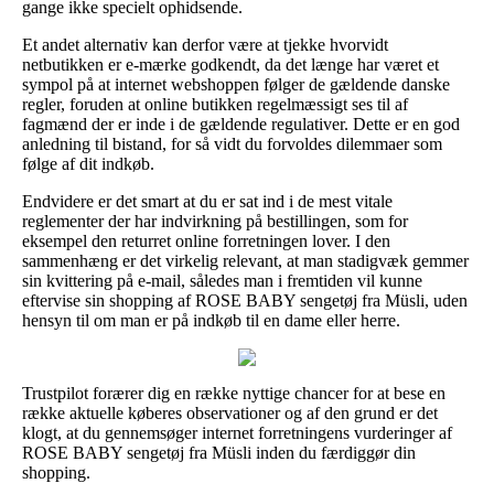
gange ikke specielt ophidsende.
Et andet alternativ kan derfor være at tjekke hvorvidt
netbutikken er e-mærke godkendt, da det længe har været et
sympol på at internet webshoppen følger de gældende danske
regler, foruden at online butikken regelmæssigt ses til af
fagmænd der er inde i de gældende regulativer. Dette er en god
anledning til bistand, for så vidt du forvoldes dilemmaer som
følge af dit indkøb.
Endvidere er det smart at du er sat ind i de mest vitale
reglementer der har indvirkning på bestillingen, som for
eksempel den returret online forretningen lover. I den
sammenhæng er det virkelig relevant, at man stadigvæk gemmer
sin kvittering på e-mail, således man i fremtiden vil kunne
eftervise sin shopping af ROSE BABY sengetøj fra Müsli, uden
hensyn til om man er på indkøb til en dame eller herre.
Trustpilot forærer dig en række nyttige chancer for at bese en
række aktuelle køberes observationer og af den grund er det
klogt, at du gennemsøger internet forretningens vurderinger af
ROSE BABY sengetøj fra Müsli inden du færdiggør din
shopping.