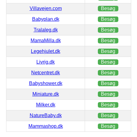
Villavejen.com
Besøg
Babyplan.dk
Besøg
Tralaleg.dk
Besøg
MamaMilla.dk
Besøg
Legehjulet.dk
Besøg
Livrig.dk
Besøg
Netcentret.dk
Besøg
Babyshower.dk
Besøg
Miniature.dk
Besøg
Milker.dk
Besøg
NatureBaby.dk
Besøg
Mammashop.dk
Besøg