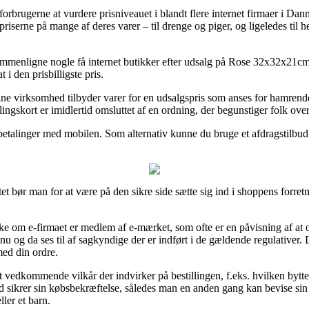
rbrugerne at vurdere prisniveauet i blandt flere internet firmaer i Danma
iserne på mange af deres varer – til drenge og piger, og ligeledes til 
 sammenligne nogle få internet butikker efter udsalg på Rose 32x32x2
t i den prisbilligste pris.
ne virksomhed tilbyder varer for en udsalgspris som anses for hamrende t
ngskort er imidlertid omsluttet af en ordning, der begunstiger folk over
er betalinger med mobilen. Som alternativ kunne du bruge et afdragstilbud
et bør man for at være på den sikre side sætte sig ind i shoppens forre
e om e-firmaet er medlem af e-mærket, som ofte er en påvisning af at 
 nu og da ses til af sagkyndige der er indført i de gældende regulativer. 
med din ordre.
est vedkommende vilkår der indvirker på bestillingen, f.eks. hvilken bytte
id sikrer sin købsbekræftelse, således man en anden gang kan bevise 
ler et barn.