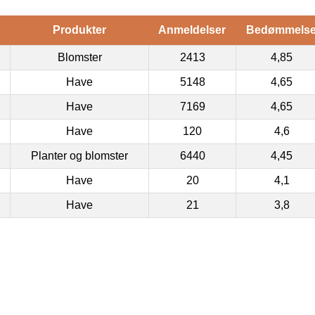
Produkter
Anmeldelser
Bedømmels
Blomster
2413
4,85
Have
5148
4,65
Have
7169
4,65
Have
120
4,6
Planter og blomster
6440
4,45
Have
20
4,1
Have
21
3,8