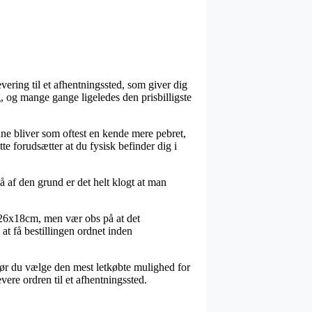
evering til et afhentningssted, som giver dig
g, og mange gange ligeledes den prisbilligste
enne bliver som oftest en kende mere pebret,
e forudsætter at du fysisk befinder dig i
 af den grund er det helt klogt at man
x26x18cm, men vær obs på at det
at få bestillingen ordnet inden
 bør du vælge den mest letkøbte mulighed for
ere ordren til et afhentningssted.