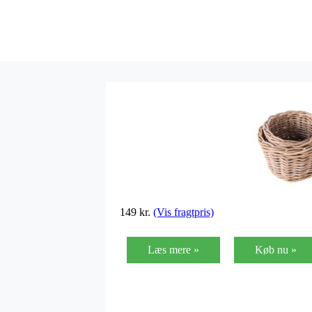
149
kr.
(Vis fragtpris)
Læs mere »
Køb nu »