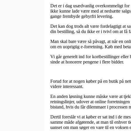
Det er i dag usædvanlig overkommeligt for fo
ikke kunne lade være med at nedsætte salgspr
gange frembyde gebyrfri levering.
Det kan dog trods alt være fordelagtigt at
din bestilling, så du ikke er i tvivl om at få fa
Man skal bare være så påvagt, at når en onli
om en uoprigtig e-forretning. Køb med betali
Vi går generelt ind for kortbestillinger ell
sinde at honorere pengene i flere bidder.
Forud for at nogen køber på en butik på nett
videre interessant.
En anden løsning kunne måske være at tjekk
retningslinjer, udover at online forretningen
bistand, hvis du får dilemmaer i processen 
Dertil foreslår vi at køber er sat ind i de m
samme måde afgørende, at man til enhver t
uanset om man søger en vare til en voksen el