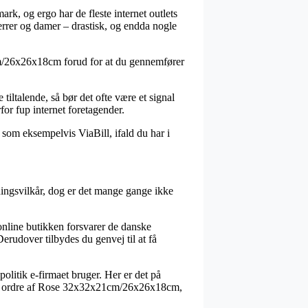
rk, og ergo har de fleste internet outlets
herrer og damer – drastisk, og endda nogle
1cm/26x26x18cm forud for at du gennemfører
iltalende, så bør det ofte være et signal
for fup internet foretagender.
 som eksempelvis ViaBill, ifald du har i
tningsvilkår, dog er det mange gange ikke
online butikken forsvarer de danske
Derudover tilbydes du genvej til at få
politik e-firmaet bruger. Her er det på
sin ordre af Rose 32x32x21cm/26x26x18cm,