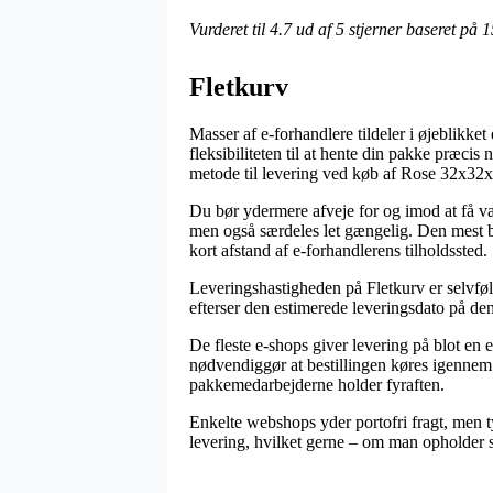
Vurderet til
4.7
ud af 5 stjerner baseret på
1
Fletkurv
Masser af e-forhandlere tildeler i øjeblikket
fleksibiliteten til at hente din pakke præci
metode til levering ved køb af Rose 32x
Du bør ydermere afveje for og imod at få var
men også særdeles let gængelig. Den mest bet
kort afstand af e-forhandlerens tilholdssted.
Leveringshastigheden på Fletkurv er selvføl
efterser den estimerede leveringsdato på d
De fleste e-shops giver levering på blot 
nødvendiggør at bestillingen køres igennem 
pakkemedarbejderne holder fyraften.
Enkelte webshops yder portofri fragt, men ty
levering, hvilket gerne – om man opholder si