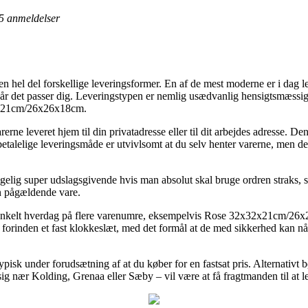
5
anmeldelser
 en hel del forskellige leveringsformer. En af de mest moderne er i dag l
s når det passer dig. Leveringstypen er nemlig usædvanlig hensigtsmæssi
32x21cm/26x26x18cm.
erne leveret hjem til din privatadresse eller til dit arbejdes adresse. D
alelige leveringsmåde er utvivlsomt at du selv henter varerne, men dett
gelig super udslagsgivende hvis man absolut skal bruge ordren straks, så
en pågældende vare.
en enkelt hverdag på flere varenumre, eksempelvis Rose 32x32x21cm/26
forinden et fast klokkeslæt, med det formål at de med sikkerhed kan nå 
pisk under forudsætning af at du køber for en fastsat pris. Alternativt
g nær Kolding, Grenaa eller Sæby – vil være at få fragtmanden til at lev