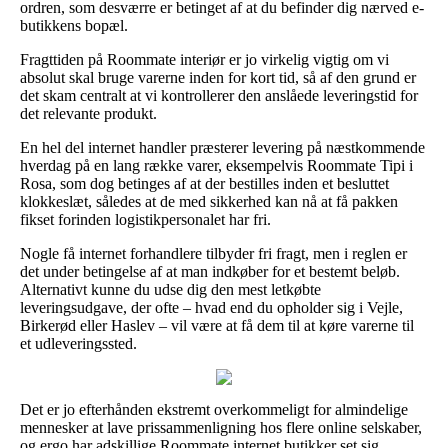
ordren, som desværre er betinget af at du befinder dig nærved e-
butikkens bopæl.
Fragttiden på Roommate interiør er jo virkelig vigtig om vi
absolut skal bruge varerne inden for kort tid, så af den grund er
det skam centralt at vi kontrollerer den anslåede leveringstid for
det relevante produkt.
En hel del internet handler præsterer levering på næstkommende
hverdag på en lang række varer, eksempelvis Roommate Tipi i
Rosa, som dog betinges af at der bestilles inden et besluttet
klokkeslæt, således at de med sikkerhed kan nå at få pakken
fikset forinden logistikpersonalet har fri.
Nogle få internet forhandlere tilbyder fri fragt, men i reglen er
det under betingelse af at man indkøber for et bestemt beløb.
Alternativt kunne du udse dig den mest letkøbte
leveringsudgave, der ofte – hvad end du opholder sig i Vejle,
Birkerød eller Haslev – vil være at få dem til at køre varerne til
et udleveringssted.
Det er jo efterhånden ekstremt overkommeligt for almindelige
mennesker at lave prissammenligning hos flere online selskaber,
og ergo har adskillige Roommate internet butikker set sig