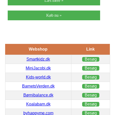
Læs mere »
Køb nu »
Webshop
Link
Smartkidz.dk
Besøg
MiniJacobi.dk
Besøg
Kids-world.dk
Besøg
BarnetsVerden.dk
Besøg
Børnibalance.dk
Besøg
Koalabarn.dk
Besøg
byhappyme.com
Besøg