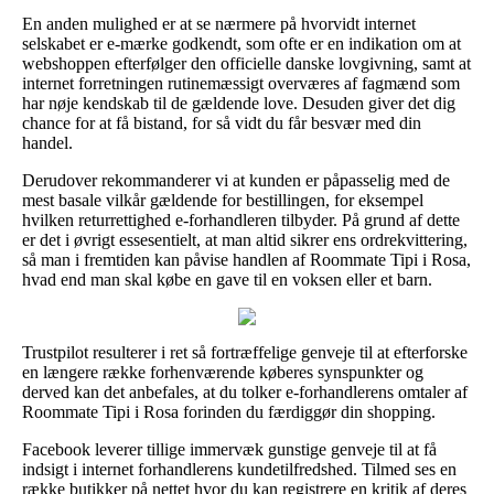
En anden mulighed er at se nærmere på hvorvidt internet
selskabet er e-mærke godkendt, som ofte er en indikation om at
webshoppen efterfølger den officielle danske lovgivning, samt at
internet forretningen rutinemæssigt overværes af fagmænd som
har nøje kendskab til de gældende love. Desuden giver det dig
chance for at få bistand, for så vidt du får besvær med din
handel.
Derudover rekommanderer vi at kunden er påpasselig med de
mest basale vilkår gældende for bestillingen, for eksempel
hvilken returrettighed e-forhandleren tilbyder. På grund af dette
er det i øvrigt essesentielt, at man altid sikrer ens ordrekvittering,
så man i fremtiden kan påvise handlen af Roommate Tipi i Rosa,
hvad end man skal købe en gave til en voksen eller et barn.
Trustpilot resulterer i ret så fortræffelige genveje til at efterforske
en længere række forhenværende køberes synspunkter og
derved kan det anbefales, at du tolker e-forhandlerens omtaler af
Roommate Tipi i Rosa forinden du færdiggør din shopping.
Facebook leverer tillige immervæk gunstige genveje til at få
indsigt i internet forhandlerens kundetilfredshed. Tilmed ses en
række butikker på nettet hvor du kan registrere en kritik af deres