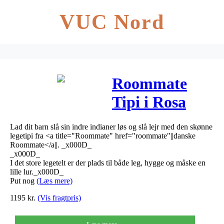
VUC Nord
Roommate
Tipi i Rosa
Lad dit barn slå sin indre indianer løs og slå lejr med den skønne
legetipi fra <a title="Roommate" href="roommate"||danske
Roommate</a||. _x000D_
_x000D_
I det store legetelt er der plads til både leg, hygge og måske en
lille lur._x000D_
Put nog
(Læs mere)
1195
kr.
(Vis fragtpris)