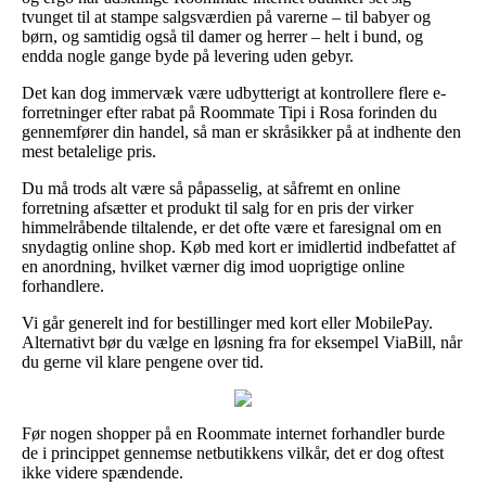
tvunget til at stampe salgsværdien på varerne – til babyer og
børn, og samtidig også til damer og herrer – helt i bund, og
endda nogle gange byde på levering uden gebyr.
Det kan dog immervæk være udbytterigt at kontrollere flere e-
forretninger efter rabat på Roommate Tipi i Rosa forinden du
gennemfører din handel, så man er skråsikker på at indhente den
mest betalelige pris.
Du må trods alt være så påpasselig, at såfremt en online
forretning afsætter et produkt til salg for en pris der virker
himmelråbende tiltalende, er det ofte være et faresignal om en
snydagtig online shop. Køb med kort er imidlertid indbefattet af
en anordning, hvilket værner dig imod uoprigtige online
forhandlere.
Vi går generelt ind for bestillinger med kort eller MobilePay.
Alternativt bør du vælge en løsning fra for eksempel ViaBill, når
du gerne vil klare pengene over tid.
Før nogen shopper på en Roommate internet forhandler burde
de i princippet gennemse netbutikkens vilkår, det er dog oftest
ikke videre spændende.