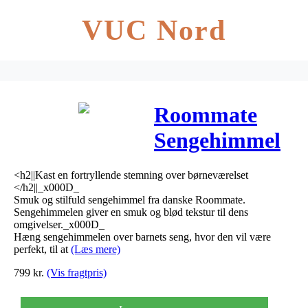
VUC Nord
Roommate
Sengehimmel
White Golden
<h2||Kast en fortryllende stemning over børneværelset
dots
</h2||_x000D_
Smuk og stilfuld sengehimmel fra danske Roommate.
Sengehimmelen giver en smuk og blød tekstur til dens
omgivelser._x000D_
Hæng sengehimmelen over barnets seng, hvor den vil være
perfekt, til at
(Læs mere)
799
kr.
(Vis fragtpris)