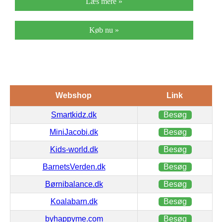
Læs mere »
Køb nu »
Webshop
Link
Smartkidz.dk
Besøg
MiniJacobi.dk
Besøg
Kids-world.dk
Besøg
BarnetsVerden.dk
Besøg
Børnibalance.dk
Besøg
Koalabarn.dk
Besøg
byhappyme.com
Besøg