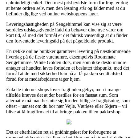
ualmindeligt enkel. Den mest prisbevidste form for fragt er dog
at hente ordren selv, men den løsning står og falder med at du
befinder dig lige ved online webshoppens lager.
Leveringshastigheden på Sengehimmel kan vise sig at være
særdeles udslagsgivende ifald du behøver dine nye varer om
kort tid, så med det formål er det faktisk væsentligt at du finder
den forventede leveringstid på det pågældende produkt.
En række online butikker garanterer levering på næstkommende
hverdag på de fleste varenumre, eksempelvis Roommate
Sengehimmel White Golden dots, men som ikke desto mindre
antager at handlen laves forinden et besluttet tidspunkt, med det
formål at de med sikkerhed kan nå at få pakken sendt afsted
forud for at medarbejderne tager hjem.
Enkelte internet shops lover fragt uden gebyr, men i mange
tilfælde kræves det at der bestilles for en fastsat sum. Som
alternativ må man beslutte sig for den billigste fragtløsning, som
oftest – uanset om du bor nær Vejle, Værløse eller Skjern – vil
blive at få fragtfirmaet til at bringe pakken til en pakkeshop.
Det er efterhånden ret så gnidningsløst for forbrugerne at
sammenholde priser fra flere e-butikker, og på grund af dette har