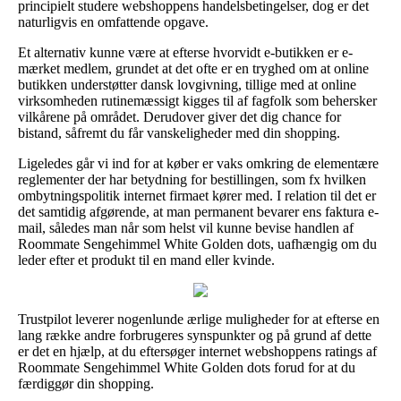
principielt studere webshoppens handelsbetingelser, dog er det
naturligvis en omfattende opgave.
Et alternativ kunne være at efterse hvorvidt e-butikken er e-
mærket medlem, grundet at det ofte er en tryghed om at online
butikken understøtter dansk lovgivning, tillige med at online
virksomheden rutinemæssigt kigges til af fagfolk som behersker
vilkårene på området. Derudover giver det dig chance for
bistand, såfremt du får vanskeligheder med din shopping.
Ligeledes går vi ind for at køber er vaks omkring de elementære
reglementer der har betydning for bestillingen, som fx hvilken
ombytningspolitik internet firmaet kører med. I relation til det er
det samtidig afgørende, at man permanent bevarer ens faktura e-
mail, således man når som helst vil kunne bevise handlen af
Roommate Sengehimmel White Golden dots, uafhængig om du
leder efter et produkt til en mand eller kvinde.
Trustpilot leverer nogenlunde ærlige muligheder for at efterse en
lang række andre forbrugeres synspunkter og på grund af dette
er det en hjælp, at du eftersøger internet webshoppens ratings af
Roommate Sengehimmel White Golden dots forud for at du
færdiggør din shopping.