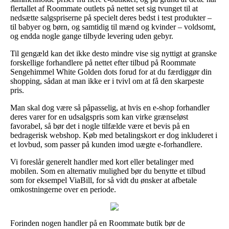
flertallet af Roommate outlets på nettet set sig tvunget til at
nedsætte salgspriserne på specielt deres bedst i test produkter –
til babyer og børn, og samtidig til mænd og kvinder – voldsomt,
og endda nogle gange tilbyde levering uden gebyr.
Til gengæld kan det ikke desto mindre vise sig nyttigt at granske
forskellige forhandlere på nettet efter tilbud på Roommate
Sengehimmel White Golden dots forud for at du færdiggør din
shopping, sådan at man ikke er i tvivl om at få den skarpeste
pris.
Man skal dog være så påpasselig, at hvis en e-shop forhandler
deres varer for en udsalgspris som kan virke grænseløst
favorabel, så bør det i nogle tilfælde være et bevis på en
bedragerisk webshop. Køb med betalingskort er dog inkluderet i
et lovbud, som passer på kunden imod uægte e-forhandlere.
Vi foreslår generelt handler med kort eller betalinger med
mobilen. Som en alternativ mulighed bør du benytte et tilbud
som for eksempel ViaBill, for så vidt du ønsker at afbetale
omkostningerne over en periode.
Forinden nogen handler på en Roommate butik bør de