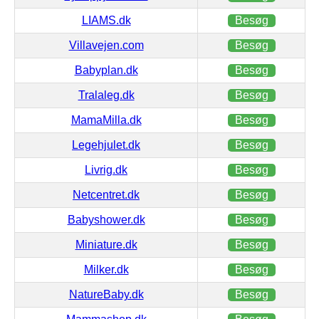
LIAMS.dk
Besøg
Villavejen.com
Besøg
Babyplan.dk
Besøg
Tralaleg.dk
Besøg
MamaMilla.dk
Besøg
Legehjulet.dk
Besøg
Livrig.dk
Besøg
Netcentret.dk
Besøg
Babyshower.dk
Besøg
Miniature.dk
Besøg
Milker.dk
Besøg
NatureBaby.dk
Besøg