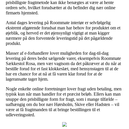
prisbilligste fragtmetode kan ikke benægtes at være at hente
ordren selv, hvilket forudsætter at du befinder dig nær online
firmaets hjemsted.
Antal dages levering på Roommate interiør er selvfølgelig
ekstremt afgørende forudsat man har behov for produktet om et
øjeblik, og herved er det øjensynligt vigtigt at man kigger
nærmere på den forventede leveringstid på det pågældende
produkt.
Masser af e-forhandlere lover muligheden for dag-til-dag
levering på deres bedst sælgende varer, eksempelvis Roommate
Sækkestol Rosa, men vær vagtsom da det påkræver at du når at
bestille forud for et fast klokkeslæt, med hensynstagen til at de
har en chance for at nå at få varen klar forud for at de
lageransatte tager hjem.
Nogle enkelte online forretninger lover fragt uden betaling, men
typisk kun når man handler for et præcist beløb. Ellers kan man
snuppe den prisbilligste form for fragt, som i mange tilfælde –
uafhængig om du bor nær Hørsholm, Skive eller Hadsten – vil
være at få fragtmanden til at bringe bestillingen til et
udleveringssted.