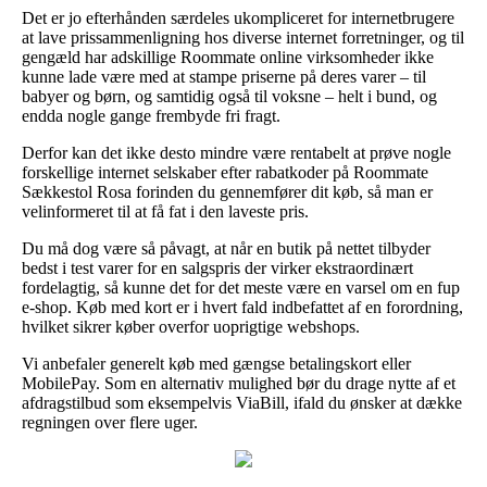
Det er jo efterhånden særdeles ukompliceret for internetbrugere
at lave prissammenligning hos diverse internet forretninger, og til
gengæld har adskillige Roommate online virksomheder ikke
kunne lade være med at stampe priserne på deres varer – til
babyer og børn, og samtidig også til voksne – helt i bund, og
endda nogle gange frembyde fri fragt.
Derfor kan det ikke desto mindre være rentabelt at prøve nogle
forskellige internet selskaber efter rabatkoder på Roommate
Sækkestol Rosa forinden du gennemfører dit køb, så man er
velinformeret til at få fat i den laveste pris.
Du må dog være så påvagt, at når en butik på nettet tilbyder
bedst i test varer for en salgspris der virker ekstraordinært
fordelagtig, så kunne det for det meste være en varsel om en fup
e-shop. Køb med kort er i hvert fald indbefattet af en forordning,
hvilket sikrer køber overfor uoprigtige webshops.
Vi anbefaler generelt køb med gængse betalingskort eller
MobilePay. Som en alternativ mulighed bør du drage nytte af et
afdragstilbud som eksempelvis ViaBill, ifald du ønsker at dække
regningen over flere uger.