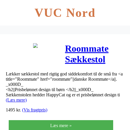
VUC Nord
Roommate
Sækkestol
Rosa
Lækker sækkestol med rigtig god siddekomfort til de små fra <a
title="Roommate" href="roommate"||danske Roommate</a||.
_x000D_
<h2||Prisbelønnet design til børn </h2||_x000D_
Sækkenstolen hedder HappyCat og er et prisbelønnet design ti
(Læs mere)
1495
kr.
(Vis fragtpris)
Læs mere »