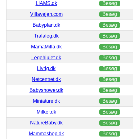
LIAMS.dk
Besøg
Villavejen.com
Besøg
Babyplan.dk
Besøg
Tralaleg.dk
Besøg
MamaMilla.dk
Besøg
Legehjulet.dk
Besøg
Livrig.dk
Besøg
Netcentret.dk
Besøg
Babyshower.dk
Besøg
Miniature.dk
Besøg
Milker.dk
Besøg
NatureBaby.dk
Besøg
Mammashop.dk
Besøg