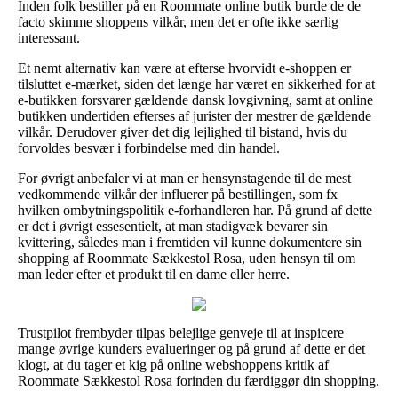
Inden folk bestiller på en Roommate online butik burde de de
facto skimme shoppens vilkår, men det er ofte ikke særlig
interessant.
Et nemt alternativ kan være at efterse hvorvidt e-shoppen er
tilsluttet e-mærket, siden det længe har været en sikkerhed for at
e-butikken forsvarer gældende dansk lovgivning, samt at online
butikken undertiden efterses af jurister der mestrer de gældende
vilkår. Derudover giver det dig lejlighed til bistand, hvis du
forvoldes besvær i forbindelse med din handel.
For øvrigt anbefaler vi at man er hensynstagende til de mest
vedkommende vilkår der influerer på bestillingen, som fx
hvilken ombytningspolitik e-forhandleren har. På grund af dette
er det i øvrigt essesentielt, at man stadigvæk bevarer sin
kvittering, således man i fremtiden vil kunne dokumentere sin
shopping af Roommate Sækkestol Rosa, uden hensyn til om
man leder efter et produkt til en dame eller herre.
Trustpilot frembyder tilpas belejlige genveje til at inspicere
mange øvrige kunders evalueringer og på grund af dette er det
klogt, at du tager et kig på online webshoppens kritik af
Roommate Sækkestol Rosa forinden du færdiggør din shopping.