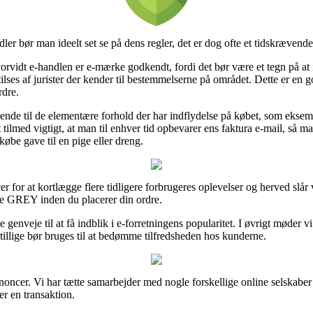
er bør man ideelt set se på dens regler, det er dog ofte et tidskrævende
orvidt e-handlen er e-mærke godkendt, fordi det bør være et tegn på at in
tilses af jurister der kender til bestemmelserne på området. Dette er en 
rdre.
gende til de elementære forhold der har indflydelse på købet, som eksemp
 tilmed vigtigt, at man til enhver tid opbevarer ens faktura e-mail, så 
e gave til en pige eller dreng.
 for at kortlægge flere tidligere forbrugeres oplevelser og herved slår v
 GREY inden du placerer din ordre.
genveje til at få indblik i e-forretningens popularitet. I øvrigt møder v
tillige bør bruges til at bedømme tilfredsheden hos kunderne.
noncer. Vi har tætte samarbejder med nogle forskellige online selskaber i
er en transaktion.