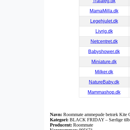
Tralaleg.dk
MamaMilla.dk
Legehjulet.dk
Livrig.dk
Netcentret.dk
Babyshower.dk
Miniature.dk
Milker.dk
NatureBaby.dk
Mammashop.dk
Navn:
Roommate ammepude betræk Kite
Kategori:
BLACK FRIDAY – Særlige tilb
Producent:
Roommate