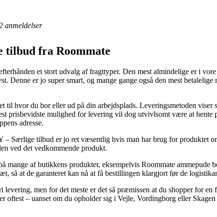
2
anmeldelser
tilbud fra Roommate
terhånden et stort udvalg af fragttyper. Den mest almindelige er i vore
 lyst. Denne er jo super smart, og mange gange også den mest betalelig
ret til hvor du bor eller ud på din arbejdsplads. Leveringsmetoden viser
 prisbevidste mulighed for levering vil dog utvivlsomt være at hente p
oppens adresse.
lige tilbud er jo ret væsentlig hvis man har brug for produktet om ko
iden ved det vedkommende produkt.
agt på mange af butikkens produkter, eksempelvis Roommate ammepude 
 så at de garanteret kan nå at få bestillingen klargjort før de logistikans
i levering, men for det meste er det så præmissen at du shopper for en 
er oftest – uanset om du opholder sig i Vejle, Vordingborg eller Skagen –