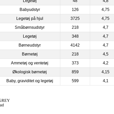
Legetøj
48
4,8
Babyudstyr
126
4,75
Legetøj på hjul
3725
4,75
Småbørnsudstyr
218
4,7
Legetøj
348
4,7
Børneudstyr
4142
4,7
Børnetøj
218
4,5
Ammetøj og ventetøj
373
4,2
Økologisk børnetøj
859
4,15
Baby, graviditet og legetøj
599
4,1
 GREY
ud