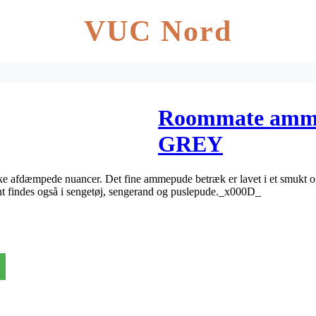
VUC Nord
Roommate amme
GREY
fdæmpede nuancer. Det fine ammepude betræk er lavet i et smukt og 
int findes også i sengetøj, sengerand og puslepude._x000D_