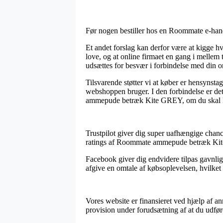
Før nogen bestiller hos en Roommate e-handl
Et andet forslag kan derfor være at kigge hv
love, og at online firmaet en gang i mellem 
udsættes for besvær i forbindelse med din o
Tilsvarende støtter vi at køber er hensynsta
webshoppen bruger. I den forbindelse er det
ammepude betræk Kite GREY, om du skal køb
Trustpilot giver dig super uafhængige chancer
ratings af Roommate ammepude betræk Kite
Facebook giver dig endvidere tilpas gavnlige 
afgive en omtale af købsoplevelsen, hvilket 
Vores website er finansieret ved hjælp af an
provision under forudsætning af at du udfør