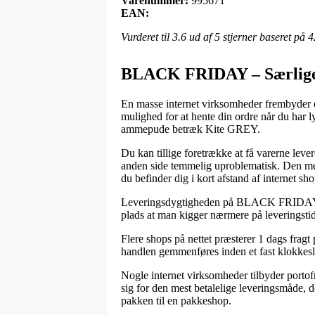
Varenummer:
995671
EAN:
Vurderet til
3.6
ud af 5 stjerner baseret på
4
BLACK FRIDAY – Særlige 
En masse internet virksomheder frembyder ef
mulighed for at hente din ordre når du har
ammepude betræk Kite GREY.
Du kan tillige foretrække at få varerne leve
anden side temmelig uproblematisk. Den mest
du befinder dig i kort afstand af internet sh
Leveringsdygtigheden på BLACK FRIDAY – Sær
plads at man kigger nærmere på leveringst
Flere shops på nettet præsterer 1 dags fr
handlen gemmenføres inden et fast klokkeslæt,
Nogle internet virksomheder tilbyder portofr
sig for den mest betalelige leveringsmåde, d
pakken til en pakkeshop.