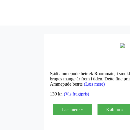
Sødt ammepude betræk Roommate, i smukke a
bruges mange år frem i tiden. Dette fine pr
Ammepude betræ
(Læs mere)
139
kr.
(Vis fragtpris)
Læs mere »
Køb nu »