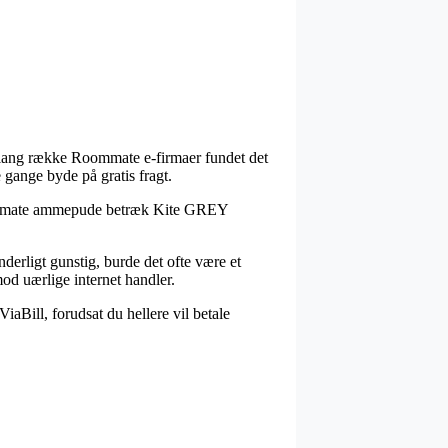
en lang række Roommate e-firmaer fundet det
 gange byde på gratis fragt.
 Roommate ammepude betræk Kite GREY
derligt gunstig, burde det ofte være et
od uærlige internet handler.
iaBill, forudsat du hellere vil betale