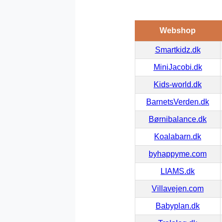
Webshop
Smartkidz.dk
MiniJacobi.dk
Kids-world.dk
BarnetsVerden.dk
Børnibalance.dk
Koalabarn.dk
byhappyme.com
LIAMS.dk
Villavejen.com
Babyplan.dk