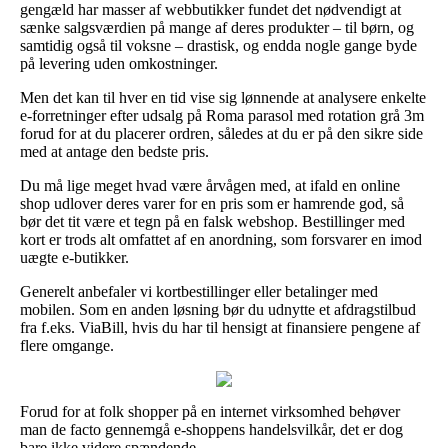
gengæld har masser af webbutikker fundet det nødvendigt at
sænke salgsværdien på mange af deres produkter – til børn, og
samtidig også til voksne – drastisk, og endda nogle gange byde
på levering uden omkostninger.
Men det kan til hver en tid vise sig lønnende at analysere enkelte
e-forretninger efter udsalg på Roma parasol med rotation grå 3m
forud for at du placerer ordren, således at du er på den sikre side
med at antage den bedste pris.
Du må lige meget hvad være årvågen med, at ifald en online
shop udlover deres varer for en pris som er hamrende god, så
bør det tit være et tegn på en falsk webshop. Bestillinger med
kort er trods alt omfattet af en anordning, som forsvarer en imod
uægte e-butikker.
Generelt anbefaler vi kortbestillinger eller betalinger med
mobilen. Som en anden løsning bør du udnytte et afdragstilbud
fra f.eks. ViaBill, hvis du har til hensigt at finansiere pengene af
flere omgange.
Forud for at folk shopper på en internet virksomhed behøver
man de facto gennemgå e-shoppens handelsvilkår, det er dog
bare ikke videre spændende.