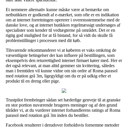
Et nemmere alternativ kunne måske være at bemærke om
netbutikken er godkendt af e-mærket, som ofte er en indikation
om at internet forretningen opererer i overensstemmelse med de
danske love, og at internet butikken regelmæssigt undersøges af
specialister som kender til vedtægterne på området. Det er en
rigtig god mulighed for at få bistand, for så vidt du skulle få
problemstillinger i processen med dit køb.
Tilsvarende rekommanderer vi at køberen er vaks omkring de
væsentligste betingelser der kan influere på bestillingen, som
eksempelvis den returrettighed internet firmaet kører med. Her er
det også relevant, at man altid gemmer sin kvittering, således
man i fremtiden vil kunne vidne om sin ordre af Roma parasol
med rotation grå 3m, ligegyldigt om du er på udkig efter et
produkt til en dreng eller pige.
Trustpilot frembringer sådan set hæderlige genveje til at granske
en stor portion nuværende brugeres meninger og af den grund
tilråder vi, at du vurderer internet forhandlerens ratings af Roma
parasol med rotation grå 3m inden du bestiller.
Facebook resulterer i derudover forholdsvis fornemme metoder