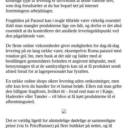
kostelige type af levering er utvivlsomt at hente varerne selv,
som dog forudsætter at du har bopæl tæt på internet
forretningens arbejdslager.
Fragttiden på Parasol kan i nogle tilfælde være virkelig essentiel
ifald man mangler produkterne lige om lidt, og derfor er det altså
essentielt at du kontrollerer det anslåede leveringstidspunkt ved
den pågældende vare.
De fleste online virksomheder giver muligheden for dag-til-dag
levering på en lang række varer, eksempelvis Roma parasol med
rotation grå 3m, men husk at det står og falder med at
bestillingen gennemføres forinden et angivent tidspunkt, med
hensynstagen til at de sandsynligvis kan nå at få produktet sendt
afsted forud for at lagerpersonalet har fyraften.
En række online shops sikrer levering uden omkostninger, men
ofte kun hvis du handler for et fastsat beløb. Ellers må man gribe
den billigste fragtform, hvilket tit – hvad end man er i Køge,
Haderslev eller Tønder – vil blive at få kørt produkterne til et
afhentningssted.
Det er vældig ligetil for almindelige dødelige at sammenligne
priser (via fx PriceRunner) på flere butikker på nettet, og til