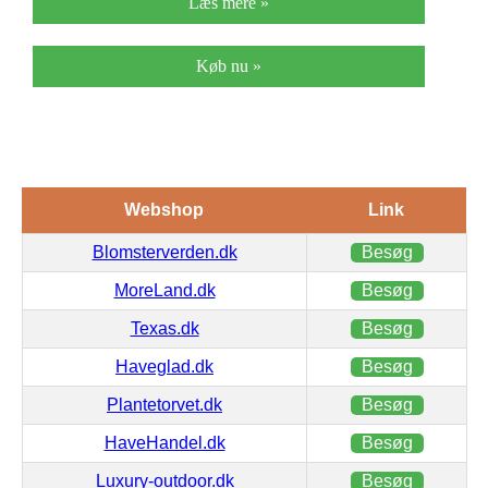
Læs mere »
Køb nu »
Webshop
Link
Blomsterverden.dk
Besøg
MoreLand.dk
Besøg
Texas.dk
Besøg
Haveglad.dk
Besøg
Plantetorvet.dk
Besøg
HaveHandel.dk
Besøg
Luxury-outdoor.dk
Besøg