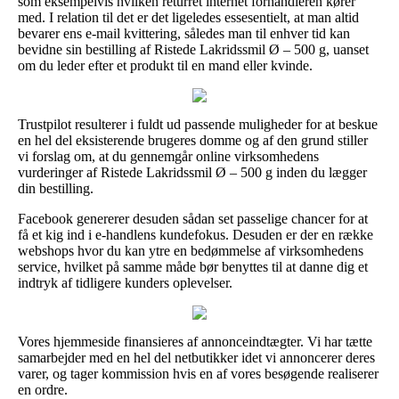
som eksempelvis hvilken returret internet forhandleren kører
med. I relation til det er det ligeledes essesentielt, at man altid
bevarer ens e-mail kvittering, således man til enhver tid kan
bevidne sin bestilling af Ristede Lakridssmil Ø – 500 g, uanset
om du leder efter et produkt til en mand eller kvinde.
Trustpilot resulterer i fuldt ud passende muligheder for at beskue
en hel del eksisterende brugeres domme og af den grund stiller
vi forslag om, at du gennemgår online virksomhedens
vurderinger af Ristede Lakridssmil Ø – 500 g inden du lægger
din bestilling.
Facebook genererer desuden sådan set passelige chancer for at
få et kig ind i e-handlens kundefokus. Desuden er der en række
webshops hvor du kan ytre en bedømmelse af virksomhedens
service, hvilket på samme måde bør benyttes til at danne dig et
indtryk af tidligere kunders oplevelser.
Vores hjemmeside finansieres af annonceindtægter. Vi har tætte
samarbejder med en hel del netbutikker idet vi annoncerer deres
varer, og tager kommission hvis en af vores besøgende realiserer
en ordre.