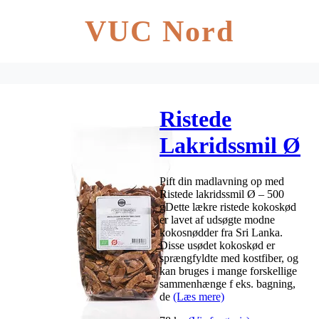
VUC Nord
Ristede
Lakridssmil Ø
– 500 g
Pift din madlavning op med
Ristede lakridssmil Ø – 500
gDette lækre ristede kokoskød
er lavet af udsøgte modne
kokosnødder fra Sri Lanka.
Disse usødet kokoskød er
sprængfyldte med kostfiber, og
kan bruges i mange forskellige
sammenhænge f eks. bagning,
de
(Læs mere)