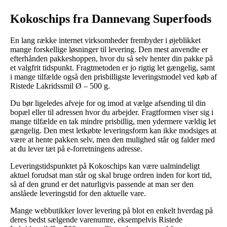
Kokoschips fra Dannevang Superfoods
En lang række internet virksomheder frembyder i øjeblikket
mange forskellige løsninger til levering. Den mest anvendte er
efterhånden pakkeshoppen, hvor du så selv henter din pakke på
et valgfrit tidspunkt. Fragtmetoden er jo rigtig let gængelig, samt
i mange tilfælde også den prisbilligste leveringsmodel ved køb af
Ristede Lakridssmil Ø – 500 g.
Du bør ligeledes afveje for og imod at vælge afsending til din
bopæl eller til adressen hvor du arbejder. Fragtformen viser sig i
mange tilfælde en tak mindre prisbillig, men ydermere vældig let
gængelig. Den mest letkøbte leveringsform kan ikke modsiges at
være at hente pakken selv, men den mulighed står og falder med
at du lever tæt på e-forretningens adresse.
Leveringstidspunktet på Kokoschips kan være ualmindeligt
aktuel forudsat man står og skal bruge ordren inden for kort tid,
så af den grund er det naturligvis passende at man ser den
anslåede leveringstid for den aktuelle vare.
Mange webbutikker lover levering på blot en enkelt hverdag på
deres bedst sælgende varenumre, eksempelvis Ristede