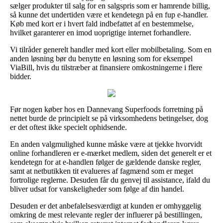
sælger produkter til salg for en salgspris som er hamrende billig,
så kunne det undertiden være et kendetegn på en fup e-handler.
Køb med kort er i hvert fald indbefattet af en bestemmelse,
hvilket garanterer en imod uoprigtige internet forhandlere.
Vi tilråder generelt handler med kort eller mobilbetaling. Som en
anden løsning bør du benytte en løsning som for eksempel
ViaBill, hvis du tilstræber at finansiere omkostningerne i flere
bidder.
Før nogen køber hos en Dannevang Superfoods forretning på
nettet burde de principielt se på virksomhedens betingelser, dog
er det oftest ikke specielt ophidsende.
En anden valgmulighed kunne måske være at tjekke hvorvidt
online forhandleren er e-mærket medlem, siden det generelt er et
kendetegn for at e-handlen følger de gældende danske regler,
samt at netbutikken tit evalueres af fagmænd som er meget
fortrolige reglerne. Desuden får du genvej til assistance, ifald du
bliver udsat for vanskeligheder som følge af din handel.
Desuden er det anbefalelsesværdigt at kunden er omhyggelig
omkring de mest relevante regler der influerer på bestillingen,