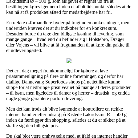
Lakridssmil Ø – 500 g, som alligevel er regnet ud fra at
bestillingen køres igennem inden et aftalt tidspunkt, således at de
kan nå at få produktet afsted før medarbejderne har fri.
En række e-forhandlere byder på fragt uden omkostninger, men
undertiden kræves det at du indkøber for en konkret sum.
Desuden burde du tage den billigste løsning til levering, som
mange gange – hvad end du befinder sig i Holstebro, Dragør
eller Vojens – vil blive at få fragtmanden til at køre din pakke til
et udleveringssted.
Det er i dag meget fremkommeligt for købere at lave
prissammenligning på flere online forretninger, og derfor har
utallige Dannevang Superfoods shops på nettet ikke kunne
slippe for at nedbringe prisniveauet på mange af deres produkter
– til børn, men ligeledes til damer og herrer – drastisk, og endda
nogle gange garantere portofri levering.
Men det kan trods alt blive lønnende at kontrollere en række
internet handler efter udsalg på Ristede Lakridssmil Ø – 500 g
inden du færdiggør din shopping, således at du er sikker på at
skaffe sig den billigste pris.
Du skal blot være omhyggelig med, at ifald en internet handler