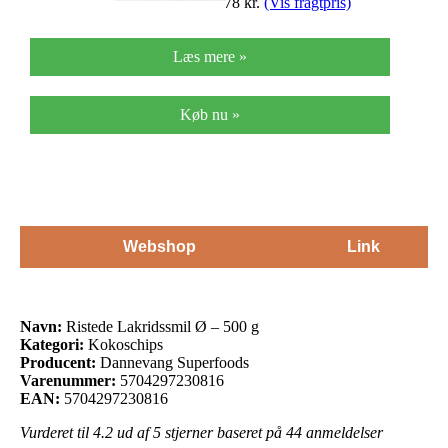
78
kr.
(Vis fragtpris)
Læs mere »
Køb nu »
Webshop
Link
Navn:
Ristede Lakridssmil Ø – 500 g
Kategori:
Kokoschips
Producent:
Dannevang Superfoods
Varenummer:
5704297230816
EAN:
5704297230816
Vurderet til
4.2
ud af 5 stjerner baseret på
44
anmeldelser