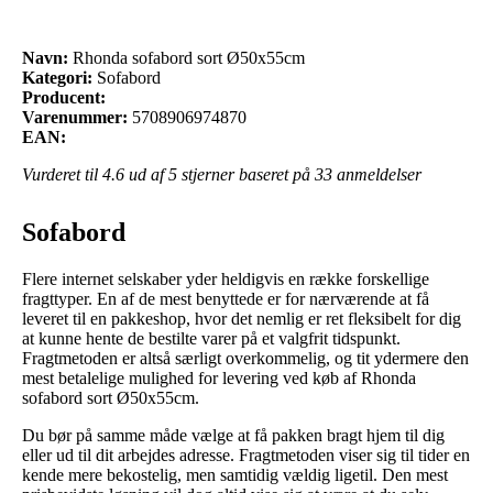
Navn:
Rhonda sofabord sort Ø50x55cm
Kategori:
Sofabord
Producent:
Varenummer:
5708906974870
EAN:
Vurderet til
4.6
ud af 5 stjerner baseret på
33
anmeldelser
Sofabord
Flere internet selskaber yder heldigvis en række forskellige
fragttyper. En af de mest benyttede er for nærværende at få
leveret til en pakkeshop, hvor det nemlig er ret fleksibelt for dig
at kunne hente de bestilte varer på et valgfrit tidspunkt.
Fragtmetoden er altså særligt overkommelig, og tit ydermere den
mest betalelige mulighed for levering ved køb af Rhonda
sofabord sort Ø50x55cm.
Du bør på samme måde vælge at få pakken bragt hjem til dig
eller ud til dit arbejdes adresse. Fragtmetoden viser sig til tider en
kende mere bekostelig, men samtidig vældig ligetil. Den mest