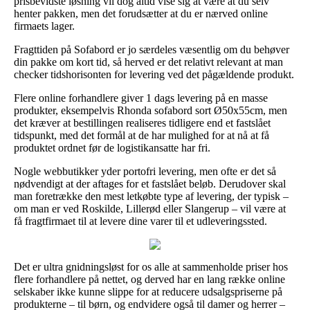
prisbevidste løsning vil dog altid vise sig at være at du selv
henter pakken, men det forudsætter at du er nærved online
firmaets lager.
Fragttiden på Sofabord er jo særdeles væsentlig om du behøver
din pakke om kort tid, så herved er det relativt relevant at man
checker tidshorisonten for levering ved det pågældende produkt.
Flere online forhandlere giver 1 dags levering på en masse
produkter, eksempelvis Rhonda sofabord sort Ø50x55cm, men
det kræver at bestillingen realiseres tidligere end et fastslået
tidspunkt, med det formål at de har mulighed for at nå at få
produktet ordnet før de logistikansatte har fri.
Nogle webbutikker yder portofri levering, men ofte er det så
nødvendigt at der aftages for et fastslået beløb. Derudover skal
man foretrække den mest letkøbte type af levering, der typisk –
om man er ved Roskilde, Lillerød eller Slangerup – vil være at
få fragtfirmaet til at levere dine varer til et udleveringssted.
Det er ultra gnidningsløst for os alle at sammenholde priser hos
flere forhandlere på nettet, og derved har en lang række online
selskaber ikke kunne slippe for at reducere udsalgspriserne på
produkterne – til børn, og endvidere også til damer og herrer –