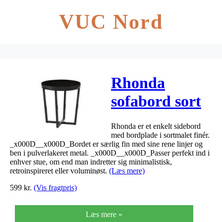
VUC Nord
Rhonda
sofabord sort
Ø50x55cm
Rhonda er et enkelt sidebord
med bordplade i sortmalet finér.
_x000D__x000D_Bordet er særlig fin med sine rene linjer og
ben i pulverlakeret metal. _x000D__x000D_Passer perfekt ind i
enhver stue, om end man indretter sig minimalistisk,
retroinspireret eller voluminøst.
(Læs mere)
599
kr.
(Vis fragtpris)
Læs mere »