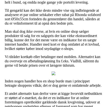
helt i bund, og endda nogle gange yde portofri levering.
Til gengæld kan det ikke desto mindre vise sig indbringende at
analysere et par online selskaber efter rabat på Rhonda sofabord
sort Ø50x55cm forinden du gennemfører din handel, således at
du er velinformeret til at opnå den bedste pris.
Man skal dog ikke overse, at hvis en online shop sælger
produkter til salg for en salgspris der kan virke ekstraordinært
billig, kunne det for det meste være en indikator for en uægte
internet handler. Handler med kort er dog omfattet af et lovbud,
hvilket støtter køber imod snydagtige e-shops.
Vi tilråder kortkøb eller betalinger med mobilen. Alternativt kan
du overveje en afbetalingsløsning fra f.eks. ViaBill, såfremt du
gerne vil betale prisen over et længere tidsrum.
Inden nogen handler hos en shop burde man i princippet
betragte shoppens vilkår, det er dog gerne et omfattende arbejde.
Et andet alternativ kan derfor være at kigge hvorvidt netbutikken
er støttet af e-mærket, da det er en indikator for at online
forretningen opretholder gældende dansk lovgivning, udover at
netshoppen undertiden efterses af fagmænd som har meget