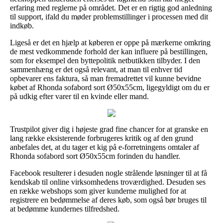
erfaring med reglerne på området. Det er en rigtig god anledning
til support, ifald du møder problemstillinger i processen med dit
indkøb.
Ligeså er det en hjælp at køberen er oppe på mærkerne omkring
de mest vedkommende forhold der kan influere på bestillingen,
som for eksempel den byttepolitik netbutikken tilbyder. I den
sammenhæng er det også relevant, at man til enhver tid
opbevarer ens faktura, så man fremadrettet vil kunne bevidne
købet af Rhonda sofabord sort Ø50x55cm, ligegyldigt om du er
på udkig efter varer til en kvinde eller mand.
Trustpilot giver dig i højeste grad fine chancer for at granske en
lang række eksisterende forbrugeres kritik og af den grund
anbefales det, at du tager et kig på e-forretningens omtaler af
Rhonda sofabord sort Ø50x55cm forinden du handler.
Facebook resulterer i desuden nogle strålende løsninger til at få
kendskab til online virksomhedens troværdighed. Desuden ses
en række webshops som giver kunderne mulighed for at
registrere en bedømmelse af deres køb, som også bør bruges til
at bedømme kundernes tilfredshed.