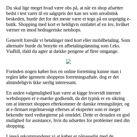
Du skal lige meget hvad være obs på, at når en shop afsætter
bedst i test varer til en salgspris der kan ses som urealistisk
beskeden, burde det for det meste være et tegn på en uoprigtig e-
butik. Shopping med kort er heldigvis omfattet af en lov, hvilket
værner en imod bedrageriske netshops.
Generelt foreslår vi betalinger med kort eller mobilbetaling. Som
alternativ burde du benytte en afbetalingsløsning som f.eks.
ViaBill, ifald du agter at dække pengene af flere omgange.
Forinden nogen køber hos en online forretning kunne man i
reglen løbe igennem shoppens forretningsaftale, dog er det
almindeligvis ikke særlig interessant.
En anden valgmulighed kan være at kigge hvorvidt internet
webshoppen er e-mærke godkendt, da det typisk er en sikring
om at internet shoppen efterkommer de danske retningslinjer, og
at e-firmaet regelmæssigt efterses af eksperter som er meget
bekendte med vedtægterne på området. Dette er desuden en god
mulighed for assistance, hvis du udsættes for problemer med din
shopping.
Ligeså rekommanderer vi at køber er påpasselig med de