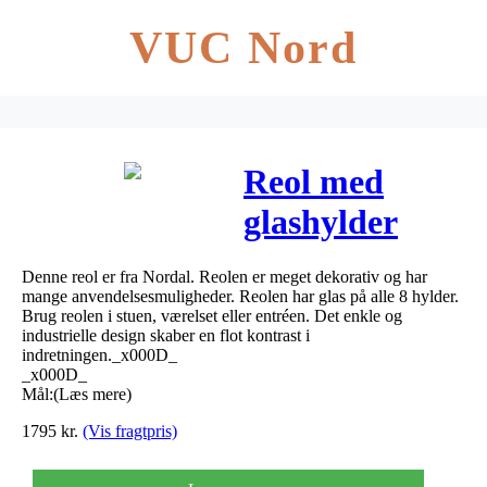
VUC Nord
Reol med
glashylder
71x46x38 cm
Denne reol er fra Nordal. Reolen er meget dekorativ og har
mange anvendelsesmuligheder. Reolen har glas på alle 8 hylder.
Brug reolen i stuen, værelset eller entréen. Det enkle og
industrielle design skaber en flot kontrast i
indretningen._x000D_
_x000D_
Mål:(Læs mere)
1795
kr.
(Vis fragtpris)