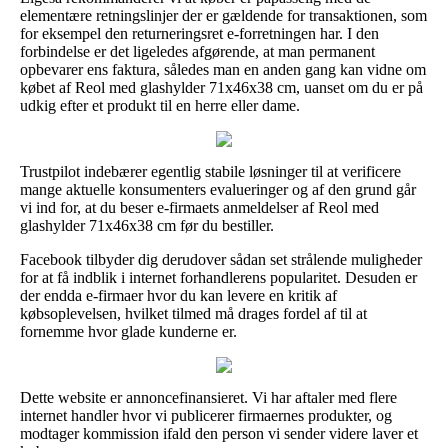
elementære retningslinjer der er gældende for transaktionen, som
for eksempel den returneringsret e-forretningen har. I den
forbindelse er det ligeledes afgørende, at man permanent
opbevarer ens faktura, således man en anden gang kan vidne om
købet af Reol med glashylder 71x46x38 cm, uanset om du er på
udkig efter et produkt til en herre eller dame.
Trustpilot indebærer egentlig stabile løsninger til at verificere
mange aktuelle konsumenters evalueringer og af den grund går
vi ind for, at du beser e-firmaets anmeldelser af Reol med
glashylder 71x46x38 cm før du bestiller.
Facebook tilbyder dig derudover sådan set strålende muligheder
for at få indblik i internet forhandlerens popularitet. Desuden er
der endda e-firmaer hvor du kan levere en kritik af
købsoplevelsen, hvilket tilmed må drages fordel af til at
fornemme hvor glade kunderne er.
Dette website er annoncefinansieret. Vi har aftaler med flere
internet handler hvor vi publicerer firmaernes produkter, og
modtager kommission ifald den person vi sender videre laver et