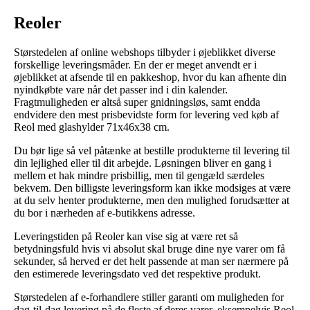
Reoler
Størstedelen af online webshops tilbyder i øjeblikket diverse
forskellige leveringsmåder. En der er meget anvendt er i
øjeblikket at afsende til en pakkeshop, hvor du kan afhente din
nyindkøbte vare når det passer ind i din kalender.
Fragtmuligheden er altså super gnidningsløs, samt endda
endvidere den mest prisbevidste form for levering ved køb af
Reol med glashylder 71x46x38 cm.
Du bør lige så vel påtænke at bestille produkterne til levering til
din lejlighed eller til dit arbejde. Løsningen bliver en gang i
mellem et hak mindre prisbillig, men til gengæld særdeles
bekvem. Den billigste leveringsform kan ikke modsiges at være
at du selv henter produkterne, men den mulighed forudsætter at
du bor i nærheden af e-butikkens adresse.
Leveringstiden på Reoler kan vise sig at være ret så
betydningsfuld hvis vi absolut skal bruge dine nye varer om få
sekunder, så herved er det helt passende at man ser nærmere på
den estimerede leveringsdato ved det respektive produkt.
Størstedelen af e-forhandlere stiller garanti om muligheden for
dag-til-dag levering på de fleste af deres varer, eksempelvis Reol