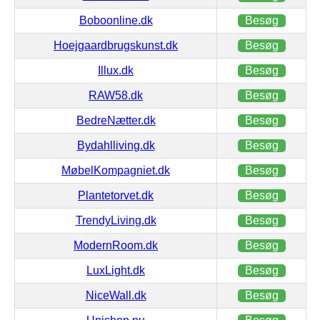
Boboonline.dk
Besøg
Hoejgaardbrugskunst.dk
Besøg
Illux.dk
Besøg
RAW58.dk
Besøg
BedreNætter.dk
Besøg
Bydahlliving.dk
Besøg
MøbelKompagniet.dk
Besøg
Plantetorvet.dk
Besøg
TrendyLiving.dk
Besøg
ModernRoom.dk
Besøg
LuxLight.dk
Besøg
NiceWall.dk
Besøg