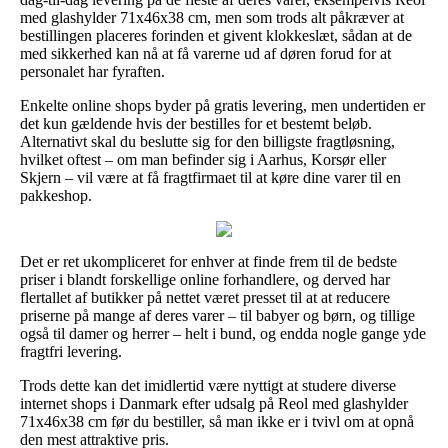
med glashylder 71x46x38 cm, men som trods alt påkræver at
bestillingen placeres forinden et givent klokkeslæt, sådan at de
med sikkerhed kan nå at få varerne ud af døren forud for at
personalet har fyraften.
Enkelte online shops byder på gratis levering, men undertiden er
det kun gældende hvis der bestilles for et bestemt beløb.
Alternativt skal du beslutte sig for den billigste fragtløsning,
hvilket oftest – om man befinder sig i Aarhus, Korsør eller
Skjern – vil være at få fragtfirmaet til at køre dine varer til en
pakkeshop.
Det er ret ukompliceret for enhver at finde frem til de bedste
priser i blandt forskellige online forhandlere, og derved har
flertallet af butikker på nettet været presset til at at reducere
priserne på mange af deres varer – til babyer og børn, og tillige
også til damer og herrer – helt i bund, og endda nogle gange yde
fragtfri levering.
Trods dette kan det imidlertid være nyttigt at studere diverse
internet shops i Danmark efter udsalg på Reol med glashylder
71x46x38 cm før du bestiller, så man ikke er i tvivl om at opnå
den mest attraktive pris.