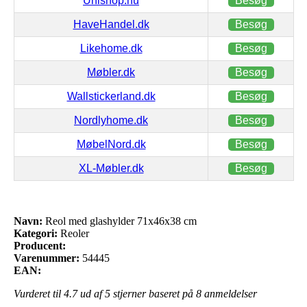
Unishop.nu
Besøg
HaveHandel.dk
Besøg
Likehome.dk
Besøg
Møbler.dk
Besøg
Wallstickerland.dk
Besøg
Nordlyhome.dk
Besøg
MøbelNord.dk
Besøg
XL-Møbler.dk
Besøg
Navn:
Reol med glashylder 71x46x38 cm
Kategori:
Reoler
Producent:
Varenummer:
54445
EAN:
Vurderet til
4.7
ud af 5 stjerner baseret på
8
anmeldelser