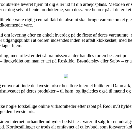
produkterne leveret hjem til dig eller ud til din arbejdsplads. Metoden e
ér er dog selv at hente produkterne, som desværre beroer på at du er tæt
lfælde være rigtig central ifald du absolut skal bruge varerne om et øjebl
vedkommende vare.
nti om levering efter en enkelt hverdag på de fleste af deres varenumre,
udgangspunkt i at ordren indsendes inden et aftalt klokkeslæt, med hen
e tager hjem.
ling, men oftest er det så præmissen at der handles for en bestemt pris. 
 – ligegyldigt om man er tæt på Roskilde, Brønderslev eller Sæby – er at f
 enhver at finde de laveste priser hos flere internet butikker i Danmark, 
isniveauet på deres produkter – til børn, og ligeledes også til mænd og
kke nogle forskellige online virksomheder efter rabat på Reol m/3 hyl
age den laveste pris.
n internet forhandler udbyder bedst i test varer til salg for en udsalgsp
d. Kortbestillinger er trods alt omfavnet af et lovbud, som forsvarer kø