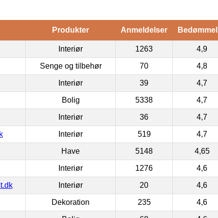
Produkter
Anmeldelser
Bedømmel
Interiør
1263
4,9
Senge og tilbehør
70
4,8
Interiør
39
4,7
Bolig
5338
4,7
Interiør
36
4,7
k
Interiør
519
4,7
Have
5148
4,65
Interiør
1276
4,6
t.dk
Interiør
20
4,6
Dekoration
235
4,6