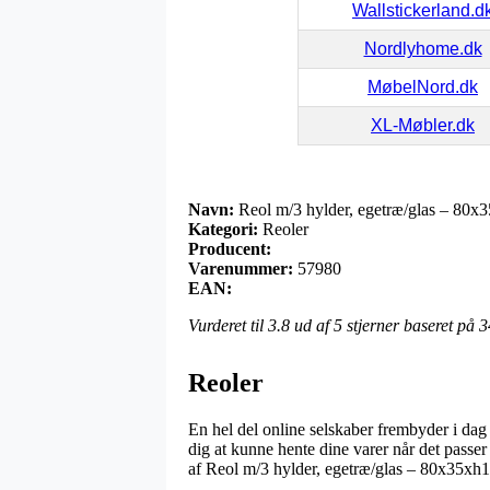
Wallstickerland.d
Nordlyhome.dk
MøbelNord.dk
XL-Møbler.dk
Navn:
Reol m/3 hylder, egetræ/glas – 80x
Kategori:
Reoler
Producent:
Varenummer:
57980
EAN:
Vurderet til
3.8
ud af 5 stjerner baseret på
3
Reoler
En hel del online selskaber frembyder i dag d
dig at kunne hente dine varer når det passe
af Reol m/3 hylder, egetræ/glas – 80x35xh