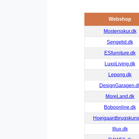
Webshop
Mostersskur.dk
Sengetid.dk
ESfurniture.dk
LuxoLiving.dk
Lepong.dk
DesignGaragen.d
MoreLand.dk
Boboonline.dk
Hoejgaardbrugskuns
Illux.dk