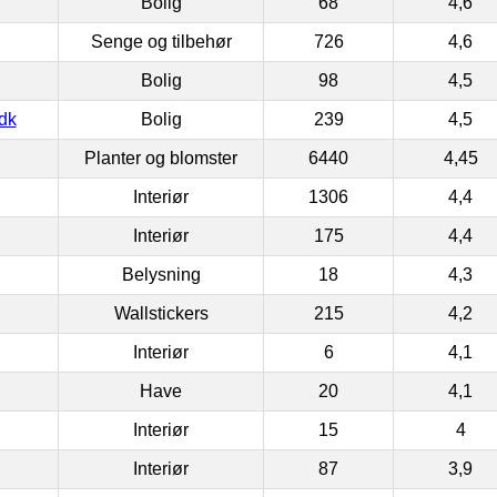
Bolig
68
4,6
Senge og tilbehør
726
4,6
Bolig
98
4,5
dk
Bolig
239
4,5
Planter og blomster
6440
4,45
Interiør
1306
4,4
Interiør
175
4,4
Belysning
18
4,3
Wallstickers
215
4,2
Interiør
6
4,1
Have
20
4,1
Interiør
15
4
Interiør
87
3,9