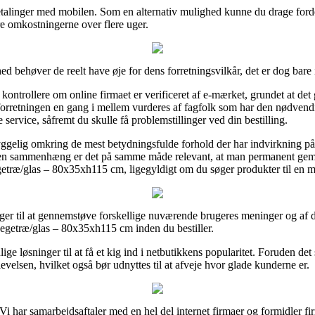
betalinger med mobilen. Som en alternativ mulighed kunne du drage ford
øre omkostningerne over flere uger.
d behøver de reelt have øje for dens forretningsvilkår, det er dog bare i
ontrollere om online firmaet er verificeret af e-mærket, grundet at det 
e forretningen en gang i mellem vurderes af fagfolk som har den nødv
ervice, såfremt du skulle få problemstillinger ved din bestilling.
elig omkring de mest betydningsfulde forhold der har indvirkning på 
 den sammenhæng er det på samme måde relevant, at man permanent gemm
getræ/glas – 80x35xh115 cm, ligegyldigt om du søger produkter til en m
inger til at gennemstøve forskellige nuværende brugeres meninger og af 
 egetræ/glas – 80x35xh115 cm inden du bestiller.
ige løsninger til at få et kig ind i netbutikkens popularitet. Foruden de
evelsen, hvilket også bør udnyttes til at afveje hvor glade kunderne er.
 Vi har samarbejdsaftaler med en hel del internet firmaer og formidler f