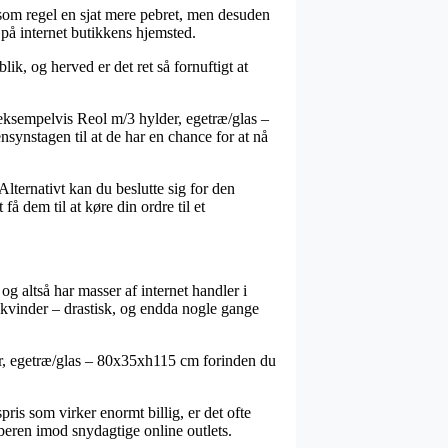
r som regel en sjat mere pebret, men desuden
 på internet butikkens hjemsted.
ik, og herved er det ret så fornuftigt at
 eksempelvis Reol m/3 hylder, egetræ/glas –
synstagen til at de har en chance for at nå
Alternativt kan du beslutte sig for den
å dem til at køre din ordre til et
og altså har masser af internet handler i
 kvinder – drastisk, og endda nogle gange
der, egetræ/glas – 80x35xh115 cm forinden du
ris som virker enormt billig, er det ofte
beren imod snydagtige online outlets.