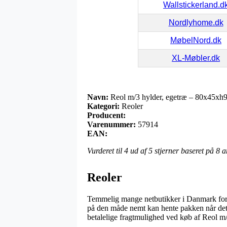
Wallstickerland.d
Nordlyhome.dk
MøbelNord.dk
XL-Møbler.dk
Navn:
Reol m/3 hylder, egetræ – 80x45xh
Kategori:
Reoler
Producent:
Varenummer:
57914
EAN:
Vurderet til
4
ud af 5 stjerner baseret på
8
a
Reoler
Temmelig mange netbutikker i Danmark fores
på den måde nemt kan hente pakken når det 
betalelige fragtmulighed ved køb af Reol 