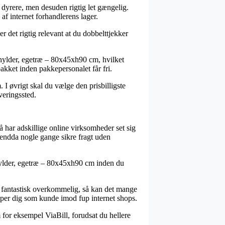
nd dyrere, men desuden rigtig let gængelig.
af internet forhandlerens lager.
 det rigtig relevant at du dobbelttjekker
 hylder, egetræ – 80x45xh90 cm, hvilket
pakket inden pakkepersonalet får fri.
 I øvrigt skal du vælge den prisbilligste
veringssted.
 så har adskillige online virksomheder set sig
g endda nogle gange sikre fragt uden
 hylder, egetræ – 80x45xh90 cm inden du
lt fantastisk overkommelig, så kan det mange
lper dig som kunde imod fup internet shops.
 for eksempel ViaBill, forudsat du hellere