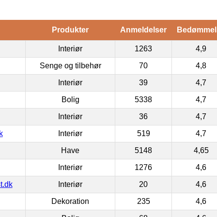
Produkter
Anmeldelser
Bedømmel
Interiør
1263
4,9
Senge og tilbehør
70
4,8
Interiør
39
4,7
Bolig
5338
4,7
Interiør
36
4,7
k
Interiør
519
4,7
Have
5148
4,65
Interiør
1276
4,6
t.dk
Interiør
20
4,6
Dekoration
235
4,6