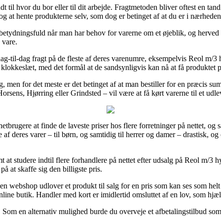
dt til hvor du bor eller til dit arbejde. Fragtmetoden bliver oftest en ta
g at hente produkterne selv, som dog er betinget af at du er i nærheden 
betydningsfuld når man har behov for varerne om et øjeblik, og herved er
 vare.
dag-til-dag fragt på de fleste af deres varenumre, eksempelvis Reol m/3
st klokkeslæt, med det formål at de sandsynligvis kan nå at få produktet 
 men for det meste er det betinget af at man bestiller for en præcis sum.
rsens, Hjørring eller Grindsted – vil være at få kørt varerne til et udle
netbrugere at finde de laveste priser hos flere forretninger på nettet, og
 af deres varer – til børn, og samtidig til herrer og damer – drastisk, o
at studere indtil flere forhandlere på nettet efter udsalg på Reol m/3
å at skaffe sig den billigste pris.
s en webshop udlover et produkt til salg for en pris som kan ses som he
line butik. Handler med kort er imidlertid omsluttet af en lov, som hjæ
. Som en alternativ mulighed burde du overveje et afbetalingstilbud som