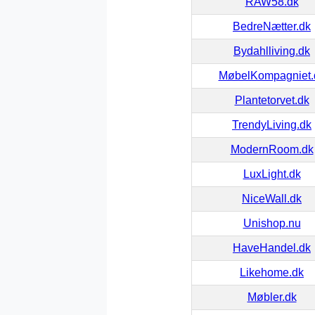
RAW58.dk
BedreNætter.dk
Bydahlliving.dk
MøbelKompagniet.
Plantetorvet.dk
TrendyLiving.dk
ModernRoom.dk
LuxLight.dk
NiceWall.dk
Unishop.nu
HaveHandel.dk
Likehome.dk
Møbler.dk