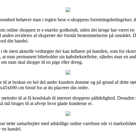
rksomhed behøver man i reglen bese e-shoppens forretningsbetingelser, d
 online shoppen er e-mærke godkendt, siden det længe har været en f
 til anden revideres af eksperter der forstår bestemmelserne på området. De
ved din handel.
ind i de mest aktuelle vedtægter der kan influere på handlen, som for eks
, at man permanent bibeholder sin købsbekræftelse, således man en an
m man skal shoppe til en pige eller dreng.
 til at beskue en hel del andre kunders domme og på grund af dette støt
x45xh90 cm forud for at du placerer din ordre.
etoder til at få kendskab til internet shoppens pålidelighed. Desuden 
å må bruges til at afveje hvor glade kunderne er.
har tætte samarbejder med adskillige online varehuse når vi markedsføre
r en handel.