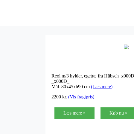
Reol m/3 hylder, egetræ fra Hübsch_x000
_x000D_
Mål. 80x45xh90 cm
(Læs mere)
2200
kr.
(Vis fragtpris)
Læs mere »
Køb nu »