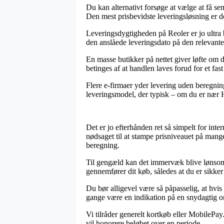
Du kan alternativt forsøge at vælge at få sen
Den mest prisbevidste leveringsløsning er do
Leveringsdygtigheden på Reoler er jo ultra 
den anslåede leveringsdato på den relevante
En masse butikker på nettet giver løfte om 
betinges af at handlen laves forud for et fa
Flere e-firmaer yder levering uden beregning,
leveringsmodel, der typisk – om du er nær Ho
Det er jo efterhånden ret så simpelt for inter
nødsaget til at stampe prisniveauet på mange
beregning.
Til gengæld kan det immervæk blive lønsomt 
gennemfører dit køb, således at du er sikker p
Du bør alligevel være så påpasselig, at hvi
gange være en indikation på en snydagtig on
Vi tilråder generelt kortkøb eller MobilePay
vil honorere beløbet over en periode.