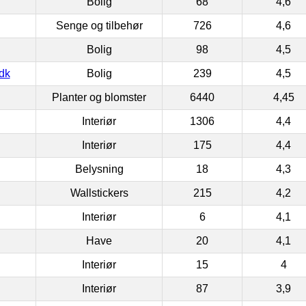
Bolig
68
4,6
Senge og tilbehør
726
4,6
Bolig
98
4,5
dk
Bolig
239
4,5
Planter og blomster
6440
4,45
Interiør
1306
4,4
Interiør
175
4,4
Belysning
18
4,3
Wallstickers
215
4,2
Interiør
6
4,1
Have
20
4,1
Interiør
15
4
Interiør
87
3,9