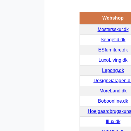
Webshop
Mostersskur.dk
Sengetid.dk
ESfurniture.dk
LuxoLiving.dk
Lepong.dk
DesignGaragen.d
MoreLand.dk
Boboonline.dk
Hoejgaardbrugskuns
Illux.dk