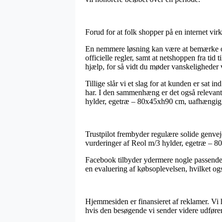
Forud for at folk shopper på en internet vi
En nemmere løsning kan være at bemærke om
officielle regler, samt at netshoppen fra tid
hjælp, for så vidt du møder vanskeligheder 
Tillige slår vi et slag for at kunden er sat 
har. I den sammenhæng er det også relevant
hylder, egetræ – 80x45xh90 cm, uafhængig o
Trustpilot frembyder regulære solide genveje
vurderinger af Reol m/3 hylder, egetræ – 80
Facebook tilbyder ydermere nogle passende m
en evaluering af købsoplevelsen, hvilket ogs
Hjemmesiden er finansieret af reklamer. Vi 
hvis den besøgende vi sender videre udføre