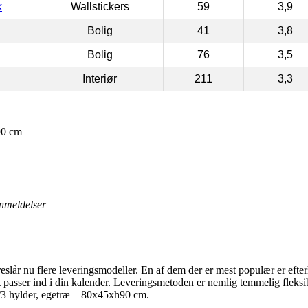
k
Wallstickers
59
3,9
Bolig
41
3,8
Bolig
76
3,5
Interiør
211
3,3
90 cm
nmeldelser
lår nu flere leveringsmodeller. En af dem der er mest populær er efter
passer ind i din kalender. Leveringsmetoden er nemlig temmelig fleksi
m/3 hylder, egetræ – 80x45xh90 cm.