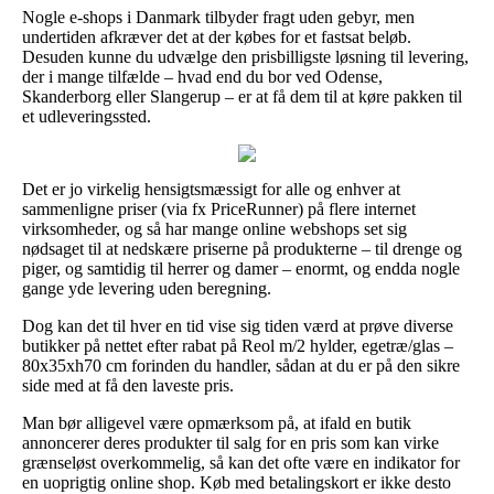
Nogle e-shops i Danmark tilbyder fragt uden gebyr, men
undertiden afkræver det at der købes for et fastsat beløb.
Desuden kunne du udvælge den prisbilligste løsning til levering,
der i mange tilfælde – hvad end du bor ved Odense,
Skanderborg eller Slangerup – er at få dem til at køre pakken til
et udleveringssted.
Det er jo virkelig hensigtsmæssigt for alle og enhver at
sammenligne priser (via fx PriceRunner) på flere internet
virksomheder, og så har mange online webshops set sig
nødsaget til at nedskære priserne på produkterne – til drenge og
piger, og samtidig til herrer og damer – enormt, og endda nogle
gange yde levering uden beregning.
Dog kan det til hver en tid vise sig tiden værd at prøve diverse
butikker på nettet efter rabat på Reol m/2 hylder, egetræ/glas –
80x35xh70 cm forinden du handler, sådan at du er på den sikre
side med at få den laveste pris.
Man bør alligevel være opmærksom på, at ifald en butik
annoncerer deres produkter til salg for en pris som kan virke
grænseløst overkommelig, så kan det ofte være en indikator for
en uoprigtig online shop. Køb med betalingskort er ikke desto