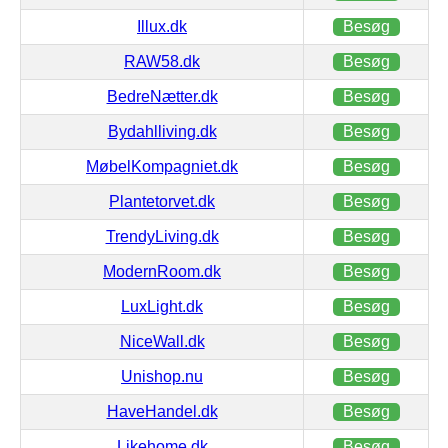
Illux.dk
Besøg
RAW58.dk
Besøg
BedreNætter.dk
Besøg
Bydahlliving.dk
Besøg
MøbelKompagniet.dk
Besøg
Plantetorvet.dk
Besøg
TrendyLiving.dk
Besøg
ModernRoom.dk
Besøg
LuxLight.dk
Besøg
NiceWall.dk
Besøg
Unishop.nu
Besøg
HaveHandel.dk
Besøg
Likehome.dk
Besøg