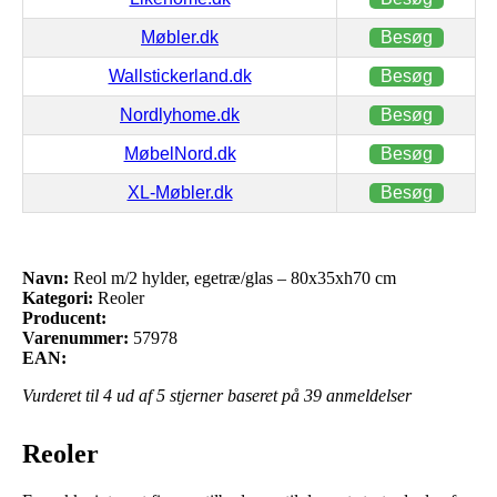
Møbler.dk
Besøg
Wallstickerland.dk
Besøg
Nordlyhome.dk
Besøg
MøbelNord.dk
Besøg
XL-Møbler.dk
Besøg
Navn:
Reol m/2 hylder, egetræ/glas – 80x35xh70 cm
Kategori:
Reoler
Producent:
Varenummer:
57978
EAN:
Vurderet til
4
ud af 5 stjerner baseret på
39
anmeldelser
Reoler