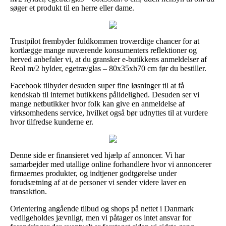
søger et produkt til en herre eller dame.
Trustpilot frembyder fuldkommen troværdige chancer for at
kortlægge mange nuværende konsumenters reflektioner og
herved anbefaler vi, at du gransker e-butikkens anmeldelser af
Reol m/2 hylder, egetræ/glas – 80x35xh70 cm før du bestiller.
Facebook tilbyder desuden super fine løsninger til at få
kendskab til internet butikkens pålidelighed. Desuden ser vi
mange netbutikker hvor folk kan give en anmeldelse af
virksomhedens service, hvilket også bør udnyttes til at vurdere
hvor tilfredse kunderne er.
Denne side er finansieret ved hjælp af annoncer. Vi har
samarbejder med utallige online forhandlere hvor vi annoncerer
firmaernes produkter, og indtjener godtgørelse under
forudsætning af at de personer vi sender videre laver en
transaktion.
Orientering angående tilbud og shops på nettet i Danmark
vedligeholdes jævnligt, men vi påtager os intet ansvar for