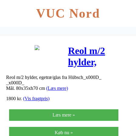
VUC Nord
Reol m/2
hylder,
egetræ/glas –
Reol m/2 hylder, egetræ/glas fra Hübsch_x000D_
80x35xh70 cm
_x000D_
Mål. 80x35xh70 cm
(Læs mere)
1800
kr.
(Vis fragtpris)
Læs mere »
Køb nu »