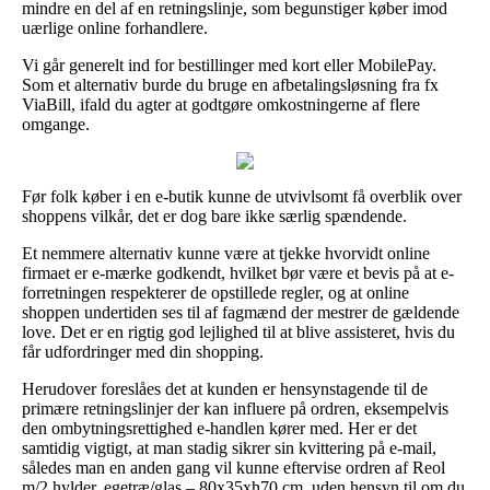
mindre en del af en retningslinje, som begunstiger køber imod
uærlige online forhandlere.
Vi går generelt ind for bestillinger med kort eller MobilePay.
Som et alternativ burde du bruge en afbetalingsløsning fra fx
ViaBill, ifald du agter at godtgøre omkostningerne af flere
omgange.
Før folk køber i en e-butik kunne de utvivlsomt få overblik over
shoppens vilkår, det er dog bare ikke særlig spændende.
Et nemmere alternativ kunne være at tjekke hvorvidt online
firmaet er e-mærke godkendt, hvilket bør være et bevis på at e-
forretningen respekterer de opstillede regler, og at online
shoppen undertiden ses til af fagmænd der mestrer de gældende
love. Det er en rigtig god lejlighed til at blive assisteret, hvis du
får udfordringer med din shopping.
Herudover foreslåes det at kunden er hensynstagende til de
primære retningslinjer der kan influere på ordren, eksempelvis
den ombytningsrettighed e-handlen kører med. Her er det
samtidig vigtigt, at man stadig sikrer sin kvittering på e-mail,
således man en anden gang vil kunne eftervise ordren af Reol
m/2 hylder, egetræ/glas – 80x35xh70 cm, uden hensyn til om du