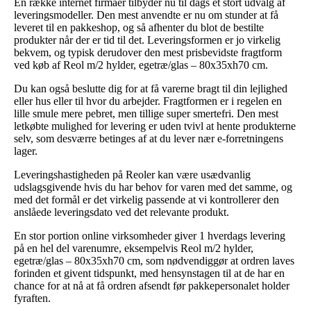
En række internet firmaer tilbyder nu til dags et stort udvalg af
leveringsmodeller. Den mest anvendte er nu om stunder at få
leveret til en pakkeshop, og så afhenter du blot de bestilte
produkter når der er tid til det. Leveringsformen er jo virkelig
bekvem, og typisk derudover den mest prisbevidste fragtform
ved køb af Reol m/2 hylder, egetræ/glas – 80x35xh70 cm.
Du kan også beslutte dig for at få varerne bragt til din lejlighed
eller hus eller til hvor du arbejder. Fragtformen er i regelen en
lille smule mere pebret, men tillige super smertefri. Den mest
letkøbte mulighed for levering er uden tvivl at hente produkterne
selv, som desværre betinges af at du lever nær e-forretningens
lager.
Leveringshastigheden på Reoler kan være usædvanlig
udslagsgivende hvis du har behov for varen med det samme, og
med det formål er det virkelig passende at vi kontrollerer den
anslåede leveringsdato ved det relevante produkt.
En stor portion online virksomheder giver 1 hverdags levering
på en hel del varenumre, eksempelvis Reol m/2 hylder,
egetræ/glas – 80x35xh70 cm, som nødvendiggør at ordren laves
forinden et givent tidspunkt, med hensynstagen til at de har en
chance for at nå at få ordren afsendt før pakkepersonalet holder
fyraften.