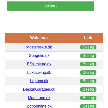
Køb nu »
Webshop
Link
Mostersskur.dk
Besøg
Sengetid.dk
Besøg
ESfurniture.dk
Besøg
LuxoLiving.dk
Besøg
Lepong.dk
Besøg
DesignGaragen.dk
Besøg
MoreLand.dk
Besøg
Boboonline.dk
Besøg