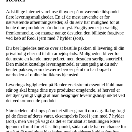
Adskillige internet varehuse tilbyder på nuværende tidspunkt
flere leveringsmuligheder. En af de mest anvendte er for
nærværende afhentningssteder, så du selv har mulighed for at
hente dine produkter når du har lyst. Fragttypen er jo vældig
fremkommelig, og mange gange desuden den billigste fragttype
ved køb af Reol i jern med 7 hylder (sort).
Du bør ligeledes tænke over at bestille pakken til levering til din
privatbolig eller ud til din arbejdsplads. Muligheden bliver for
det meste en kende mere pebret, men desuden særligt smertefri.
Den mindst kostelige leveringsmodel er unægtelig at du selv
henter pakken, som desværre beroer på at du har bopæl i
nærheden af online butikkens hjemsted.
Leveringsdygtigheden på Reoler er ekstremt essentiel ifald man
står og skal bruge dine nye produkter omgående, så herved er
det øjensynligt vigtigt at man besigtiger leveringstidspunktet ved
det vedkommende produkt.
Størstedelen af shops på nettet stiller garanti om dag-til-dag fragt
på de fleste af deres varer, eksempelvis Reol i jern med 7 hylder
(sort), men vær på vagt da det er forudsat at bestillingen køres
igennem forud for et fast tidspunkt, sådan at de har en chance for
at nå at få produktet klar inden medarbejderne holder fyraften.