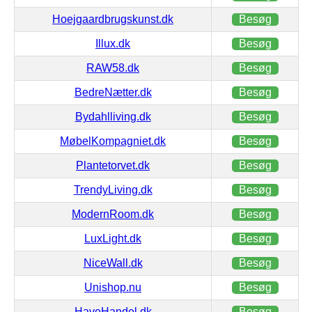
Hoejgaardbrugskunst.dk
Besøg
Illux.dk
Besøg
RAW58.dk
Besøg
BedreNætter.dk
Besøg
Bydahlliving.dk
Besøg
MøbelKompagniet.dk
Besøg
Plantetorvet.dk
Besøg
TrendyLiving.dk
Besøg
ModernRoom.dk
Besøg
LuxLight.dk
Besøg
NiceWall.dk
Besøg
Unishop.nu
Besøg
HaveHandel.dk
Besøg