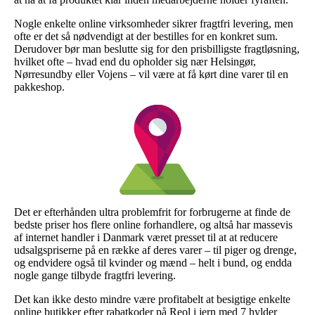
Nogle enkelte online virksomheder sikrer fragtfri levering, men
ofte er det så nødvendigt at der bestilles for en konkret sum.
Derudover bør man beslutte sig for den prisbilligste fragtløsning,
hvilket ofte – hvad end du opholder sig nær Helsingør,
Nørresundby eller Vojens – vil være at få kørt dine varer til en
pakkeshop.
Det er efterhånden ultra problemfrit for forbrugerne at finde de
bedste priser hos flere online forhandlere, og altså har massevis
af internet handler i Danmark været presset til at at reducere
udsalgspriserne på en række af deres varer – til piger og drenge,
og endvidere også til kvinder og mænd – helt i bund, og endda
nogle gange tilbyde fragtfri levering.
Det kan ikke desto mindre være profitabelt at besigtige enkelte
online butikker efter rabatkoder på Reol i jern med 7 hylder