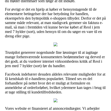
du møder dilemmaer som følge af dit indkøb.
For øvrigt er det en hjælp at køber er hensynstagende til de
elementære betingelser der har betydning for handlen,
eksempelvis den byttepolitik e-shoppen tilbyder. Derfor er det på
samme måde relevant, at man stadigvæk gemmer sin faktura e-
mail, så man i fremtiden vil kunne bevise købet af Reol i jern
med 7 hylder (sort), uden hensyn til om du søger en vare til en
dreng eller pige.
Trustpilot genererer nogenlunde fine løsninger til at iagttage
mange forhenværende konsumenters bedømmelser og derved er
det godt, at du vurderer internet virksomhedens kritik af Reol i
jern med 7 hylder (sort) før du handler.
Facebook indebærer desuden aldeles relevante muligheder for at
få kendskab til e-handlens popularitet. Tilmed ses en del
forhandlere på nettet hvor det er muligt at formulere en
anmeldelse af ordreforløbet, hvilket ydermere kan tages i brug til
at tage stilling til kundetilfredsheden.
Vores website er finansieret af annonceindtægter. Vi arbejder