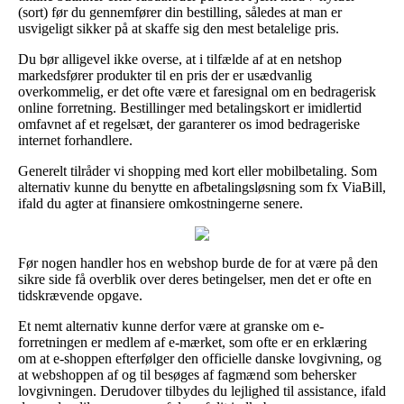
(sort) før du gennemfører din bestilling, således at man er
usvigeligt sikker på at skaffe sig den mest betalelige pris.
Du bør alligevel ikke overse, at i tilfælde af at en netshop
markedsfører produkter til en pris der er usædvanlig
overkommelig, er det ofte være et faresignal om en bedragerisk
online forretning. Bestillinger med betalingskort er imidlertid
omfavnet af et regelsæt, der garanterer os imod bedrageriske
internet forhandlere.
Generelt tilråder vi shopping med kort eller mobilbetaling. Som
alternativ kunne du benytte en afbetalingsløsning som fx ViaBill,
ifald du agter at finansiere omkostningerne senere.
Før nogen handler hos en webshop burde de for at være på den
sikre side få overblik over deres betingelser, men det er ofte en
tidskrævende opgave.
Et nemt alternativ kunne derfor være at granske om e-
forretningen er medlem af e-mærket, som ofte er en erklæring
om at e-shoppen efterfølger den officielle danske lovgivning, og
at webshoppen af og til besøges af fagmænd som behersker
lovgivningen. Derudover tilbydes du lejlighed til assistance, ifald