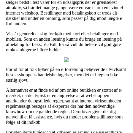
sælger bedst i test varer for en udsalgspris der er grænseløst
attraktiv, så bør det mange gange være en varsel om en svindel
internet webshop. Bestillinger med betalingskort er trods alt
dækket ind under en ordning, som passer på dig imod uægte e-
forhandlere.
Vi slår generelt et slag for køb med kort eller betalinger med
mobilen. Som en anden løsning kunne du bruge en løsning på
afbetaling fra f.eks. ViaBill, for så vidt du hellere vil godtgøre
omkostningerne i flere bidder.
Forud for at folk køber på en e-forretning behøver de utvivlsomt
bese e-shoppens handelsbetingelser, men det er i reglen ikke
særlig sjovt.
Alternativet er at finde ud af om online butikken er støttet af e-
mærket, da det typisk er en angivelse af at webshoppen
anerkender de opstillede regler, samt at internet virksomheden
regelmæssigt besøges af eksperter der har den nødvendige
knowhow om de gældende regler. Derudover giver det dig
genvej til at få assistance, hvis du møder problemstillinger som
følge af dit indkøb.
Foruden dette tilråder vi at køberen er sat ind i de væsentligste