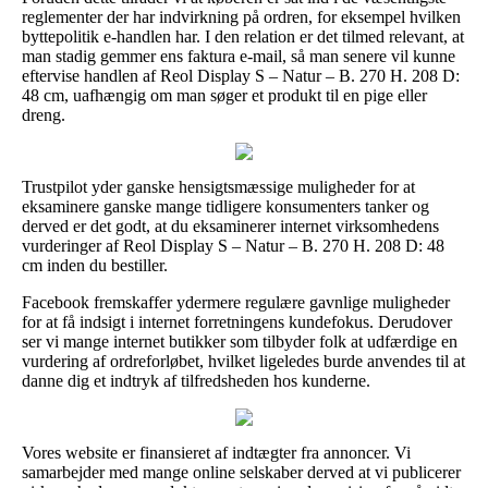
reglementer der har indvirkning på ordren, for eksempel hvilken
byttepolitik e-handlen har. I den relation er det tilmed relevant, at
man stadig gemmer ens faktura e-mail, så man senere vil kunne
eftervise handlen af Reol Display S – Natur – B. 270 H. 208 D:
48 cm, uafhængig om man søger et produkt til en pige eller
dreng.
Trustpilot yder ganske hensigtsmæssige muligheder for at
eksaminere ganske mange tidligere konsumenters tanker og
derved er det godt, at du eksaminerer internet virksomhedens
vurderinger af Reol Display S – Natur – B. 270 H. 208 D: 48
cm inden du bestiller.
Facebook fremskaffer ydermere regulære gavnlige muligheder
for at få indsigt i internet forretningens kundefokus. Derudover
ser vi mange internet butikker som tilbyder folk at udfærdige en
vurdering af ordreforløbet, hvilket ligeledes burde anvendes til at
danne dig et indtryk af tilfredsheden hos kunderne.
Vores website er finansieret af indtægter fra annoncer. Vi
samarbejder med mange online selskaber derved at vi publicerer