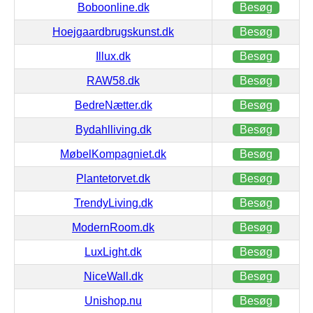
Boboonline.dk
Besøg
Hoejgaardbrugskunst.dk
Besøg
Illux.dk
Besøg
RAW58.dk
Besøg
BedreNætter.dk
Besøg
Bydahlliving.dk
Besøg
MøbelKompagniet.dk
Besøg
Plantetorvet.dk
Besøg
TrendyLiving.dk
Besøg
ModernRoom.dk
Besøg
LuxLight.dk
Besøg
NiceWall.dk
Besøg
Unishop.nu
Besøg