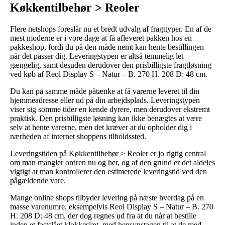
Køkkentilbehør > Reoler
Flere netshops foreslår nu et bredt udvalg af fragttyper. En af de
mest moderne er i vore dage at få afleveret pakken hos en
pakkeshop, fordi du på den måde nemt kan hente bestillingen
når det passer dig. Leveringstypen er altså temmelig let
gængelig, samt desuden derudover den prisbilligste fragtløsning
ved køb af Reol Display S – Natur – B. 270 H. 208 D: 48 cm.
Du kan på samme måde påtænke at få varerne leveret til din
hjemmeadresse eller ud på din arbejdsplads. Leveringstypen
viser sig somme tider en kende dyrere, men derudover ekstremt
praktisk. Den prisbilligste løsning kan ikke benægtes at være
selv at hente varerne, men det kræver at du opholder dig i
nærheden af internet shoppens tilholdssted.
Leveringstiden på Køkkentilbehør > Reoler er jo rigtig central
om man mangler ordren nu og her, og af den grund er det aldeles
vigtigt at man kontrollerer den estimerede leveringstid ved den
pågældende vare.
Mange online shops tilbyder levering på næste hverdag på en
masse varenumre, eksempelvis Reol Display S – Natur – B. 270
H. 208 D: 48 cm, der dog regnes ud fra at du når at bestille
inden et fastslået klokkeslæt, med hensynstagen til at de med