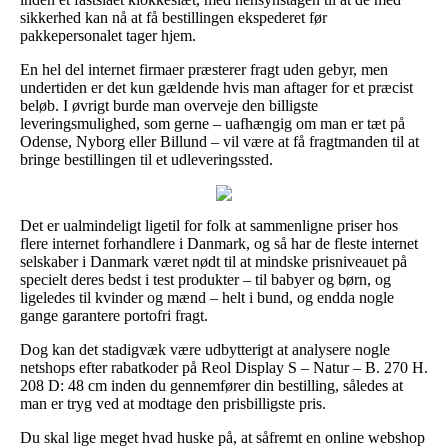
sikkerhed kan nå at få bestillingen ekspederet før
pakkepersonalet tager hjem.
En hel del internet firmaer præsterer fragt uden gebyr, men
undertiden er det kun gældende hvis man aftager for et præcist
beløb. I øvrigt burde man overveje den billigste
leveringsmulighed, som gerne – uafhængig om man er tæt på
Odense, Nyborg eller Billund – vil være at få fragtmanden til at
bringe bestillingen til et udleveringssted.
Det er ualmindeligt ligetil for folk at sammenligne priser hos
flere internet forhandlere i Danmark, og så har de fleste internet
selskaber i Danmark været nødt til at mindske prisniveauet på
specielt deres bedst i test produkter – til babyer og børn, og
ligeledes til kvinder og mænd – helt i bund, og endda nogle
gange garantere portofri fragt.
Dog kan det stadigvæk være udbytterigt at analysere nogle
netshops efter rabatkoder på Reol Display S – Natur – B. 270 H.
208 D: 48 cm inden du gennemfører din bestilling, således at
man er tryg ved at modtage den prisbilligste pris.
Du skal lige meget hvad huske på, at såfremt en online webshop