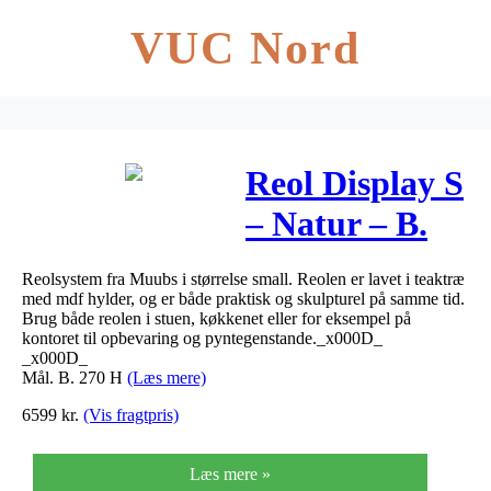
VUC Nord
Reol Display S
– Natur – B.
270 H. 208 D:
Reolsystem fra Muubs i størrelse small. Reolen er lavet i teaktræ
48 cm
med mdf hylder, og er både praktisk og skulpturel på samme tid.
Brug både reolen i stuen, køkkenet eller for eksempel på
kontoret til opbevaring og pyntegenstande._x000D_
_x000D_
Mål. B. 270 H
(Læs mere)
6599
kr.
(Vis fragtpris)
Læs mere »