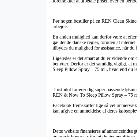
foretrækker at afbetale prisen over en perio
Før nogen bestiller på en REN Clean Skinca
arbejde.
En anden mulighed kan derfor være at efters
gældende danske regler, foruden at interne
tilbydes du mulighed for assistance, når du 
Ligeledes er det smart at du er vidende om 
benytter. Derfor er det samtidig vigtigt, a
Sleep Pillow Spray – 75 ml., hvad end du lede
Trustpilot forærer dig super passende løsning
REN & Now To Sleep Pillow Spray – 75 ml.
Facebook fremskaffer lige så vel immervæk 
kan afgive en anmeldelse af deres købsoplev
Dette website finansieres af annonceindtægt
og opnår honorar såfremt du gennemfører e