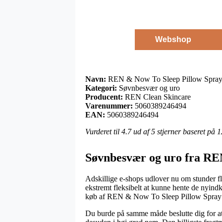
Webshop
Navn:
REN & Now To Sleep Pillow Spray 
Kategori:
Søvnbesvær og uro
Producent:
REN Clean Skincare
Varenummer:
5060389246494
EAN:
5060389246494
Vurderet til
4.7
ud af 5 stjerner baseret på
1
Søvnbesvær og uro fra RE
Adskillige e-shops udlover nu om stunder fler
ekstremt fleksibelt at kunne hente de nyindk
køb af REN & Now To Sleep Pillow Spray 
Du burde på samme måde beslutte dig for at f