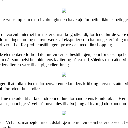
de.
re webshop kan man i virkeligheden have øje for netbutikkens betingel
e hvorvidt internet firmaet er e-mærke godkendt, fordi det burde være 
t forretningen nu og da overværes af eksperter som har meget erfarin
bliver udsat for problemstillinger i processen med din shopping.
de elementære forhold der indvirker på bestillingen, som for eksempel 
t man når som helst beholder ens kvittering på e-mail, således man alti
r efter en vare til en pige eller dreng.
er til at tolke diverse forhenværende kunders kritik og herved støtter vi
 forinden du handler.
fine metoder til at få en idé om online forhandlerens kundefokus. Her 
else, som lige så vel må anvendes til afvejning af hvor glade kunderne 
er. Vi har samarbejder med adskillige internet virksomheder derved at 
n ordre.