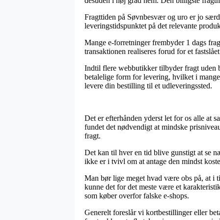
desuden i høj grad nem. Den billigste fragtm
Fragttiden på Søvnbesvær og uro er jo særdel
leveringstidspunktet på det relevante produk
Mange e-forretninger frembyder 1 dags fra
transaktionen realiseres forud for et fastslå
Indtil flere webbutikker tilbyder fragt uden
betalelige form for levering, hvilket i mang
levere din bestilling til et udleveringssted.
Det er efterhånden yderst let for os alle at
fundet det nødvendigt at mindske prisnivea
fragt.
Det kan til hver en tid blive gunstigt at s
ikke er i tvivl om at antage den mindst koste
Man bør lige meget hvad være obs på, at i t
kunne det for det meste være et karakteristi
som køber overfor falske e-shops.
Generelt foreslår vi kortbestillinger eller 