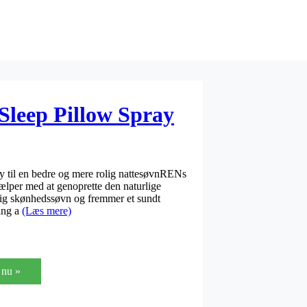
leep Pillow Spray
til en bedre og mere rolig nattesøvnRENs
jælper med at genoprette den naturlige
lig skønhedssøvn og fremmer et sundt
ing a
(Læs mere)
nu »