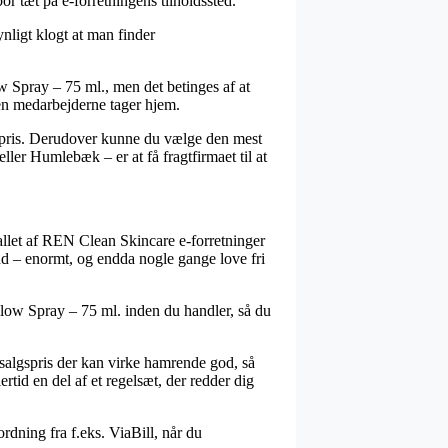
or tæt på e-forretningens tilholdssted.
nligt klogt at man finder
Spray – 75 ml., men det betinges af at
nden medarbejderne tager hjem.
emt pris. Derudover kunne du vælge den mest
ller Humlebæk – er at få fragtfirmaet til at
tallet af REN Clean Skincare e-forretninger
nd – enormt, og endda nogle gange love fri
llow Spray – 75 ml. inden du handler, så du
dsalgspris der kan virke hamrende god, så
tid en del af et regelsæt, der redder dig
rdning fra f.eks. ViaBill, når du