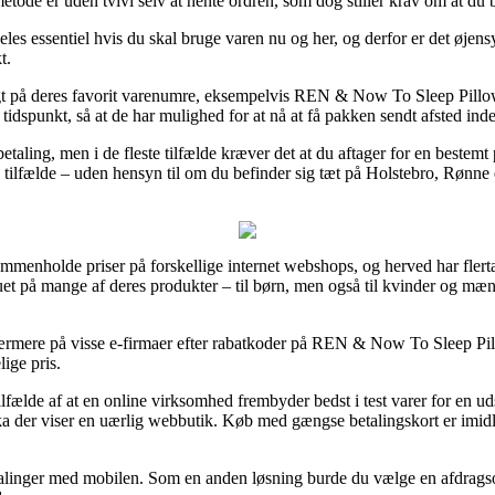
etode er uden tvivl selv at hente ordren, som dog stiller krav om at du b
es essentiel hvis du skal bruge varen nu og her, og derfor er det øjensy
t.
gt på deres favorit varenumre, eksempelvis REN & Now To Sleep Pillow 
et tidspunkt, så at de har mulighed for at nå at få pakken sendt afsted i
 betaling, men i de fleste tilfælde kræver det at du aftager for en best
e tilfælde – uden hensyn til om du befinder sig tæt på Holstebro, Rønne e
 sammenholde priser på forskellige internet webshops, og herved har fler
uet på mange af deres produkter – til børn, men også til kvinder og mæ
e nærmere på visse e-firmaer efter rabatkoder på REN & Now To Sleep Pi
lige pris.
ilfælde af at en online virksomhed frembyder bedst i test varer for en u
ka der viser en uærlig webbutik. Køb med gængse betalingskort er imidler
betalinger med mobilen. Som en anden løsning burde du vælge en afdragso