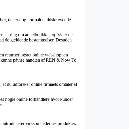
ser, det er dog normalt et tidskrævende
en sikring om at netbutikken opfylder de
g med de gældende bestemmelser. Desuden
den returneringsret online webshoppen
d vil kunne påvise handlen af REN & Now To
, at du udforsker online firmaets omtaler af
ses nogle online forhandlere hvor kunder
er.
vi introducerer virksomhedernes produkter,