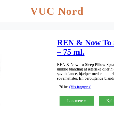
VUC Nord
REN & Now To S
– 75 ml.
REN & Now To Sleep Pillow Spray 
unikke blanding af æteriske olier h
søvnbalance, hjælper med en natur
sovemønster. En beroligende bland
170
kr.
(Vis fragtpris)
Læs mere »
Køb 