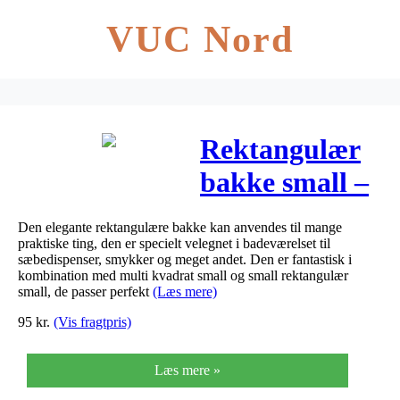
VUC Nord
Rektangulær
bakke small –
25×9 cm
Den elegante rektangulære bakke kan anvendes til mange
praktiske ting, den er specielt velegnet i badeværelset til
sæbedispenser, smykker og meget andet. Den er fantastisk i
kombination med multi kvadrat small og small rektangulær
small, de passer perfekt
(Læs mere)
95
kr.
(Vis fragtpris)
Læs mere »