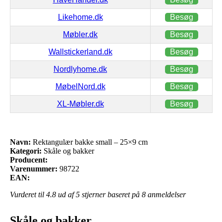
Likehome.dk
Besøg
Møbler.dk
Besøg
Wallstickerland.dk
Besøg
Nordlyhome.dk
Besøg
MøbelNord.dk
Besøg
XL-Møbler.dk
Besøg
Navn:
Rektangulær bakke small – 25×9 cm
Kategori:
Skåle og bakker
Producent:
Varenummer:
98722
EAN:
Vurderet til
4.8
ud af 5 stjerner baseret på
8
anmeldelser
Skåle og bakker