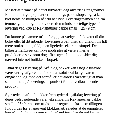
Masser af firmaer på nettet tilbyder i dag alverdens fragtformer.
En der er meget populær er nu til dags pakkeshops, og så kan du
blot hente bestillingen når du har lyst. Leveringsformen er altså
temmelig nem, og tit endvidere den mindst kostelige type af
levering ved køb af Rektangulær bakke small – 25×9 cm.
Du kunne på samme måde forsøge at vælge at få leveret til din
bolig eller til dit arbejde. Leveringstypen viser sig uheldigvis lidt
mere omkostningsfuld, men ligeledes ekstremt simpel. Den
billigste fragttype kan ikke modsiges at være at hente
produkterne selv, som dog afhænger af at du opholder dig
nærved internet butikkens bopæl.
Antal dages levering på Skåle og bakker kan i nogle tilfælde
være særligt afgørende ifald du absolut skal bruge varen
omgående, og med det formål er det aldeles væsentligt at man
ser nærmere på leveringstidspunktet for det vedkommende
produkt.
Størstedelen af netbutikker frembyder dag-til-dag levering på
deres bedst sælgende varer, eksempelvis Rektangulær bakke
small – 25×9 cm, som trods alt er regnet ud fra at bestillingen
fuldbyrdes før et angivent klokkeslæt, således at de garanteret
kan nå at få de nye varer sendt afsted forinden de pakkeansatte