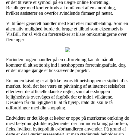
er det tit være et symbol på en uægte online forretning.
Betalinger med kort er trods alt omfavnet af en anordning,
hvilket assisterer en overfor svindlende firmaer på nettet.
Vi tilråder generelt handler med kort eller mobilbetaling. Som en
alternativ mulighed burde du bruge et tilbud som eksempelvis
ViaBill, for så vidt du foretrækker at klare omkostningerne over
flere uger.
Forinden nogen handler på en e-forretning kan de når alt
kommer til alt sætte sig ind i netshoppens forretningsaftale, dog
er det mange gange et tidskrævende projekt.
En anden løsning er at tjekke hvorvidt netshoppen er støttet af e-
mærket, fordi det bør være en påvisning af at internet selskabet
efterlever de officielle danske regler, samt at e-shoppen
lejlighedsvis overvåges af fagfolk der er inde i vilkårene.
Desuden får du lejlighed til at få hjælp, ifald du skulle få
udfordringer med din shopping.
Endvidere er det klogt at køber er oppe på mærkerne omkring de
mest betydningsfulde reglementer der har indvirkning på ordren,
f.eks. hvilken byttepolitik e-forhandleren anvender. På grund af
dette er det i øvrigt essesentielt, at man stadigvæk beholder sin