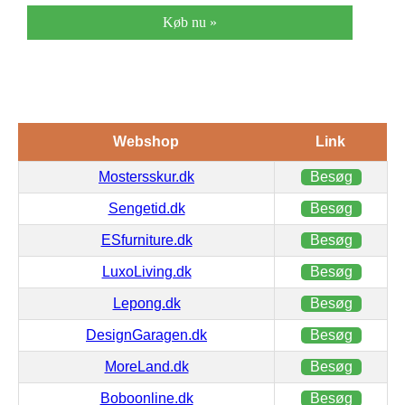
Køb nu »
Webshop
Link
Mostersskur.dk
Besøg
Sengetid.dk
Besøg
ESfurniture.dk
Besøg
LuxoLiving.dk
Besøg
Lepong.dk
Besøg
DesignGaragen.dk
Besøg
MoreLand.dk
Besøg
Boboonline.dk
Besøg