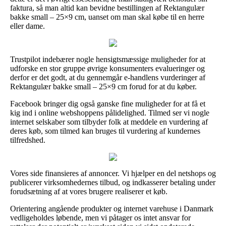
faktura, så man altid kan bevidne bestillingen af Rektangulær
bakke small – 25×9 cm, uanset om man skal købe til en herre
eller dame.
Trustpilot indebærer nogle hensigtsmæssige muligheder for at
udforske en stor gruppe øvrige konsumenters evalueringer og
derfor er det godt, at du gennemgår e-handlens vurderinger af
Rektangulær bakke small – 25×9 cm forud for at du køber.
Facebook bringer dig også ganske fine muligheder for at få et
kig ind i online webshoppens pålidelighed. Tilmed ser vi nogle
internet selskaber som tilbyder folk at meddele en vurdering af
deres køb, som tilmed kan bruges til vurdering af kundernes
tilfredshed.
Vores side finansieres af annoncer. Vi hjælper en del netshops og
publicerer virksomhedernes tilbud, og indkasserer betaling under
forudsætning af at vores brugere realiserer et køb.
Orientering angående produkter og internet varehuse i Danmark
vedligeholdes løbende, men vi påtager os intet ansvar for