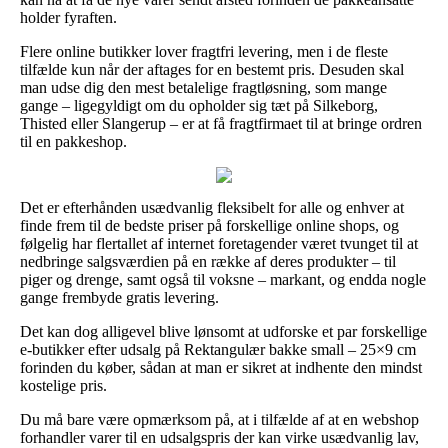
holder fyraften.
Flere online butikker lover fragtfri levering, men i de fleste
tilfælde kun når der aftages for en bestemt pris. Desuden skal
man udse dig den mest betalelige fragtløsning, som mange
gange – ligegyldigt om du opholder sig tæt på Silkeborg,
Thisted eller Slangerup – er at få fragtfirmaet til at bringe ordren
til en pakkeshop.
Det er efterhånden usædvanlig fleksibelt for alle og enhver at
finde frem til de bedste priser på forskellige online shops, og
følgelig har flertallet af internet foretagender været tvunget til at
nedbringe salgsværdien på en række af deres produkter – til
piger og drenge, samt også til voksne – markant, og endda nogle
gange frembyde gratis levering.
Det kan dog alligevel blive lønsomt at udforske et par forskellige
e-butikker efter udsalg på Rektangulær bakke small – 25×9 cm
forinden du køber, sådan at man er sikret at indhente den mindst
kostelige pris.
Du må bare være opmærksom på, at i tilfælde af at en webshop
forhandler varer til en udsalgspris der kan virke usædvanlig lav,