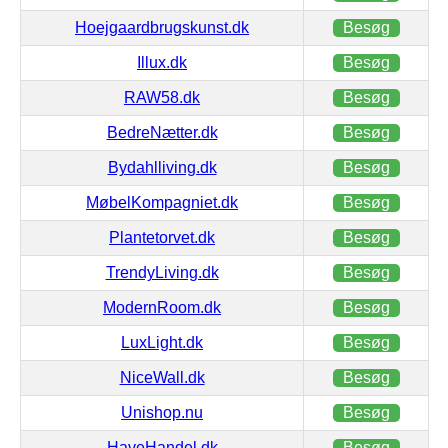
Hoejgaardbrugskunst.dk
Besøg
Illux.dk
Besøg
RAW58.dk
Besøg
BedreNætter.dk
Besøg
Bydahlliving.dk
Besøg
MøbelKompagniet.dk
Besøg
Plantetorvet.dk
Besøg
TrendyLiving.dk
Besøg
ModernRoom.dk
Besøg
LuxLight.dk
Besøg
NiceWall.dk
Besøg
Unishop.nu
Besøg
HaveHandel.dk
Besøg