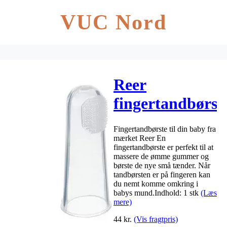
VUC Nord
Reer
fingertandbørst
af silikone
Fingertandbørste til din baby fra
mærket Reer En
fingertandbørste er perfekt til at
massere de ømme gummer og
børste de nye små tænder. Når
tandbørsten er på fingeren kan
du nemt komme omkring i
babys mund.Indhold: 1 stk
(Læs
mere)
44
kr.
(Vis fragtpris)