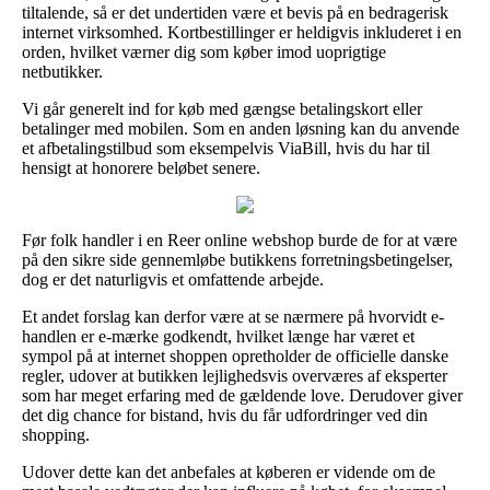
tiltalende, så er det undertiden være et bevis på en bedragerisk
internet virksomhed. Kortbestillinger er heldigvis inkluderet i en
orden, hvilket værner dig som køber imod uoprigtige
netbutikker.
Vi går generelt ind for køb med gængse betalingskort eller
betalinger med mobilen. Som en anden løsning kan du anvende
et afbetalingstilbud som eksempelvis ViaBill, hvis du har til
hensigt at honorere beløbet senere.
Før folk handler i en Reer online webshop burde de for at være
på den sikre side gennemløbe butikkens forretningsbetingelser,
dog er det naturligvis et omfattende arbejde.
Et andet forslag kan derfor være at se nærmere på hvorvidt e-
handlen er e-mærke godkendt, hvilket længe har været et
sympol på at internet shoppen opretholder de officielle danske
regler, udover at butikken lejlighedsvis overværes af eksperter
som har meget erfaring med de gældende love. Derudover giver
det dig chance for bistand, hvis du får udfordringer ved din
shopping.
Udover dette kan det anbefales at køberen er vidende om de