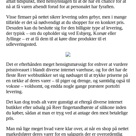
aftalt tidspunkt, med hensynstagen til at de har en chance for at
nå at få varen afsendt forud for at personalet har fyraften.
Visse firmaer på nettet sikrer levering uden gebyr, men i mange
tilfælde er det så nødvendigt at du shopper for en konkret pris.
Desuden kan du beslutte sig for den billigste type af levering,
der typisk – om du opholder sig ved Esbjerg, Korsør eller
Jyllinge – er at få dem til at køre dine produkter til et
udleveringssted.
Det er efterhånden meget hensigtsmæssigt for enhver at vurdere
prisniveauet i blandt diverse internet varehuse, og for det har de
fleste Reer webbutikker set sig nødsaget til at trykke priserne på
en række af deres varer – til piger og drenge, og samtidig også til
voksne – voldsomt, og endda nogle gange præstere portofri
levering.
Det kan dog trods alt være gunstigt at eftergå diverse internet
butikker efter udsalg på Reer fingertandbørste af silikone inden
du køber, sådan at man er tryg ved at antage den mest betalelige
pris.
Man må lige meget hvad være klar over, at når en shop på nettet
markedsfører deres varer for en salgspris der er overordentlig