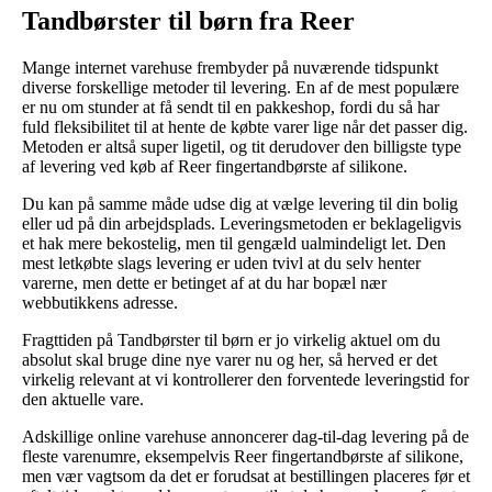
Tandbørster til børn fra Reer
Mange internet varehuse frembyder på nuværende tidspunkt
diverse forskellige metoder til levering. En af de mest populære
er nu om stunder at få sendt til en pakkeshop, fordi du så har
fuld fleksibilitet til at hente de købte varer lige når det passer dig.
Metoden er altså super ligetil, og tit derudover den billigste type
af levering ved køb af Reer fingertandbørste af silikone.
Du kan på samme måde udse dig at vælge levering til din bolig
eller ud på din arbejdsplads. Leveringsmetoden er beklageligvis
et hak mere bekostelig, men til gengæld ualmindeligt let. Den
mest letkøbte slags levering er uden tvivl at du selv henter
varerne, men dette er betinget af at du har bopæl nær
webbutikkens adresse.
Fragttiden på Tandbørster til børn er jo virkelig aktuel om du
absolut skal bruge dine nye varer nu og her, så herved er det
virkelig relevant at vi kontrollerer den forventede leveringstid for
den aktuelle vare.
Adskillige online varehuse annoncerer dag-til-dag levering på de
fleste varenumre, eksempelvis Reer fingertandbørste af silikone,
men vær vagtsom da det er forudsat at bestillingen placeres før et