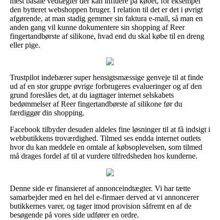
mest basale vedtægter der kan influere på købet, for eksempel
den bytteret webshoppen bruger. I relation til det er det i øvrigt
afgørende, at man stadig gemmer sin faktura e-mail, så man en
anden gang vil kunne dokumentere sin shopping af Reer
fingertandbørste af silikone, hvad end du skal købe til en dreng
eller pige.
Trustpilot indebærer super hensigtsmæssige genveje til at finde
ud af en stor gruppe øvrige forbrugeres evalueringer og af den
grund foreslåes det, at du iagttager internet selskabets
bedømmelser af Reer fingertandbørste af silikone før du
færdiggør din shopping.
Facebook tilbyder desuden aldeles fine løsninger til at få indsigt i
webbutikkens troværdighed. Tilmed ses endda internet outlets
hvor du kan meddele en omtale af købsoplevelsen, som tilmed
må drages fordel af til at vurdere tilfredsheden hos kunderne.
Denne side er finansieret af annonceindtægter. Vi har tætte
samarbejder med en hel del e-firmaer derved at vi annoncerer
butikkernes varer, og tager imod provision såfremt en af de
besøgende på vores side udfører en ordre.