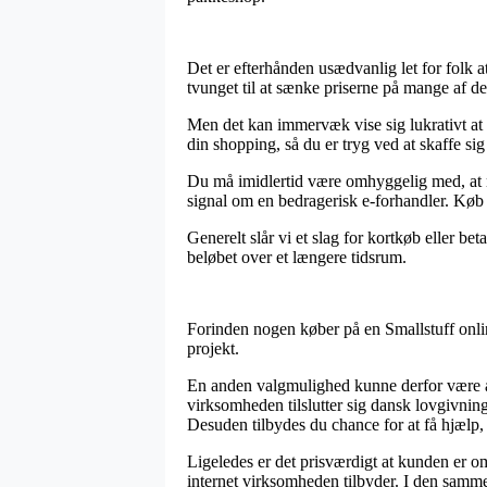
Det er efterhånden usædvanlig let for folk at
tvunget til at sænke priserne på mange af de
Men det kan immervæk vise sig lukrativt at k
din shopping, så du er tryg ved at skaffe sig
Du må imidlertid være omhyggelig med, at når
signal om en bedragerisk e-forhandler. Køb 
Generelt slår vi et slag for kortkøb eller b
beløbet over et længere tidsrum.
Forinden nogen køber på en Smallstuff onli
projekt.
En anden valgmulighed kunne derfor være at
virksomheden tilslutter sig dansk lovgivnin
Desuden tilbydes du chance for at få hjælp,
Ligeledes er det prisværdigt at kunden er
internet virksomheden tilbyder. I den samme