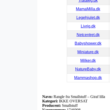
Tralaleg.dk
MamaMilla.dk
Legehjulet.dk
Livrig.dk
Netcentret.dk
Babyshower.dk
Miniature.dk
Milker.dk
NatureBaby.dk
Mammashop.dk
Navn:
Rangle fra Smallstuff – Giraf lilla
Kategori:
IKKE OVERSAT
Producent:
Smallstuff
Varenummer:
1746908