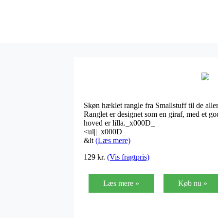
Skøn hæklet rangle fra Smallstuff til de al
Ranglet er designet som en giraf, med et godt
hoved er lilla._x000D_
<ul||_x000D_
&lt
(Læs mere)
129
kr.
(Vis fragtpris)
Læs mere »
Køb nu »