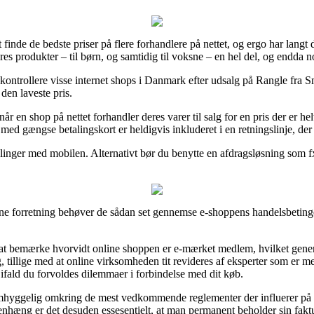
 finde de bedste priser på flere forhandlere på nettet, og ergo har langt 
res produkter – til børn, og samtidig til voksne – en hel del, og endda 
ontrollere visse internet shops i Danmark efter udsalg på Rangle fra Sm
 den laveste pris.
 en shop på nettet forhandler deres varer til salg for en pris der er helt
med gængse betalingskort er heldigvis inkluderet i en retningslinje, d
etalinger med mobilen. Alternativt bør du benytte en afdragsløsning som 
ne forretning behøver de sådan set gennemse e-shoppens handelsbetingel
 bemærke hvorvidt online shoppen er e-mærket medlem, hvilket generel
g, tillige med at online virksomheden tit revideres af eksperter som er
 ifald du forvoldes dilemmaer i forbindelse med dit køb.
 omhyggelig omkring de mest vedkommende reglementer der influerer på
nhæng er det desuden essesentielt, at man permanent beholder sin faktu