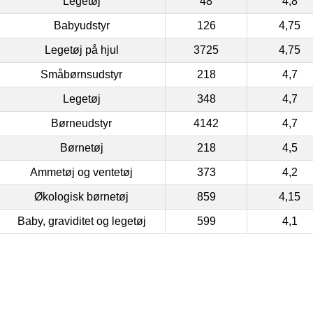
Legetøj
48
4,8
Babyudstyr
126
4,75
Legetøj på hjul
3725
4,75
Småbørnsudstyr
218
4,7
Legetøj
348
4,7
Børneudstyr
4142
4,7
Børnetøj
218
4,5
Ammetøj og ventetøj
373
4,2
Økologisk børnetøj
859
4,15
Baby, graviditet og legetøj
599
4,1