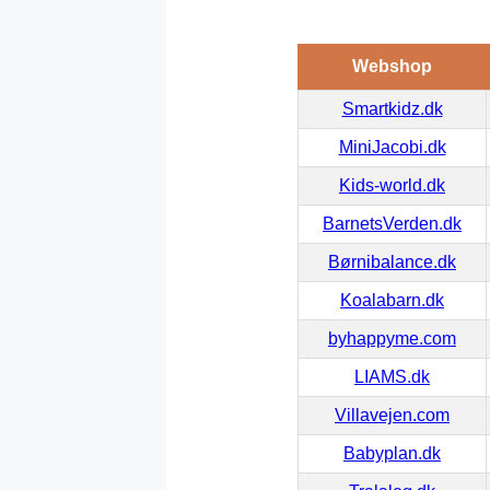
Webshop
Smartkidz.dk
MiniJacobi.dk
Kids-world.dk
BarnetsVerden.dk
Børnibalance.dk
Koalabarn.dk
byhappyme.com
LIAMS.dk
Villavejen.com
Babyplan.dk