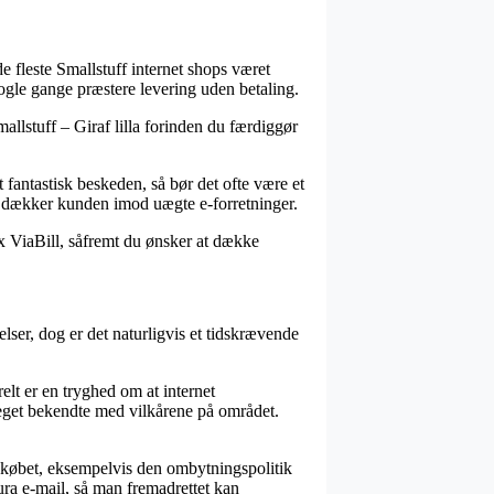
de fleste Smallstuff internet shops været
nogle gange præstere levering uden betaling.
allstuff – Giraf lilla forinden du færdiggør
 fantastisk beskeden, så bør det ofte være et
er dækker kunden imod uægte e-forretninger.
fx ViaBill, såfremt du ønsker at dække
ser, dog er det naturligvis et tidskrævende
t er en tryghed om at internet
 meget bekendte med vilkårene på området.
 købet, eksempelvis den ombytningspolitik
ra e-mail, så man fremadrettet kan