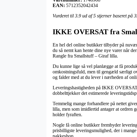
EAN:
5712352042434
Vurderet til
3.9
ud af 5 stjerner baseret på
3
IKKE OVERSAT fra Small
En hel del online butikker tilbyder på nuvæ
du så nemt kan hente dine nye varer når der 
Rangle fra Smallstuff – Giraf lilla.
Du kunne lige så vel planlægge at få produkt
omkostningsfuld, men til gengæld særligt o
og falder med at du lever i nærheden af onl
Leveringshastigheden på IKKE OVERSAT er s
dobbelttjekker det estimerede leveringstidsp
Temmelig mange forhandlere på nettet giver
lilla, men som imidlertid antager at ordren
holder fyraften.
Nogle få online butikker frembyder leverin
prisbilligste leveringsmulighed, der i mange t
pakkeshop.