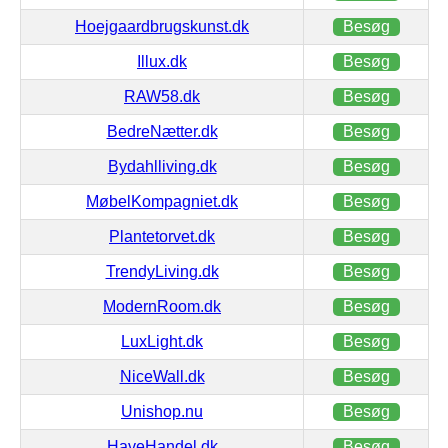
Hoejgaardbrugskunst.dk
Besøg
Illux.dk
Besøg
RAW58.dk
Besøg
BedreNætter.dk
Besøg
Bydahlliving.dk
Besøg
MøbelKompagniet.dk
Besøg
Plantetorvet.dk
Besøg
TrendyLiving.dk
Besøg
ModernRoom.dk
Besøg
LuxLight.dk
Besøg
NiceWall.dk
Besøg
Unishop.nu
Besøg
HaveHandel.dk
Besøg