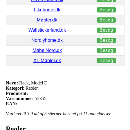
Likehome.dk
Besøg
Møbler.dk
Besøg
Wallstickerland.dk
Besøg
Nordlyhome.dk
Besøg
MøbelNord.dk
Besøg
XL-Møbler.dk
Besøg
Navn:
Rack, Model D
Kategori:
Reoler
Producent:
Varenummer:
52355
EAN:
Vurderet til
3.9
ud af 5 stjerner baseret på
11
anmeldelser
Reoler