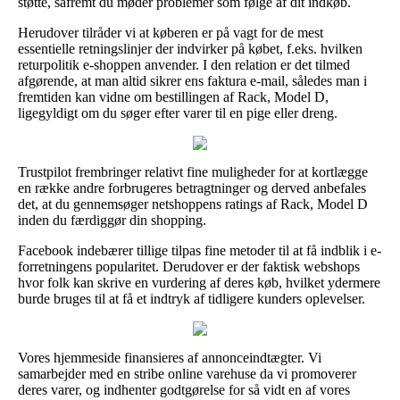
støtte, såfremt du møder problemer som følge af dit indkøb.
Herudover tilråder vi at køberen er på vagt for de mest
essentielle retningslinjer der indvirker på købet, f.eks. hvilken
returpolitik e-shoppen anvender. I den relation er det tilmed
afgørende, at man altid sikrer ens faktura e-mail, således man i
fremtiden kan vidne om bestillingen af Rack, Model D,
ligegyldigt om du søger efter varer til en pige eller dreng.
Trustpilot frembringer relativt fine muligheder for at kortlægge
en række andre forbrugeres betragtninger og derved anbefales
det, at du gennemsøger netshoppens ratings af Rack, Model D
inden du færdiggør din shopping.
Facebook indebærer tillige tilpas fine metoder til at få indblik i e-
forretningens popularitet. Derudover er der faktisk webshops
hvor folk kan skrive en vurdering af deres køb, hvilket ydermere
burde bruges til at få et indtryk af tidligere kunders oplevelser.
Vores hjemmeside finansieres af annonceindtægter. Vi
samarbejder med en stribe online varehuse da vi promoverer
deres varer, og indhenter godtgørelse for så vidt en af vores