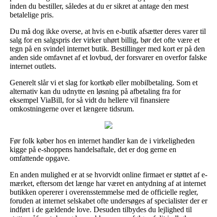
inden du bestiller, således at du er sikret at antage den mest
betalelige pris.
Du må dog ikke overse, at hvis en e-butik afsætter deres varer til
salg for en salgspris der virker uhørt billig, bør det ofte være et
tegn på en svindel internet butik. Bestillinger med kort er på den
anden side omfavnet af et lovbud, der forsvarer en overfor falske
internet outlets.
Generelt slår vi et slag for kortkøb eller mobilbetaling. Som et
alternativ kan du udnytte en løsning på afbetaling fra for
eksempel ViaBill, for så vidt du hellere vil finansiere
omkostningerne over et længere tidsrum.
Før folk køber hos en internet handler kan de i virkeligheden
kigge på e-shoppens handelsaftale, det er dog gerne en
omfattende opgave.
En anden mulighed er at se hvorvidt online firmaet er støttet af e-
mærket, eftersom det længe har været en antydning af at internet
butikken opererer i overensstemmelse med de officielle regler,
foruden at internet selskabet ofte undersøges af specialister der er
indført i de gældende love. Desuden tilbydes du lejlighed til