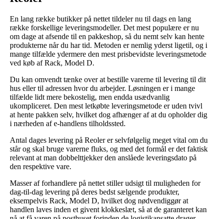
En lang række butikker på nettet tildeler nu til dags en lang
række forskellige leveringsmodeller. Det mest populære er nu
om dage at afsende til en pakkeshop, så du nemt selv kan hente
produkterne når du har tid. Metoden er nemlig yderst ligetil, og i
mange tilfælde ydermere den mest prisbevidste leveringsmetode
ved køb af Rack, Model D.
Du kan omvendt tænke over at bestille varerne til levering til dit
hus eller til adressen hvor du arbejder. Løsningen er i mange
tilfælde lidt mere bekostelig, men endda usædvanlig
ukompliceret. Den mest letkøbte leveringsmetode er uden tvivl
at hente pakken selv, hvilket dog afhænger af at du opholder dig
i nærheden af e-handlens tilholdssted.
Antal dages levering på Reoler er selvfølgelig meget vital om du
står og skal bruge varerne fluks, og med det formål er det faktisk
relevant at man dobbelttjekker den anslåede leveringsdato på
den respektive vare.
Masser af forhandlere på nettet stiller udsigt til muligheden for
dag-til-dag levering på deres bedst sælgende produkter,
eksempelvis Rack, Model D, hvilket dog nødvendiggør at
handlen laves inden et givent klokkeslæt, så at de garanteret kan
nå at få varen på posthuset forinden de logistikansatte drager