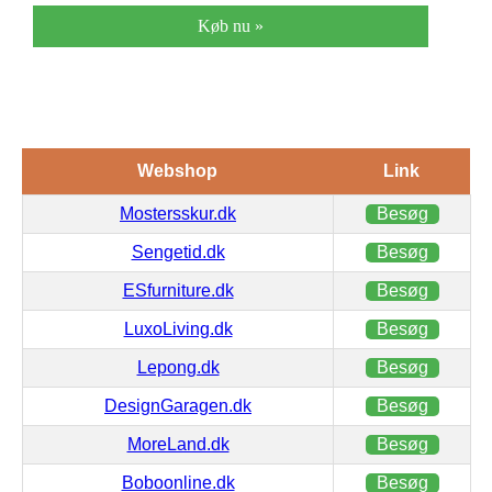
Køb nu »
Webshop
Link
Mostersskur.dk
Besøg
Sengetid.dk
Besøg
ESfurniture.dk
Besøg
LuxoLiving.dk
Besøg
Lepong.dk
Besøg
DesignGaragen.dk
Besøg
MoreLand.dk
Besøg
Boboonline.dk
Besøg