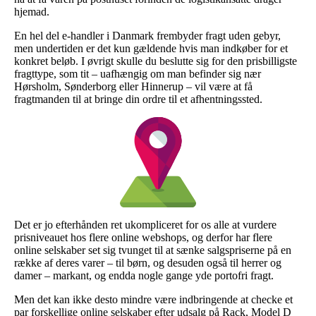
hjemad.
En hel del e-handler i Danmark frembyder fragt uden gebyr,
men undertiden er det kun gældende hvis man indkøber for et
konkret beløb. I øvrigt skulle du beslutte sig for den prisbilligste
fragttype, som tit – uafhængig om man befinder sig nær
Hørsholm, Sønderborg eller Hinnerup – vil være at få
fragtmanden til at bringe din ordre til et afhentningssted.
Det er jo efterhånden ret ukompliceret for os alle at vurdere
prisniveauet hos flere online webshops, og derfor har flere
online selskaber set sig tvunget til at sænke salgspriserne på en
række af deres varer – til børn, og desuden også til herrer og
damer – markant, og endda nogle gange yde portofri fragt.
Men det kan ikke desto mindre være indbringende at checke et
par forskellige online selskaber efter udsalg på Rack, Model D