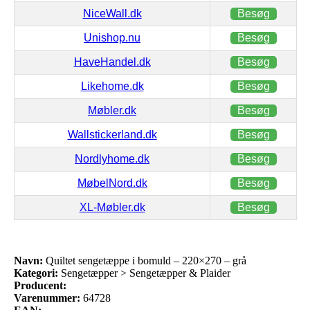
NiceWall.dk
Besøg
Unishop.nu
Besøg
HaveHandel.dk
Besøg
Likehome.dk
Besøg
Møbler.dk
Besøg
Wallstickerland.dk
Besøg
Nordlyhome.dk
Besøg
MøbelNord.dk
Besøg
XL-Møbler.dk
Besøg
Navn:
Quiltet sengetæppe i bomuld – 220×270 – grå
Kategori:
Sengetæpper > Sengetæpper & Plaider
Producent:
Varenummer:
64728