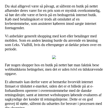
Du skal alligevel være så påvagt, at såfremt en butik på nettet
afhænder deres varer for en pris som er mystisk overkommelig,
så bør det ofte være et bevis på en bedragerisk internet butik.
Køb med betalingskort er trods alt omsluttet af en
lovbestemmelse, som assisterer køberen imod uægte internet
foretagender.
Vi anbefaler generelt shopping med kort eller betalinger med
mobilen. Som en anden løsning burde du anvende en løsning
som f.eks. ViaBill, hvis du efterspørger at dække prisen over en
periode.
Før nogen shopper hos en butik på nettet bør man faktisk bese
webbutikkens betingelser, men det er uden tvivl en tidskrævende
opgave.
Et alternativ kan derfor være at bemærke hvorvidt internet
firmaet er tilsluttet e-mærket, siden det er et billede på at e-
forhandleren opererer i overensstemmelse med de danske
retningslinjer, samt at internet webshoppen løbende evalueres af
sagkyndige der kender til retningslinjerne. Dette er en god
genvej til støtte, såfremt du udsættes for besvær i processen med
din shopping.