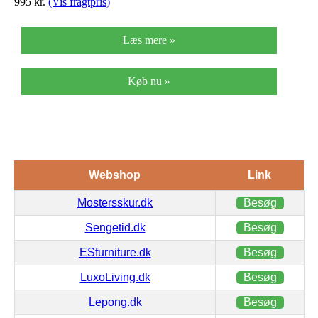
995
kr.
(Vis fragtpris)
Læs mere »
Køb nu »
Webshop
Link
Mostersskur.dk
Besøg
Sengetid.dk
Besøg
ESfurniture.dk
Besøg
LuxoLiving.dk
Besøg
Lepong.dk
Besøg