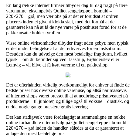
En lang række internet firmaer tilbyder dag-til-dag fragt på flere
varenumre, eksempelvis Quiltet sengetæppe i bomuld –
220×270 – grå, men vær obs på at det er forudsat at ordren
placeres inden et givent klokkeslæt, med det formål at de
garanteret kan nå at få de nye varer på posthuset forud for at de
pakkeansatte holder fyraften.
Visse online virksomheder tilbyder fragt uden gebyr, men typisk
er det under betingelse af at der erhverves for en fastsat sum.
Desuden kan du udvælge den mest betalelige fragtform, hvilket
typisk – om du befinder sig ved Taastrup, Brønderslev eller
Lemvig – vil blive at få kørt varerne til en pakkeshop.
Det er efterhånden virkelig overkommeligt for enhver at finde de
bedste priser hos diverse online varehuse, og altså har massevis
af internet shops været presset til at at nedbringe prisniveauet på
produkterne – til juniorer, og tillige også til voksne – drastisk, og
endda nogle gange præstere gratis levering.
Det kan stadigvæk være fordelagtigt at sammenligne en række
online forhandlere efter udsalg på Quiltet sengetæppe i bomuld –
220×270 – grå inden du handler, således at du er garanteret at
antage den mest betalelige pris.