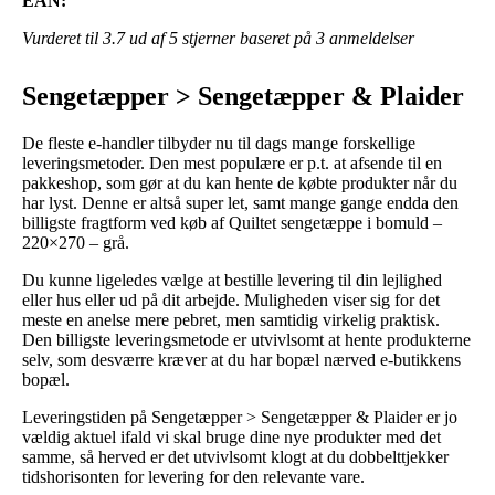
EAN:
Vurderet til
3.7
ud af 5 stjerner baseret på
3
anmeldelser
Sengetæpper > Sengetæpper & Plaider
De fleste e-handler tilbyder nu til dags mange forskellige
leveringsmetoder. Den mest populære er p.t. at afsende til en
pakkeshop, som gør at du kan hente de købte produkter når du
har lyst. Denne er altså super let, samt mange gange endda den
billigste fragtform ved køb af Quiltet sengetæppe i bomuld –
220×270 – grå.
Du kunne ligeledes vælge at bestille levering til din lejlighed
eller hus eller ud på dit arbejde. Muligheden viser sig for det
meste en anelse mere pebret, men samtidig virkelig praktisk.
Den billigste leveringsmetode er utvivlsomt at hente produkterne
selv, som desværre kræver at du har bopæl nærved e-butikkens
bopæl.
Leveringstiden på Sengetæpper > Sengetæpper & Plaider er jo
vældig aktuel ifald vi skal bruge dine nye produkter med det
samme, så herved er det utvivlsomt klogt at du dobbelttjekker
tidshorisonten for levering for den relevante vare.