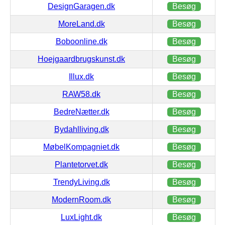
DesignGaragen.dk
Besøg
MoreLand.dk
Besøg
Boboonline.dk
Besøg
Hoejgaardbrugskunst.dk
Besøg
Illux.dk
Besøg
RAW58.dk
Besøg
BedreNætter.dk
Besøg
Bydahlliving.dk
Besøg
MøbelKompagniet.dk
Besøg
Plantetorvet.dk
Besøg
TrendyLiving.dk
Besøg
ModernRoom.dk
Besøg
LuxLight.dk
Besøg