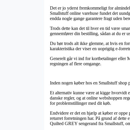
Det er jo yderst fremkommeligt for alminde
Smallstuff online varehuse fundet det uundgåe
endda nogle gange garantere fragt uden ber
Trods dette kan det til hver en tid være sm
gennemfører din bestilling, sådan at du er us
Du bør trods alt ikke glemme, at hvis en for
karakteristika der viser en uoprigtig e-forre
Generelt går vi ind for kortbetalinger eller
regningen af flere omgange.
Inden nogen køber hos en Smallstuff shop på
Et alternativ kunne være at kigge hvorvidt e
danske regler, og at online webshoppen regelm
for problemstillinger med dit køb.
Endvidere er det en hjælp at køber er oppe
returret forretningen har. På grund af dette
Quilted GREY sengerand fra Smallstuff, om 