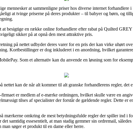
lige mennesker at sammenligne priser hos diverse internet forhandlere 
ligt at tvinge priserne på deres produkter – til babyer og børn, og tilli
egning.
art at besigtige en række online forhandlere efter rabat på Quilted GREY
vigeligt sikker på at opnå den mest attraktive pris.
retning på nettet udbyder deres varer for en pris der kan virke uhørt ov
tning. Kortbestillinger er dog inkluderet i en anordning, hvilket garanter
 MobilePay. Som et alternativ kan du anvende en løsning som for eksempel
 nettet kan de når alt kommer til alt granske forhandlerens regler, de
-firmaet er medlem af e-mærke ordningen, hvilket skulle være en angivel
æssigt tilses af specialister der forstår de gældende regler. Dette er en 
 på mærkerne omkring de mest betydningsfulde regler der spiller ind i 
 er det samtidig essesentielt, at man stadig gemmer sin ordremail, såle
man søger et produkt til en dame eller herre.