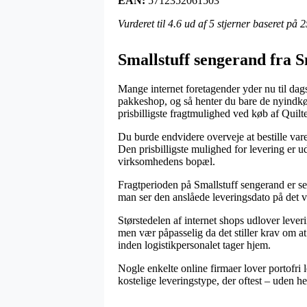
EAN:
5712352061503
Vurderet til
4.6
ud af 5 stjerner baseret på
2
Smallstuff sengerand fra S
Mange internet foretagender yder nu til dags
pakkeshop, og så henter du bare de nyindkøb
prisbilligste fragtmulighed ved køb af Qui
Du burde endvidere overveje at bestille varer
Den prisbilligste mulighed for levering er u
virksomhedens bopæl.
Fragtperioden på Smallstuff sengerand er se
man ser den anslåede leveringsdato på de
Størstedelen af internet shops udlover lev
men vær påpasselig da det stiller krav om at 
inden logistikpersonalet tager hjem.
Nogle enkelte online firmaer lover portofri 
kostelige leveringstype, der oftest – uden he