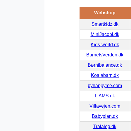
Webshop
Smartkidz.dk
MiniJacobi.dk
Kids-world.dk
BarnetsVerden.dk
Børnibalance.dk
Koalabarn.dk
byhappyme.com
LIAMS.dk
Villavejen.com
Babyplan.dk
Tralaleg.dk