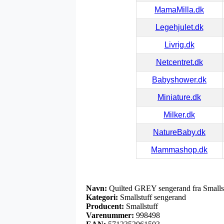
MamaMilla.dk
Legehjulet.dk
Livrig.dk
Netcentret.dk
Babyshower.dk
Miniature.dk
Milker.dk
NatureBaby.dk
Mammashop.dk
Navn:
Quilted GREY sengerand fra Smalls
Kategori:
Smallstuff sengerand
Producent:
Smallstuff
Varenummer:
998498