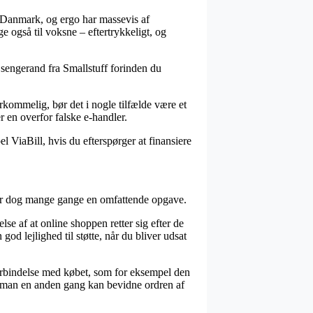
i Danmark, og ergo har massevis af
ge også til voksne – eftertrykkeligt, og
 sengerand fra Smallstuff forinden du
erkommelig, bør det i nogle tilfælde være et
er en overfor falske e-handler.
 ViaBill, hvis du efterspørger at finansiere
t er dog mange gange en omfattende opgave.
se af at online shoppen retter sig efter de
god lejlighed til støtte, når du bliver udsat
forbindelse med købet, som for eksempel den
des man en anden gang kan bevidne ordren af