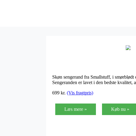
Skøn sengerand fra Smallstuff, i smørblødt 
Sengeranden er lavet i den bedste kvalitet, 
699
kr.
(Vis fragtpris)
Læs mere »
Køb nu »