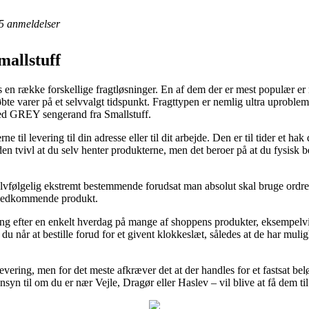
5
anmeldelser
mallstuff
 en række forskellige fragtløsninger. En af dem der er mest populær er 
te varer på et selvvalgt tidspunkt. Fragttypen er nemlig ultra uproble
lted GREY sengerand fra Smallstuff.
ne til levering til din adresse eller til dit arbejde. Den er til tider et 
den tvivl at du selv henter produkterne, men det beroer på at du fysisk b
lvfølgelig ekstremt bestemmende forudsat man absolut skal bruge ordren
t vedkommende produkt.
ering efter en enkelt hverdag på mange af shoppens produkter, eksempel
du når at bestille forud for et givent klokkeslæt, således at de har mulig
levering, men for det meste afkræver det at der handles for et fastsat b
nsyn til om du er nær Vejle, Dragør eller Haslev – vil blive at få dem ti