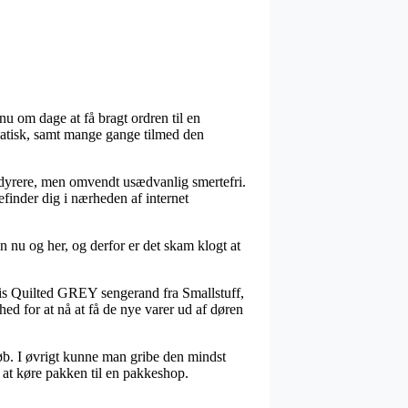
nu om dage at få bragt ordren til en
matisk, samt mange gange tilmed den
hak dyrere, men omvendt usædvanlig smertefri.
efinder dig i nærheden af internet
 nu og her, og derfor er det skam klogt at
vis Quilted GREY sengerand fra Smallstuff,
hed for at nå at få de nye varer ud af døren
eløb. I øvrigt kunne man gribe den mindst
l at køre pakken til en pakkeshop.