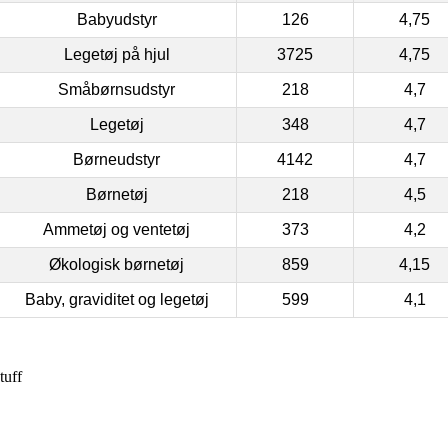
Babyudstyr
126
4,75
Legetøj på hjul
3725
4,75
Småbørnsudstyr
218
4,7
Legetøj
348
4,7
Børneudstyr
4142
4,7
Børnetøj
218
4,5
Ammetøj og ventetøj
373
4,2
Økologisk børnetøj
859
4,15
Baby, graviditet og legetøj
599
4,1
tuff