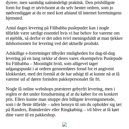
dyrere, men samtidig ualmindeligt praktisk. Den prisbilligste
form for fragt er utvivlsomt at du selv henter ordren, som jo
nødvendiggør at du er med kort afstand til internet forretningens
hjemsted.
Antal dages levering på Filibabba puslepuder kan i nogle
tilfælde være særligt essentiel hvis vi har behov for varerne om
et øjeblik, så derfor er det uden tvivl meningsfuldt at man tjekker
tidshorisonten for levering ved det aktuelle produkt.
Adskillige e-forretninger tilbyder muligheden for dag-til-dag
levering på en lang række af deres varer, eksempelvis Puslepude
fra Filibabba – Moonlight hvid, som alligevel tager
udgangspunkt i at ordren gennemføres forud for et angivent
klokkeslæt, med det formål at de har udsigt til at kunne nå at få
varerne ud af døren forinden pakkepersonalet får fri.
Nogle få online webshops præsterer gebyrfri levering, men i
reglen er det under forudsætning af at du køber for en konkret
pris. Ellers kunne man snuppe den billigste leveringsmetode,
som i de fleste tilfælde – uden hensyn til om du opholder sig tæt
på Randers, Brønderslev eller Ringkøbing – vil blive at få kørt
dine varer til en pakkeshop.