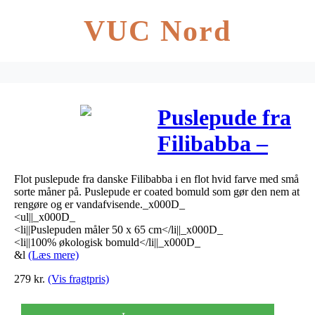
VUC Nord
Puslepude fra
Filibabba –
Moonlight
Flot puslepude fra danske Filibabba i en flot hvid farve med små
hvid
sorte måner på. Puslepude er coated bomuld som gør den nem at
rengøre og er vandafvisende._x000D_
<ul||_x000D_
<li||Puslepuden måler 50 x 65 cm</li||_x000D_
<li||100% økologisk bomuld</li||_x000D_
&l
(Læs mere)
279
kr.
(Vis fragtpris)