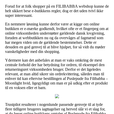
Forud for at folk shopper på en FILIBABBA webshop kunne de
helt sikkert bese e-butikkens regler, dog er det uden tvivl ikke
super interessant.
En nemmere løsning kunne derfor være at kigge om online
butikken er e-mærke godkendt, hvilket ofte er et fingerpeg om at
online virksomheden understøtter gældende dansk lovgivning,
foruden at webbutikken nu og da overvåges af fagmænd som
har megen viden om de gældende bestemmelser. Dette er
desuden en god genvej til at blive hjulpet, for så vidt du møder
vanskeligheder med din shopping.
Ydermere kan det anbefales at man er vaks omkring de mest
centrale forhold der har betydning for ordren, til eksempel den
returneringsret virksomheden bruger. Derfor er det ligeledes
relevant, at man altid sikrer sin ordrekvittering, således man til
enhver tid kan eftervise bestillingen af Puslepude fra Filibabba –
Moonlight hvid, ligegyldigt om man er på udkig efter et produkt
til en voksen eller et barn.
Trustpilot resulterer i nogenlunde passende genveje til at tyde
flere tidligere brugeres iagttagelser og herved slår vi et slag for,
at du beser online butikkens omtaler af Puslepude fra Filibabba –