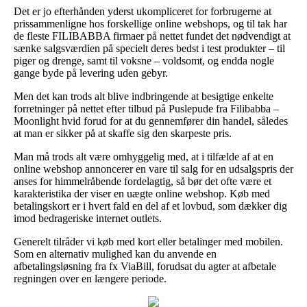
Det er jo efterhånden yderst ukompliceret for forbrugerne at
prissammenligne hos forskellige online webshops, og til tak har
de fleste FILIBABBA firmaer på nettet fundet det nødvendigt at
sænke salgsværdien på specielt deres bedst i test produkter – til
piger og drenge, samt til voksne – voldsomt, og endda nogle
gange byde på levering uden gebyr.
Men det kan trods alt blive indbringende at besigtige enkelte
forretninger på nettet efter tilbud på Puslepude fra Filibabba –
Moonlight hvid forud for at du gennemfører din handel, således
at man er sikker på at skaffe sig den skarpeste pris.
Man må trods alt være omhyggelig med, at i tilfælde af at en
online webshop annoncerer en vare til salg for en udsalgspris der
anses for himmelråbende fordelagtig, så bør det ofte være et
karakteristika der viser en uægte online webshop. Køb med
betalingskort er i hvert fald en del af et lovbud, som dækker dig
imod bedrageriske internet outlets.
Generelt tilråder vi køb med kort eller betalinger med mobilen.
Som en alternativ mulighed kan du anvende en
afbetalingsløsning fra fx ViaBill, forudsat du agter at afbetale
regningen over en længere periode.