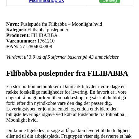
Mammashop.dk
Besøg
Navn:
Puslepude fra Filibabba – Moonlight hvid
Kategori:
Filibabba puslepuder
Producent:
FILIBABBA
Varenummer:
1761210
EAN:
5712804003808
Vurderet til
3.9
ud af 5 stjerner baseret på
43
anmeldelser
Filibabba puslepuder fra FILIBABBA
En stor portion netbutikker i Danmark tilbyder i vore dage en
række forskellige muligheder for levering. En favorit er i vore
dage at få bragt ordren til en pakkeshop, og så skal du blot gå
forbi efter din nyindkøbte vare den dag der passer dig.
Leveringstypen er jo ultra enkel, og endda endvidere den
billigste leveringsudgave ved køb af Puslepude fra Filibabba –
Moonlight hvid.
Du kunne ligeledes forsøge at få pakken leveret til din lejlighed
eller ud til din arbejdsplads. Fragttypen viser sig desværre et hak