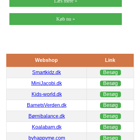
Læs mere »
Køb nu »
Webshop
Link
Smartkidz.dk
Besøg
MiniJacobi.dk
Besøg
Kids-world.dk
Besøg
BarnetsVerden.dk
Besøg
Børnibalance.dk
Besøg
Koalabarn.dk
Besøg
byhappyme.com
Besøg