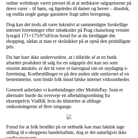
online webshops været presset til at at nedskære salgspriserne på
deres varer – til børn, og ligeledes til damer og herrer – drastisk,
og endda nogle gange garantere fragt uden beregning.
Dog kan det trods alt være lukrativt at sammenligne forskellige
internet forretninger efter rabatkoder på Prag chaiselong venstre
lysegrå 171×175/97x83cm forud for at du færdiggør din
shopping, sådan at man er skråsikker på at opnå den prisbilligste
pris.
Du bør bare ikke undervurdere, at i tilfælde af at en butik
afsætter produkter til salg for en salgspris der kan ses som
enormt attraktiv, er det tit være et faresignal om en snydagtig e-
forretning. Kortbestillinger er på den anden side omfavnet af en
bestemmelse, som bistår folk imod falske internet virksomheder.
Generelt anbefaler vi kortbetalinger eller MobilePay. Som et
alternativ burde du overveje en afbetalingsordning fra
eksempelvis ViaBill, hvis du tilstræber at afdrage
omkostningerne af flere omgange.
Forud for at folk bestiller på en netbutik kan man faktisk tage
stilling til e-shoppens handelsaftale, dog er det naturligvis ikke
særlig morsomt.