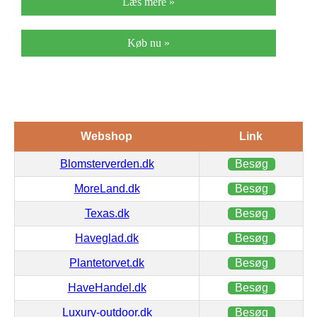
Læs mere »
Køb nu »
Webshop
Link
Blomsterverden.dk
Besøg
MoreLand.dk
Besøg
Texas.dk
Besøg
Haveglad.dk
Besøg
Plantetorvet.dk
Besøg
HaveHandel.dk
Besøg
Luxury-outdoor.dk
Besøg