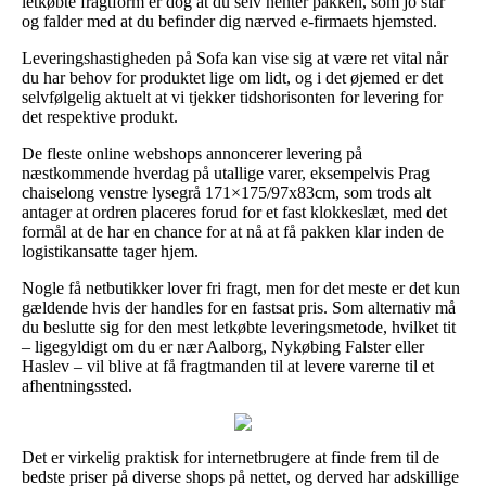
letkøbte fragtform er dog at du selv henter pakken, som jo står
og falder med at du befinder dig nærved e-firmaets hjemsted.
Leveringshastigheden på Sofa kan vise sig at være ret vital når
du har behov for produktet lige om lidt, og i det øjemed er det
selvfølgelig aktuelt at vi tjekker tidshorisonten for levering for
det respektive produkt.
De fleste online webshops annoncerer levering på
næstkommende hverdag på utallige varer, eksempelvis Prag
chaiselong venstre lysegrå 171×175/97x83cm, som trods alt
antager at ordren placeres forud for et fast klokkeslæt, med det
formål at de har en chance for at nå at få pakken klar inden de
logistikansatte tager hjem.
Nogle få netbutikker lover fri fragt, men for det meste er det kun
gældende hvis der handles for en fastsat pris. Som alternativ må
du beslutte sig for den mest letkøbte leveringsmetode, hvilket tit
– ligegyldigt om du er nær Aalborg, Nykøbing Falster eller
Haslev – vil blive at få fragtmanden til at levere varerne til et
afhentningssted.
Det er virkelig praktisk for internetbrugere at finde frem til de
bedste priser på diverse shops på nettet, og derved har adskillige