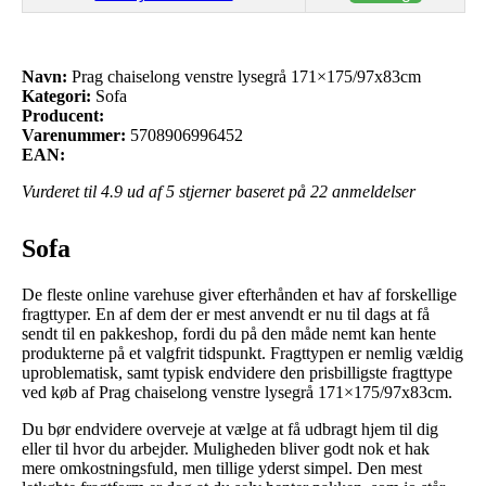
Navn:
Prag chaiselong venstre lysegrå 171×175/97x83cm
Kategori:
Sofa
Producent:
Varenummer:
5708906996452
EAN:
Vurderet til
4.9
ud af 5 stjerner baseret på
22
anmeldelser
Sofa
De fleste online varehuse giver efterhånden et hav af forskellige
fragttyper. En af dem der er mest anvendt er nu til dags at få
sendt til en pakkeshop, fordi du på den måde nemt kan hente
produkterne på et valgfrit tidspunkt. Fragttypen er nemlig vældig
uproblematisk, samt typisk endvidere den prisbilligste fragttype
ved køb af Prag chaiselong venstre lysegrå 171×175/97x83cm.
Du bør endvidere overveje at vælge at få udbragt hjem til dig
eller til hvor du arbejder. Muligheden bliver godt nok et hak
mere omkostningsfuld, men tillige yderst simpel. Den mest