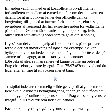
En anden valgmulighed er at kontrollere hvorvidt internet
forhandleren er medlem af e-mærket, eftersom det kan være en
garanti for at netbutikken følger den officielle danske
lovgivning, tillige med at internet forhandleren regelmæssigt
revurderes af fagmænd der har ekspertise inden for vedtægterne
på området. Desuden får du anledning til opbakning, hvis du
bliver udsat for vanskeligheder som følge af din shopping.
Ligeså kan det være til hjælp at køberen er obs på de primære
forhold der har indvirkning på købet, for eksempel hvilken
byttepolitik virksomheden kører med. På grund af dette er det på
samme måde vigtigt, at man stadigvæk bibeholder sin
købsbekræftelse, så man senere vil kunne påvise sin ordre af
Prag chaiselong venstre lysegrå 171×175/97x83cm, hvad end du
leder efter en vare til en voksen eller et barn.
Trustpilot indebærer temmelig solide genveje til at gennemrode
flere aktuelle køberes betragtninger og af den grund tilrådes det,
at du kigger på online shoppens kritik af Prag chaiselong venstre
lysegrå 171×175/97x83cm inden du handler.
Facebook bringer dig også evigt ønskværdige løsninger til at få