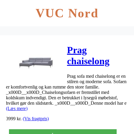
VUC Nord
Prag
chaiselong
venstre lysegrå
Prag sofa med chaiselong er en
171×175/97x83
stilren og moderne sofa. Sofaen
er komfortvenlig og kan rumme den store familie.
_x000D__x000D_Chaiselongsofaen er fremstillet med
koldskum indvendigt. Den er betrukket i lysegrå møbelstof,
hvilket gør den slidstærk. _x000D__x000D_Denne model har e
(Læs mere)
3999
kr.
(Vis fragtpris)