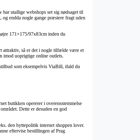
iv har utallige webshops set sig nødsaget til
gt, og endda nogle gange præstere fragt uden
rå højre 171×175/97x83cm inden du
ttraktiv, så er det i nogle tilfælde være et
 imod uoprigtige online outlets.
stilbud som eksempelvis ViaBill, ifald du
rnet butikken opererer i overensstemmelse
å området. Dette er desuden en god
ks. den byttepolitik internet shoppen lover.
nne eftervise bestillingen af Prag