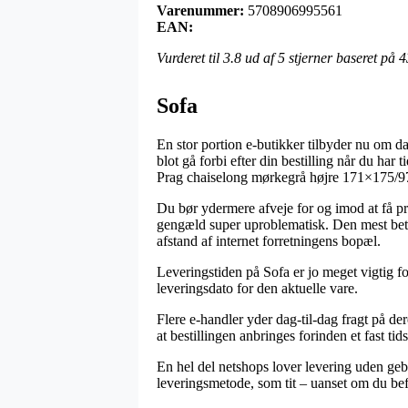
Varenummer:
5708906995561
EAN:
Vurderet til
3.8
ud af 5 stjerner baseret på
4
Sofa
En stor portion e-butikker tilbyder nu om da
blot gå forbi efter din bestilling når du ha
Prag chaiselong mørkegrå højre 171×175/
Du bør ydermere afveje for og imod at få prod
gengæld super uproblematisk. Den mest betale
afstand af internet forretningens bopæl.
Leveringstiden på Sofa er jo meget vigtig fo
leveringsdato for den aktuelle vare.
Flere e-handler yder dag-til-dag fragt på
at bestillingen anbringes forinden et fast t
En hel del netshops lover levering uden geby
leveringsmetode, som tit – uanset om du befi