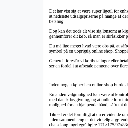
Det har vist sig at være super ligetil for en
at nedsætte udsalgspriserne på mange af der
betaling.
Dog kan det trods alt vise sig lønsomt at 
gennemfører dit køb, så man er skråsikker på
Du må lige meget hvad være obs på, at såfrem
symbol på en uoprigtig online shop. Shoppin
Generelt foreslår vi kortbetalinger eller b
ser en fordel i at afbetale pengene over flere
Inden nogen køber i en online shop burde de 
En anden valgmulighed kan være at kontroll
med dansk lovgivning, og at online forretni
mulighed for en hjælpende hånd, såfremt du
Tilmed er det fornuftigt at du er vidende om
I den sammenhæng er det virkelig afgørende, 
chaiselong mørkegrå højre 171×175/97x83cm,