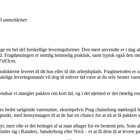
3
anmeldelser
ge en hel del forskellige leveringsformer. Den mest anvendte er i dag at
r tid. Fragtløsningen er nemlig temmelig praktisk, samt typisk også den m
97x83cm.
ukterne leveret til dit hus eller til din arbejdsplads. Fragtmetoden er u
lige leveringsmanér vil dog til enhver tid være at du selv henter varer
rudsat vi mangler pakken om kort tid, og i det øjemed er det rimelig esse
 deres bedst sælgende varenumre, eksempelvis Prag chaiselong mørkegrå
idspunkt, med hensynstagen til at de har en chance for at nå at få pakken
r, men ofte er det betinget af at man aftager for en bestemt pris. Som 
nder sig i Randers, Sønderborg eller Nivå – er at få dem til at levere p