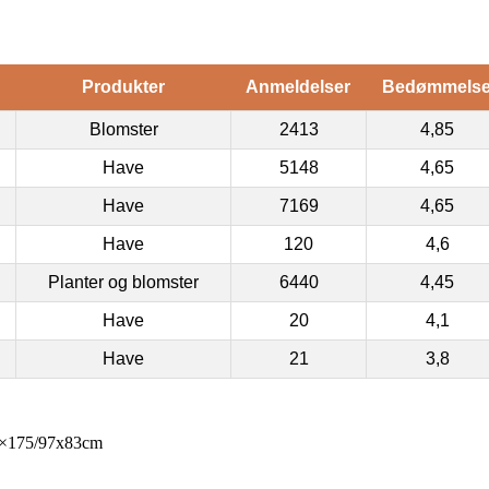
Produkter
Anmeldelser
Bedømmels
Blomster
2413
4,85
Have
5148
4,65
Have
7169
4,65
Have
120
4,6
Planter og blomster
6440
4,45
Have
20
4,1
Have
21
3,8
71×175/97x83cm