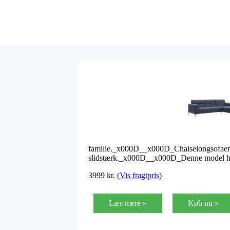
familie._x000D__x000D_Chaiselongsofaen er
slidstærk._x000D__x000D_Denne model h
3999
kr.
(Vis fragtpris)
Læs mere »
Køb nu »