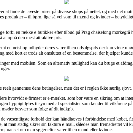
hver at finde de laveste priser på diverse shops på nettet, og med det mot
es produkter – til børn, lige så vel som til mænd og kvinder – betydeli
kigge forbi en række e-butikker efter tilbud på Prag chaiselong mørkeg
 at opnå den mest attraktive pris.
t en netshop udbyder deres varer til en udsalgspris der kan virke uhørt a
g med kort er trods alt omsluttet af en bestemmelse, der hjælper kunden
etalinger med mobilen. Som en alternativ mulighed kan du bruge et afdrag
 uger.
reelt gennemse dens betingelser, men det er i reglen ikke særlig sjovt.
ere hvorvidt e-firmaet er e-mærket, som bør være en sikring om at inte
ngen hyppigt føres tilsyn med af specialister som kender til vilkårene p
 møder besvær som følge af dit indkøb.
 de væsentligste forhold der kan håndhæves i forbindelse med købet, f.e
at man stadig sikrer sin faktura e-mail, således man fremadrettet vil ku
 uanset om man søger efter varer til en mand eller kvinde.