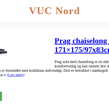
VUC Nord
Prag chaiselong
171×175/97x83
Prag sofa med chaiselong er en stil
komfortvenlig og kan rumme den s
 fremstillet med koldskum indvendigt. Den er betrukket i mørkegråt m
ar e
(Læs mere)