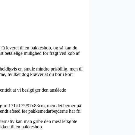
 få leveret til en pakkeshop, og så kan du
est betalelige mulighed for fragt ved køb af
heldigvis en smule mindre prisbillig, men til
ne, hvilket dog kræver at du bor i kort
ntielt at vi besigtiger den anslåede
 højre 171×175/97x83cm, men det beroer på
 sendt afsted før pakkemedarbejderne har fri.
alternativ kan man gribe den mest letkøbte
akken til en pakkeshop.