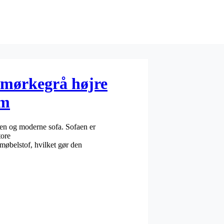
 mørkegrå højre
cm
ren og moderne sofa. Sofaen er
tore
øbelstof, hvilket gør den