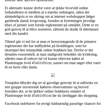
Et alternativ kunne derfor være at tjekke hvorvidt online
forhandleren er medlem af e-mærke ordningen, siden det
almindeligvis er en sikring om at internet webshoppen følger
gældende dansk lovgivning, foruden at forretningen jævnligt
tilses af jurister som forstår reglementet på området. Dette er en
god genvej til at blive assisteret, såfremt du skulle få dilemmaer
med din handel.
Tilmed går vi ind for at man er hensynstagende til de primære
reglementer der har indflydelse på bestillingen, som for
eksempel den returpolitik online butikken har. Derfor er det
desuden essesentielt, at man stadigvæk beholder sin kvittering,
således man til enhver tid vil kunne eftervise købet af
Plantetrappe hvid 45x61x91cm, uanset om man søger efter varer
til en herre eller dame.
Trustpilot tilbyder dig ret så gavnlige genveje til at udforske en
stor gruppe nuværende køberes observationer og herved
foreslåes det, at du tjekker online butikkens omtaler af
Plantetrappe hvid 45x61x91cm før du færdiggør din shopping.
Facebook indebærer for øvrigt fuldstændig passelige chancer for