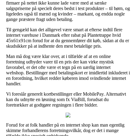
firmaer på nettet ikke kunne lade være med at sænke
salgspriserne på specielt deres bedst i test produkter – til børn, og
ligeledes også til mænd og kvinder – markant, og endda nogle
gange præstere fragt uden betaling.
Til gengæld kan det alligevel være smart at efterse indtil flere
internet varehuse i Danmark efter rabat på Plantetrappe hvid
45x61x91cm forud for at du gennemfører dit køb, sådan at du er
skudsikker på at indhente den mest betalelige pris.
Man må dog være klar over, at i tilfælde af at en online
forretning udbyder varer til en pris der kan virke mystisk
favorabel, er det ofte være et tegn på en uærlig internet
webshop. Bestillinger med betalingskort er imidlertid inkluderet i
en forordning, hvilket redder køberen imod svindlende internet
handler.
Vi foreslår generelt kortbestillinger eller MobilePay. Alternativt
kan du udnytte en løsning som fx ViaBill, forudsat du
foretrækker at godtgøre regningen i flere bidder.
Forud for at folk handler på en internet shop kan man egentlig
skimme forhandlerens forretningsvilkår, dog er det i mange
tilfælde ikke specielt ophidsende.