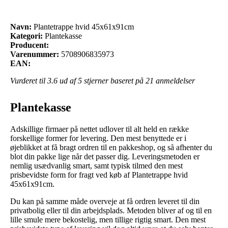
Navn:
Plantetrappe hvid 45x61x91cm
Kategori:
Plantekasse
Producent:
Varenummer:
5708906835973
EAN:
Vurderet til
3.6
ud af 5 stjerner baseret på
21
anmeldelser
Plantekasse
Adskillige firmaer på nettet udlover til alt held en række
forskellige former for levering. Den mest benyttede er i
øjeblikket at få bragt ordren til en pakkeshop, og så afhenter du
blot din pakke lige når det passer dig. Leveringsmetoden er
nemlig usædvanlig smart, samt typisk tilmed den mest
prisbevidste form for fragt ved køb af Plantetrappe hvid
45x61x91cm.
Du kan på samme måde overveje at få ordren leveret til din
privatbolig eller til din arbejdsplads. Metoden bliver af og til en
lille smule mere bekostelig, men tillige rigtig smart. Den mest