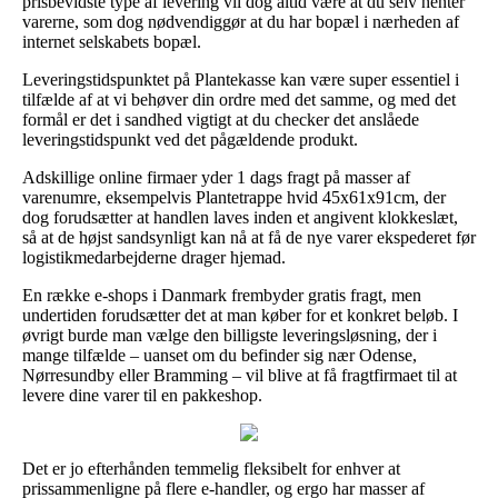
prisbevidste type af levering vil dog altid være at du selv henter
varerne, som dog nødvendiggør at du har bopæl i nærheden af
internet selskabets bopæl.
Leveringstidspunktet på Plantekasse kan være super essentiel i
tilfælde af at vi behøver din ordre med det samme, og med det
formål er det i sandhed vigtigt at du checker det anslåede
leveringstidspunkt ved det pågældende produkt.
Adskillige online firmaer yder 1 dags fragt på masser af
varenumre, eksempelvis Plantetrappe hvid 45x61x91cm, der
dog forudsætter at handlen laves inden et angivent klokkeslæt,
så at de højst sandsynligt kan nå at få de nye varer ekspederet før
logistikmedarbejderne drager hjemad.
En række e-shops i Danmark frembyder gratis fragt, men
undertiden forudsætter det at man køber for et konkret beløb. I
øvrigt burde man vælge den billigste leveringsløsning, der i
mange tilfælde – uanset om du befinder sig nær Odense,
Nørresundby eller Bramming – vil blive at få fragtfirmaet til at
levere dine varer til en pakkeshop.
Det er jo efterhånden temmelig fleksibelt for enhver at
prissammenligne på flere e-handler, og ergo har masser af