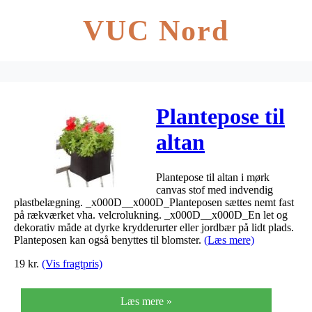
VUC Nord
Plantepose til
altan
19x19x20
Plantepose til altan i mørk
canvas stof med indvendig
plastbelægning. _x000D__x000D_Planteposen sættes nemt fast
på rækværket vha. velcrolukning. _x000D__x000D_En let og
dekorativ måde at dyrke krydderurter eller jordbær på lidt plads.
Planteposen kan også benyttes til blomster.
(Læs mere)
19
kr.
(Vis fragtpris)
Læs mere »