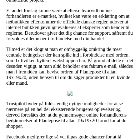
Et andet forslag kunne være at efterse hvorvidt online
forhandleren er e-mærket, hvilket kan være en erklæring om at
netbutikken efterkommer de officielle danske regler, udover at
internet butikken jævnligt evalueres af eksperter som kender til
reglerne. Derudover giver det dig chance for support, såfremt du
forvoldes dilemmaer i forbindelse med din handel.
Tilmed er det klogt at man er omhyggelig omkring de mest
centrale betingelser der kan spille ind i forbindelse med ordren,
som fx hvilken bytteret webshoppen har. På grund af dette er det
desuden vigtigt, at man altid beholder ens faktura e-mail, således
man i fremtiden kan bevise ordren af Plantepose til altan
19x19x20, uden hensyn til om du søger produkter til en kvinde
eller mand.
Trustpilot byder på fuldstændig nyttige muligheder for at se
nærmere på en hel del eksisterende brugeres oplevelser og
derved foreslåes det, at du gennemsøger online forhandlerens
bedømmelser af Plantepose til altan 19x19x20 forud for at du
shopper.
Facebook medfører lige så vel tilpas gode chancer for at få