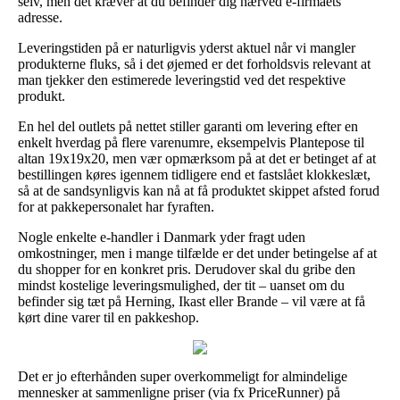
selv, men det kræver at du befinder dig nærved e-firmaets
adresse.
Leveringstiden på er naturligvis yderst aktuel når vi mangler
produkterne fluks, så i det øjemed er det forholdsvis relevant at
man tjekker den estimerede leveringstid ved det respektive
produkt.
En hel del outlets på nettet stiller garanti om levering efter en
enkelt hverdag på flere varenumre, eksempelvis Plantepose til
altan 19x19x20, men vær opmærksom på at det er betinget af at
bestillingen køres igennem tidligere end et fastslået klokkeslæt,
så at de sandsynligvis kan nå at få produktet skippet afsted forud
for at pakkepersonalet har fyraften.
Nogle enkelte e-handler i Danmark yder fragt uden
omkostninger, men i mange tilfælde er det under betingelse af at
du shopper for en konkret pris. Derudover skal du gribe den
mindst kostelige leveringsmulighed, der tit – uanset om du
befinder sig tæt på Herning, Ikast eller Brande – vil være at få
kørt dine varer til en pakkeshop.
Det er jo efterhånden super overkommeligt for almindelige
mennesker at sammenligne priser (via fx PriceRunner) på