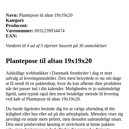
Navn:
Plantepose til altan 19x19x20
Kategori:
Producent:
Varenummer:
6931239934474
EAN:
Vurderet til
4
ud af 5 stjerner baseret på
36
anmeldelser
Plantepose til altan 19x19x20
Adskillige webbutikker i Danmark frembyder i dag et stort
udvalg af leveringsmodeller. Den mest benyttede er nu om dage
at få sendt til en pakkeshop, hvor du kan afhente dine produkter
når det passer ind i din kalender. Muligheden er jo ualmindeligt
ligetil, samt typisk også den mest betalelige metode til levering
ved køb af Plantepose til altan 19x19x20.
Du burde ligeledes beslutte dig for at vælge afsending til din
lejlighed eller hus eller ud på din arbejdsplads. Metoden viser sig
jævnligt en smule mere pebret, men desuden ualmindeligt smart.
Den mest prisbevidste løsning er utvivlsomt at hente pakken