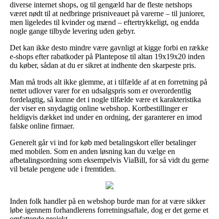
diverse internet shops, og til gengæld har de fleste netshops
været nødt til at nedbringe prisniveauet på varerne – til juniorer,
men ligeledes til kvinder og mænd – eftertrykkeligt, og endda
nogle gange tilbyde levering uden gebyr.
Det kan ikke desto mindre være gavnligt at kigge forbi en række
e-shops efter rabatkoder på Plantepose til altan 19x19x20 inden
du køber, sådan at du er sikret at indhente den skarpeste pris.
Man må trods alt ikke glemme, at i tilfælde af at en forretning på
nettet udlover varer for en udsalgspris som er overordentlig
fordelagtig, så kunne det i nogle tilfælde være et karakteristika
der viser en snydagtig online webshop. Kortbestillinger er
heldigvis dækket ind under en ordning, der garanterer en imod
falske online firmaer.
Generelt går vi ind for køb med betalingskort eller betalinger
med mobilen. Som en anden løsning kan du vælge en
afbetalingsordning som eksempelvis ViaBill, for så vidt du gerne
vil betale pengene ude i fremtiden.
Inden folk handler på en webshop burde man for at være sikker
løbe igennem forhandlerens forretningsaftale, dog er det gerne et
omfattende projekt.