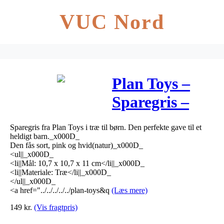
VUC Nord
Plan Toys –
Sparegris –
Natur
Sparegris fra Plan Toys i træ til børn. Den perfekte gave til et
heldigt barn._x000D_
Den fås sort, pink og hvid(natur)_x000D_
<ul||_x000D_
<li||Mål: 10,7 x 10,7 x 11 cm</li||_x000D_
<li||Materiale: Træ</li||_x000D_
</ul||_x000D_
<a href="../../../../../plan-toys&q
(Læs mere)
149
kr.
(Vis fragtpris)