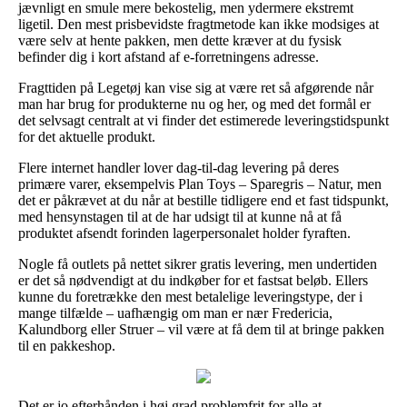
jævnligt en smule mere bekostelig, men ydermere ekstremt
ligetil. Den mest prisbevidste fragtmetode kan ikke modsiges at
være selv at hente pakken, men dette kræver at du fysisk
befinder dig i kort afstand af e-forretningens adresse.
Fragttiden på Legetøj kan vise sig at være ret så afgørende når
man har brug for produkterne nu og her, og med det formål er
det selvsagt centralt at vi finder det estimerede leveringstidspunkt
for det aktuelle produkt.
Flere internet handler lover dag-til-dag levering på deres
primære varer, eksempelvis Plan Toys – Sparegris – Natur, men
det er påkrævet at du når at bestille tidligere end et fast tidspunkt,
med hensynstagen til at de har udsigt til at kunne nå at få
produktet afsendt forinden lagerpersonalet holder fyraften.
Nogle få outlets på nettet sikrer gratis levering, men undertiden
er det så nødvendigt at du indkøber for et fastsat beløb. Ellers
kunne du foretrække den mest betalelige leveringstype, der i
mange tilfælde – uafhængig om man er nær Fredericia,
Kalundborg eller Struer – vil være at få dem til at bringe pakken
til en pakkeshop.
Det er jo efterhånden i høj grad problemfrit for alle at