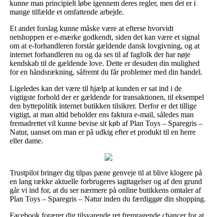
kunne man principielt løbe igennem deres regler, men det er i
mange tilfælde et omfattende arbejde.
Et andet forslag kunne måske være at efterse hvorvidt
netshoppen er e-mærke godkendt, siden det kan være et signal
om at e-forhandleren forstår gældende dansk lovgivning, og at
internet forhandleren nu og da ses til af fagfolk der har nøje
kendskab til de gældende love. Dette er desuden din mulighed
for en håndsrækning, såfremt du får problemer med din handel.
Ligeledes kan det være til hjælp at kunden er sat ind i de
vigtigste forhold der er gældende for transaktionen, til eksempel
den byttepolitik internet butikken tilsikrer. Derfor er det tillige
vigtigt, at man altid beholder ens faktura e-mail, således man
fremadrettet vil kunne bevise sit køb af Plan Toys – Sparegris –
Natur, uanset om man er på udkig efter et produkt til en herre
eller dame.
Trustpilot bringer dig tilpas pæne genveje til at blive klogere på
en lang række aktuelle forbrugeres iagttagelser og af den grund
går vi ind for, at du ser nærmere på online butikkens omtaler af
Plan Toys – Sparegris – Natur inden du færdiggør din shopping.
Facebook forærer dig tilsvarende ret fremragende chancer for at