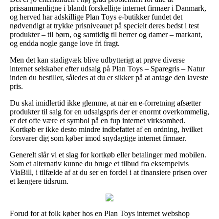
prissammenligne i blandt forskellige internet firmaer i Danmark,
og herved har adskillige Plan Toys e-butikker fundet det
nødvendigt at trykke prisniveauet på specielt deres bedst i test
produkter – til børn, og samtidig til herrer og damer – markant,
og endda nogle gange love fri fragt.
Men det kan stadigvæk blive udbytterigt at prøve diverse
internet selskaber efter udsalg på Plan Toys – Sparegris – Natur
inden du bestiller, således at du er sikker på at antage den laveste
pris.
Du skal imidlertid ikke glemme, at når en e-forretning afsætter
produkter til salg for en udsalgspris der er enormt overkommelig,
er det ofte være et symbol på en fup internet virksomhed.
Kortkøb er ikke desto mindre indbefattet af en ordning, hvilket
forsvarer dig som køber imod snydagtige internet firmaer.
Generelt slår vi et slag for kortkøb eller betalinger med mobilen.
Som et alternativ kunne du bruge et tilbud fra eksempelvis
ViaBill, i tilfælde af at du ser en fordel i at finansiere prisen over
et længere tidsrum.
Forud for at folk køber hos en Plan Toys internet webshop