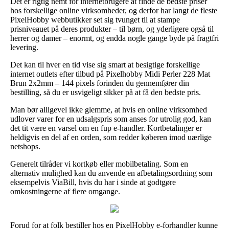
Det er rigtig nemt for internetbrugere at finde de bedste priser
hos forskellige online virksomheder, og derfor har langt de fleste
PixelHobby webbutikker set sig tvunget til at stampe
prisniveauet på deres produkter – til børn, og yderligere også til
herrer og damer – enormt, og endda nogle gange byde på fragtfri
levering.
Det kan til hver en tid vise sig smart at besigtige forskellige
internet outlets efter tilbud på Pixelhobby Midi Perler 228 Mat
Brun 2x2mm – 144 pixels forinden du gennemfører din
bestilling, så du er usvigeligt sikker på at få den bedste pris.
Man bør alligevel ikke glemme, at hvis en online virksomhed
udlover varer for en udsalgspris som anses for utrolig god, kan
det tit være en varsel om en fup e-handler. Kortbetalinger er
heldigvis en del af en orden, som redder køberen imod uærlige
netshops.
Generelt tilråder vi kortkøb eller mobilbetaling. Som en
alternativ mulighed kan du anvende en afbetalingsordning som
eksempelvis ViaBill, hvis du har i sinde at godtgøre
omkostningerne af flere omgange.
Forud for at folk bestiller hos en PixelHobby e-forhandler kunne