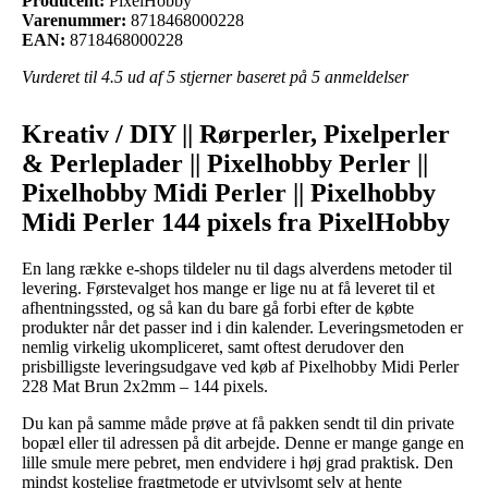
Producent:
PixelHobby
Varenummer:
8718468000228
EAN:
8718468000228
Vurderet til
4.5
ud af 5 stjerner baseret på
5
anmeldelser
Kreativ / DIY || Rørperler, Pixelperler
& Perleplader || Pixelhobby Perler ||
Pixelhobby Midi Perler || Pixelhobby
Midi Perler 144 pixels fra PixelHobby
En lang række e-shops tildeler nu til dags alverdens metoder til
levering. Førstevalget hos mange er lige nu at få leveret til et
afhentningssted, og så kan du bare gå forbi efter de købte
produkter når det passer ind i din kalender. Leveringsmetoden er
nemlig virkelig ukompliceret, samt oftest derudover den
prisbilligste leveringsudgave ved køb af Pixelhobby Midi Perler
228 Mat Brun 2x2mm – 144 pixels.
Du kan på samme måde prøve at få pakken sendt til din private
bopæl eller til adressen på dit arbejde. Denne er mange gange en
lille smule mere pebret, men endvidere i høj grad praktisk. Den
mindst kostelige fragtmetode er utvivlsomt selv at hente