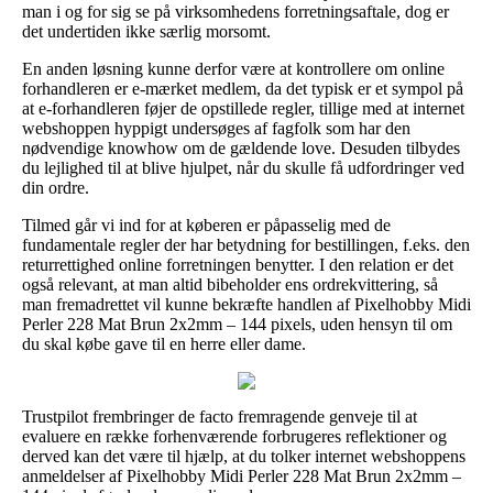
man i og for sig se på virksomhedens forretningsaftale, dog er
det undertiden ikke særlig morsomt.
En anden løsning kunne derfor være at kontrollere om online
forhandleren er e-mærket medlem, da det typisk er et sympol på
at e-forhandleren føjer de opstillede regler, tillige med at internet
webshoppen hyppigt undersøges af fagfolk som har den
nødvendige knowhow om de gældende love. Desuden tilbydes
du lejlighed til at blive hjulpet, når du skulle få udfordringer ved
din ordre.
Tilmed går vi ind for at køberen er påpasselig med de
fundamentale regler der har betydning for bestillingen, f.eks. den
returrettighed online forretningen benytter. I den relation er det
også relevant, at man altid bibeholder ens ordrekvittering, så
man fremadrettet vil kunne bekræfte handlen af Pixelhobby Midi
Perler 228 Mat Brun 2x2mm – 144 pixels, uden hensyn til om
du skal købe gave til en herre eller dame.
Trustpilot frembringer de facto fremragende genveje til at
evaluere en række forhenværende forbrugeres reflektioner og
derved kan det være til hjælp, at du tolker internet webshoppens
anmeldelser af Pixelhobby Midi Perler 228 Mat Brun 2x2mm –