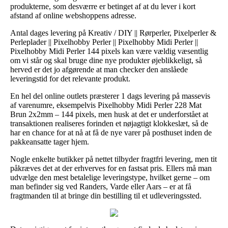
produkterne, som desværre er betinget af at du lever i kort
afstand af online webshoppens adresse.
Antal dages levering på Kreativ / DIY || Rørperler, Pixelperler &
Perleplader || Pixelhobby Perler || Pixelhobby Midi Perler ||
Pixelhobby Midi Perler 144 pixels kan være vældig væsentlig
om vi står og skal bruge dine nye produkter øjeblikkeligt, så
herved er det jo afgørende at man checker den anslåede
leveringstid for det relevante produkt.
En hel del online outlets præsterer 1 dags levering på massevis
af varenumre, eksempelvis Pixelhobby Midi Perler 228 Mat
Brun 2x2mm – 144 pixels, men husk at det er underforstået at
transaktionen realiseres forinden et nøjagtigt klokkeslæt, så de
har en chance for at nå at få de nye varer på posthuset inden de
pakkeansatte tager hjem.
Nogle enkelte butikker på nettet tilbyder fragtfri levering, men tit
påkræves det at der erhverves for en fastsat pris. Ellers må man
udvælge den mest betalelige leveringstype, hvilket gerne – om
man befinder sig ved Randers, Varde eller Aars – er at få
fragtmanden til at bringe din bestilling til et udleveringssted.