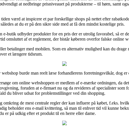
dvendigt at nedbringe prisniveauet på produkterne – til børn, samt ogs
tiden værd at inspicere et par forskellige shops på nettet efter rabatko
åledes at du er på den sikre side med at få den mindst kostelige pris.
e-butik udbyder produkter for en pris der er utrolig favorabel, så er 
rtid omsluttet af et reglement, der bistår køberen overfor falske online 
eller betalinger med mobilen. Som en alternativ mulighed kan du drage n
 over et længere tidsrum.
y webshop burde man reelt læse forhandlerens forretningsvilkår, dog er 
ersøge om online webshoppen er medlem af e-mærke ordningen, da det l
givning, foruden at e-firmaet nu og da revideres af specialister som f
ifald du bliver udsat for problemstillinger ved din shopping.
g omkring de mest centrale regler der kan influere på købet, f.eks. hvilk
adig beholder ens e-mail kvittering, så man til enhver tid vil kunne bekr
 er på udkig efter et produkt til en herre eller dame.