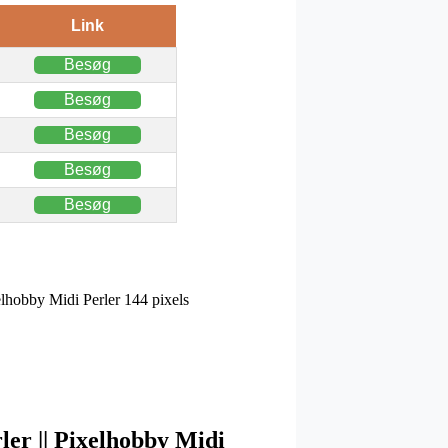
Link
Besøg
Besøg
Besøg
Besøg
Besøg
xelhobby Midi Perler 144 pixels
rler || Pixelhobby Midi