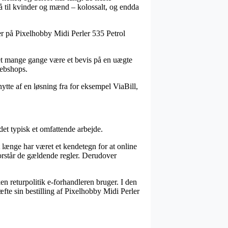
å til kvinder og mænd – kolossalt, og endda
der på Pixelhobby Midi Perler 535 Petrol
det mange gange være et bevis på en uægte
webshops.
ytte af en løsning fra for eksempel ViaBill,
det typisk et omfattende arbejde.
ænge har været et kendetegn for at online
orstår de gældende regler. Derudover
en returpolitik e-forhandleren bruger. I den
æfte sin bestilling af Pixelhobby Midi Perler