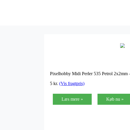
Pixelhobby Midi Perler 535 Petrol 2x2mm 
5
kr.
(Vis fragtpris)
Læs mere »
Køb nu »