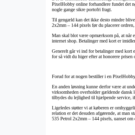
PixelHobby online forhandlere fundet det nø
nogle gange sikre portofri fragt.
Til gengæld kan det ikke desto mindre blive 
2x2mm – 144 pixels før du placerer ordren, s
Man skal blot være opmærksom på, at når en 
internet shop. Betalinger med kort er imidle
Generelt går vi ind for betalinger med kort 
for så vidt du higer efter at honorere prisen
Forud for at nogen bestiller i en PixelHobb
En anden løsning kunne derfor være at und
virksomheden overholder gældende dansk lov
tilbydes du lejlighed til hjælpende service, 
Ligeledes støtter vi at køberen er omhyggeli
relation er det desuden afgørende, at man st
535 Petrol 2x2mm – 144 pixels, uanset om du