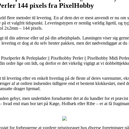
Perler 144 pixels fra PixelHobby
d flere metoder til levering. En af dem der er mest anvendt er nu om st
erne på et valgfrit tidspunkt. Leveringstypen er nemlig vældig ligetil, og 
rol 2x2mm – 144 pixels.
 til din adresse eller ud på din arbejdsplads. Løsningen viser sig gerne 
 levering er dog at du selv henter pakken, men det nødvendiggør at du fy
 Pixelperler & Perleplader || Pixelhobby Perler || Pixelhobby Midi Perle
in ordre lige om lidt, og derfor er det virkelig vigtigt at vi dobbelttje
t til levering efter en enkelt hverdag på de fleste af deres varenumre, 
nger af at ordren indsendes tidligere end et bestemt klokkeslæt, med d
kansatte drager hjemad.
t uden gebyr, men undertiden forudsætter det at du handler for et præcist
– hvad end man bor tæt på Køge, Holbæk eller Ribe – er at få fragtmande
igt for forbrugerne at vurdere prisniveauet hos diverse forretninger på n