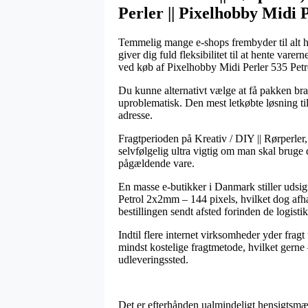
Perler || Pixelhobby Midi 
Temmelig mange e-shops frembyder til alt hel
giver dig fuld fleksibilitet til at hente var
ved køb af Pixelhobby Midi Perler 535 Pet
Du kunne alternativt vælge at få pakken bragt
uproblematisk. Den mest letkøbte løsning til
adresse.
Fragtperioden på Kreativ / DIY || Rørperler,
selvfølgelig ultra vigtig om man skal bruge d
pågældende vare.
En masse e-butikker i Danmark stiller udsig
Petrol 2x2mm – 144 pixels, hvilket dog afhæ
bestillingen sendt afsted forinden de logisti
Indtil flere internet virksomheder yder frag
mindst kostelige fragtmetode, hvilket gerne 
udleveringssted.
Det er efterhånden ualmindeligt hensigtsmæss