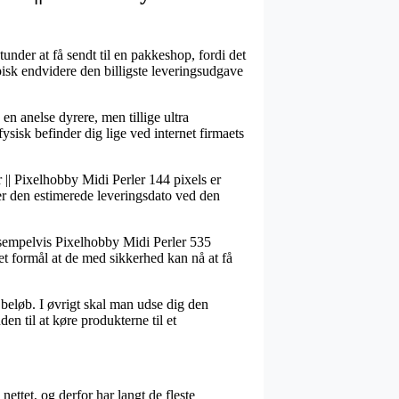
under at få sendt til en pakkeshop, fordi det
typisk endvidere den billigste leveringsudgave
en anelse dyrere, men tillige ultra
sisk befinder dig lige ved internet firmaets
r || Pixelhobby Midi Perler 144 pixels er
kker den estimerede leveringsdato ved den
eksempelvis Pixelhobby Midi Perler 535
et formål at de med sikkerhed kan nå at få
 beløb. I øvrigt skal man udse dig den
n til at køre produkterne til et
ettet, og derfor har langt de fleste