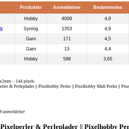
Produkter
Anmeldelser
Bedømmelse
Hobby
4008
4,9
dk
Syning
1353
4,9
Garn
171
4,5
Garn
13
4,4
Hobby
599
3,65
2x2mm – 144 pixels
erler & Perleplader || Pixelhobby Perler || Pixelhobby Midi Perler || Pi
8
anmeldelser
 Pixelperler & Perleplader || Pixelhobby Pe