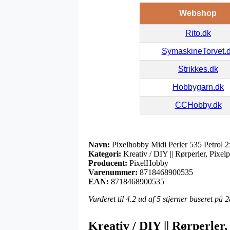
Webshop
Rito.dk
SymaskineTorvet.
Strikkes.dk
Hobbygarn.dk
CCHobby.dk
Navn:
Pixelhobby Midi Perler 535 Petrol 
Kategori:
Kreativ / DIY || Rørperler, Pixelp
Producent:
PixelHobby
Varenummer:
8718468900535
EAN:
8718468900535
Vurderet til
4.2
ud af 5 stjerner baseret på
2
Kreativ / DIY || Rørperler,