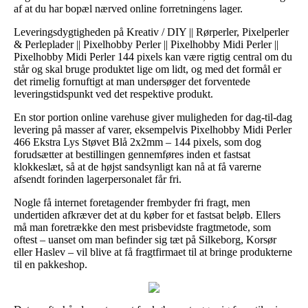
af at du har bopæl nærved online forretningens lager.
Leveringsdygtigheden på Kreativ / DIY || Rørperler, Pixelperler
& Perleplader || Pixelhobby Perler || Pixelhobby Midi Perler ||
Pixelhobby Midi Perler 144 pixels kan være rigtig central om du
står og skal bruge produktet lige om lidt, og med det formål er
det rimelig fornuftigt at man undersøger det forventede
leveringstidspunkt ved det respektive produkt.
En stor portion online varehuse giver muligheden for dag-til-dag
levering på masser af varer, eksempelvis Pixelhobby Midi Perler
466 Ekstra Lys Støvet Blå 2x2mm – 144 pixels, som dog
forudsætter at bestillingen gennemføres inden et fastsat
klokkeslæt, så at de højst sandsynligt kan nå at få varerne
afsendt forinden lagerpersonalet får fri.
Nogle få internet foretagender frembyder fri fragt, men
undertiden afkræver det at du køber for et fastsat beløb. Ellers
må man foretrække den mest prisbevidste fragtmetode, som
oftest – uanset om man befinder sig tæt på Silkeborg, Korsør
eller Haslev – vil blive at få fragtfirmaet til at bringe produkterne
til en pakkeshop.