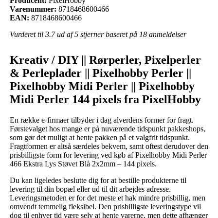
Producent:
PixelHobby
Varenummer:
8718468600466
EAN:
8718468600466
Vurderet til
3.7
ud af 5 stjerner baseret på
18
anmeldelser
Kreativ / DIY || Rørperler, Pixelperler
& Perleplader || Pixelhobby Perler ||
Pixelhobby Midi Perler || Pixelhobby
Midi Perler 144 pixels fra PixelHobby
En række e-firmaer tilbyder i dag alverdens former for fragt.
Førstevalget hos mange er på nuværende tidspunkt pakkeshops,
som gør det muligt at hente pakken på et valgfrit tidspunkt.
Fragtformen er altså særdeles bekvem, samt oftest derudover den
prisbilligste form for levering ved køb af Pixelhobby Midi Perler
466 Ekstra Lys Støvet Blå 2x2mm – 144 pixels.
Du kan ligeledes beslutte dig for at bestille produkterne til
levering til din bopæl eller ud til dit arbejdes adresse.
Leveringsmetoden er for det meste et hak mindre prisbillig, men
omvendt temmelig fleksibel. Den prisbilligste leveringstype vil
dog til enhver tid være selv at hente varerne, men dette afhænger