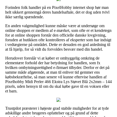
Forinden folk handler på en PixelHobby internet shop bør man
helt sikkert gennemgå deres handelsaftale, det er dog uden tvivl
ikke særlig spændende.
En anden valgmulighed kunne måske være at undersøge om
online shoppen er medlem af e-mærket, som ofte er et kendetegn
for at online shoppen forstår den officielle danske lovgivning,
foruden at butikken ofte kontrolleres af eksperter som har indsigt
i vedtægterne på området. Dette er desuden en god anledning til
at få hjælp, for så vidt du forvoldes besvær med din handel.
Herudover foreslår vi at køber er omhyggelig omkring de
elementære forhold der har betydning for handlen, som fx
hvilken ombytningsrettighed e-firmaet tilbyder. Derfor er det på
samme måde afgørende, at man til enhver tid gemmer ens
købsbekræftelse, så man senere vil kunne eftervise handlen af
Pixelhobby Midi Perler 466 Ekstra Lys Støvet Blå 2x2mm – 144
pixels, uden hensyn til om du skal købe gave til en voksen eller
et barn.
Trustpilot præsterer i højeste grad stabile muligheder for at tyde
adskillige andre brugeres opfattelser og på grund af dette