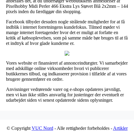
anbefales det, at du undersøger webbutikkens anmeldelser af
Pixelhobby Midi Perler 466 Ekstra Lys Støvet Blå 2x2mm – 144
pixels inden du færdiggør din shopping.
Facebook tilbyder desuden nogle strålende muligheder for at få
indblik i internet forretningens kundefokus. Tilmed møder vi
mange internet foretagender hvor det er muligt at forfatte en
kritik af købsoplevelsen, som på samme måde bør bruges til at få
et indtryk af hvor glade kunderne er.
Vores website er finansieret af annonceindtægter. Vi samarbejder
med adskillige online virksomheder hvori vi publicerer
butikkernes tilbud, og indkasserer provision i tilfælde af at vores
brugere gennemfører en ordre.
Anvisninger vedrørende varer og e-shops opdateres jævnligt,
men vi kan ikke stilles ansvarlig for justeringer der eventuelt er
udarbejdet siden vi senest opdaterede sidens oplysninger.
© Copyright
VUC Nord
- Alle rettigheder forbeholdes -
Artikler