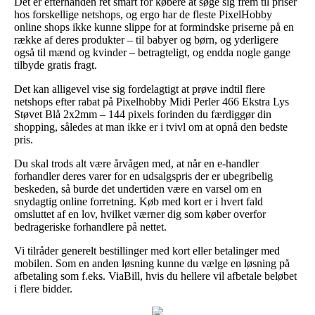
Det er efterhånden ret smart for købere at søge sig frem til priser
hos forskellige netshops, og ergo har de fleste PixelHobby
online shops ikke kunne slippe for at formindske priserne på en
række af deres produkter – til babyer og børn, og yderligere
også til mænd og kvinder – betragteligt, og endda nogle gange
tilbyde gratis fragt.
Det kan alligevel vise sig fordelagtigt at prøve indtil flere
netshops efter rabat på Pixelhobby Midi Perler 466 Ekstra Lys
Støvet Blå 2x2mm – 144 pixels forinden du færdiggør din
shopping, således at man ikke er i tvivl om at opnå den bedste
pris.
Du skal trods alt være årvågen med, at når en e-handler
forhandler deres varer for en udsalgspris der er ubegribelig
beskeden, så burde det undertiden være en varsel om en
snydagtig online forretning. Køb med kort er i hvert fald
omsluttet af en lov, hvilket værner dig som køber overfor
bedrageriske forhandlere på nettet.
Vi tilråder generelt bestillinger med kort eller betalinger med
mobilen. Som en anden løsning kunne du vælge en løsning på
afbetaling som f.eks. ViaBill, hvis du hellere vil afbetale beløbet
i flere bidder.