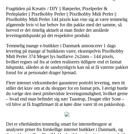
Fragttiden på Kreativ / DIY || Rørperler, Pixelperler &
Perleplader || Pixelhobby Perler || Pixelhobby Midi Perler ||
Pixelhobby Midi Perler 144 pixels kan vise sig at være temmelig
afgørende hvis vi har behov for din pakke med det samme, så
herved er det rimelig aktuelt at man finder det anslåede
leveringstidspunkt på det respektive produkt.
Temmelig mange e-butikker i Danmark annoncerer 1 dags
levering på mange af butikkens varer, eksempelvis Pixelhobby
Midi Perler 374 Meget lys hudfarve 2x2mm – 144 pixels,
hvilket regnes ud fra at orden realiseres tidligere end et fastsat
tidspunkt, således at de sandsynligvis kan nå at få varerne pakket
forud for at personalet drager hjemad.
Flere internet virksomheder garanterer portofri levering, men tit
stiller det krav om at du shopper for en fastsat pris. I øvrigt burde
du vælge den mest prisbevidste leveringsmulighed, hvilket gerne
– hvad end man befinder sig nær Taastrup, Dragør eller Sorø –
vil blive at få fragtfirmaet til at køre dine varer til en pakkeshop.
Det er efterhånden temmelig smart for internetbrugere at
analysere priser fra forskellige internet butikker i Danmark, og