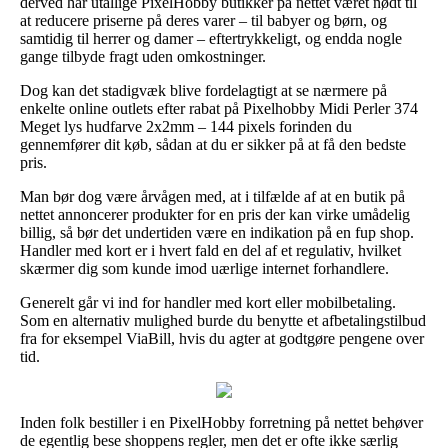
derved har utallige PixelHobby butikker på nettet været nødt til
at reducere priserne på deres varer – til babyer og børn, og
samtidig til herrer og damer – eftertrykkeligt, og endda nogle
gange tilbyde fragt uden omkostninger.
Dog kan det stadigvæk blive fordelagtigt at se nærmere på
enkelte online outlets efter rabat på Pixelhobby Midi Perler 374
Meget lys hudfarve 2x2mm – 144 pixels forinden du
gennemfører dit køb, sådan at du er sikker på at få den bedste
pris.
Man bør dog være årvågen med, at i tilfælde af at en butik på
nettet annoncerer produkter for en pris der kan virke umådelig
billig, så bør det undertiden være en indikation på en fup shop.
Handler med kort er i hvert fald en del af et regulativ, hvilket
skærmer dig som kunde imod uærlige internet forhandlere.
Generelt går vi ind for handler med kort eller mobilbetaling.
Som en alternativ mulighed burde du benytte et afbetalingstilbud
fra for eksempel ViaBill, hvis du agter at godtgøre pengene over
tid.
Inden folk bestiller i en PixelHobby forretning på nettet behøver
de egentlig bese shoppens regler, men det er ofte ikke særlig