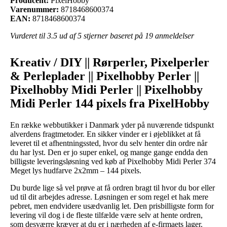
Producent:
PixelHobby
Varenummer:
8718468600374
EAN:
8718468600374
Vurderet til
3.5
ud af 5 stjerner baseret på
19
anmeldelser
Kreativ / DIY || Rørperler, Pixelperler
& Perleplader || Pixelhobby Perler ||
Pixelhobby Midi Perler || Pixelhobby
Midi Perler 144 pixels fra PixelHobby
En række webbutikker i Danmark yder på nuværende tidspunkt
alverdens fragtmetoder. En sikker vinder er i øjeblikket at få
leveret til et afhentningssted, hvor du selv henter din ordre når
du har lyst. Den er jo super enkel, og mange gange endda den
billigste leveringsløsning ved køb af Pixelhobby Midi Perler 374
Meget lys hudfarve 2x2mm – 144 pixels.
Du burde lige så vel prøve at få ordren bragt til hvor du bor eller
ud til dit arbejdes adresse. Løsningen er som regel et hak mere
pebret, men endvidere usædvanlig let. Den prisbilligste form for
levering vil dog i de fleste tilfælde være selv at hente ordren,
som desværre kræver at du er i nærheden af e-firmaets lager.