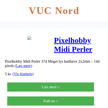
VUC Nord
Pixelhobby
Midi Perler
374 Meget lys
Pixelhobby Midi Perler 374 Meget lys hudfarve 2x2mm – 144
hudfarve
pixels
(Læs mere)
2x2mm – 144
5
kr.
(Vis fragtpris)
pixels
Læs mere »
Køb nu »