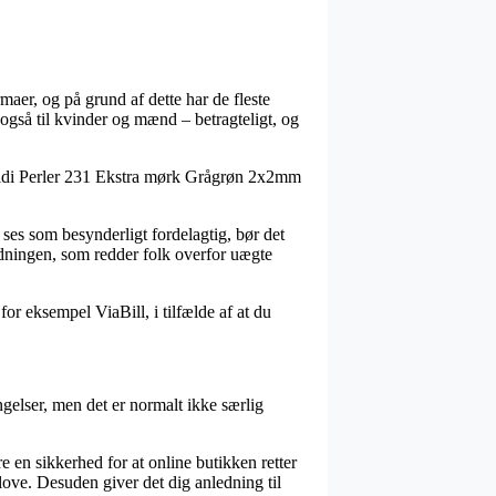
maer, og på grund af dette har de fleste
 også til kvinder og mænd – betragteligt, og
y Midi Perler 231 Ekstra mørk Grågrøn 2x2mm
 ses som besynderligt fordelagtig, bør det
rdningen, som redder folk overfor uægte
or eksempel ViaBill, i tilfælde af at du
ngelser, men det er normalt ikke særlig
e en sikkerhed for at online butikken retter
 love. Desuden giver det dig anledning til