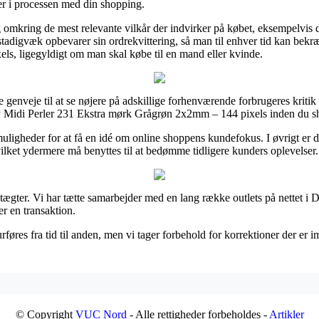
mer i processen med din shopping.
g omkring de mest relevante vilkår der indvirker på købet, eksempelvis d
an stadigvæk opbevarer sin ordrekvittering, så man til enhver tid kan bek
s, ligegyldigt om man skal købe til en mand eller kvinde.
ge genveje til at se nøjere på adskillige forhenværende forbrugeres kriti
y Midi Perler 231 Ekstra mørk Grågrøn 2x2mm – 144 pixels inden du s
ligheder for at få en idé om online shoppens kundefokus. I øvrigt er de
vilket ydermere må benyttes til at bedømme tidligere kunders oplevelser.
ægter. Vi har tætte samarbejder med en lang række outlets på nettet i 
er en transaktion.
rføres fra tid til anden, men vi tager forbehold for korrektioner der er 
© Copyright
VUC Nord
- Alle rettigheder forbeholdes -
Artikler