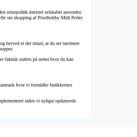
en returpolitik internet selskabet anvender.
ræfte sin shopping af Pixelhobby Midi Perler
k og herved er det smart, at du ser nærmere
hopper.
r faktisk outlets på nettet hvor du kan
Danmark hvor vi formidler butikkernes
implementeret siden vi nyligst opdaterede