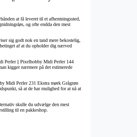
ånden at få leveret til et afhentningssted,
d gnidningsløs, og ofte endda den mest
 viser sig godt nok en tand mere bekostelig,
 betinget af at du opholder dig nærved
di Perler || Pixelhobby Midi Perler 144
at man kigger nærmere på det estimerede
hobby Midi Perler 231 Ekstra mørk Grågrøn
dspunkt, så at de har mulighed for at nå at
alternativ skulle du udvælge den mest
stilling til en pakkeshop.