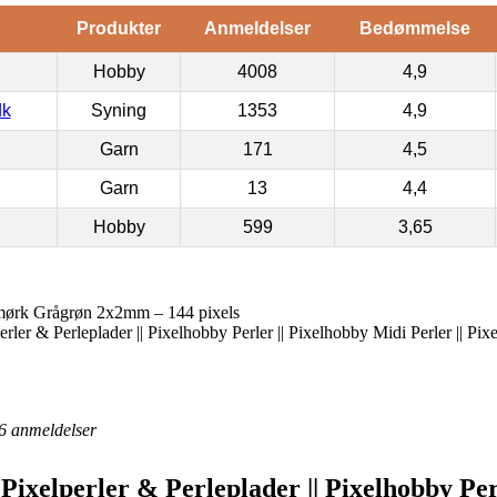
Produkter
Anmeldelser
Bedømmelse
Hobby
4008
4,9
dk
Syning
1353
4,9
Garn
171
4,5
Garn
13
4,4
Hobby
599
3,65
 mørk Grågrøn 2x2mm – 144 pixels
erler & Perleplader || Pixelhobby Perler || Pixelhobby Midi Perler || Pi
6
anmeldelser
 Pixelperler & Perleplader || Pixelhobby Pe