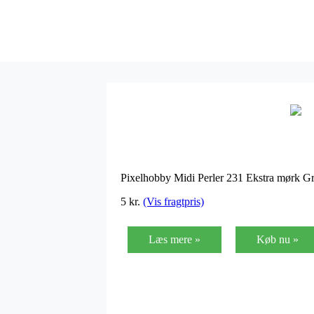
Pixelhobby Midi Perler 231 Ekstra mørk 
5
kr.
(Vis fragtpris)
Læs mere »
Køb nu »