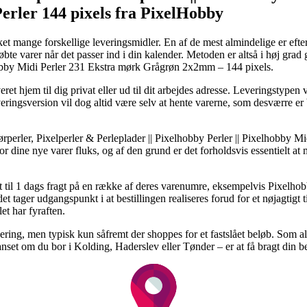
Perler 144 pixels fra PixelHobby
et mange forskellige leveringsmidler. En af de mest almindelige er efterh
 købte varer når det passer ind i din kalender. Metoden er altså i høj gra
obby Midi Perler 231 Ekstra mørk Grågrøn 2x2mm – 144 pixels.
eret hjem til dig privat eller ud til dit arbejdes adresse. Leveringstypen
veringsversion vil dog altid være selv at hente varerne, som desværre er
perler, Pixelperler & Perleplader || Pixelhobby Perler || Pixelhobby Mi
 for dine nye varer fluks, og af den grund er det forholdsvis essentielt 
sigt til 1 dags fragt på en række af deres varenumre, eksempelvis Pixel
ager udgangspunkt i at bestillingen realiseres forud for et nøjagtigt ti
et har fyraften.
levering, men typisk kun såfremt der shoppes for et fastslået beløb. Som 
nset om du bor i Kolding, Haderslev eller Tønder – er at få bragt din be