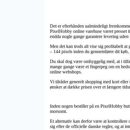
Det er efterhånden ualmindeligt fremkommelig
PixelHobby online varehuse været presset til
endda nogle gange garantere levering uden
Men det kan trods alt vise sig profitabelt 
– 144 pixels inden du gennemfører dit køb, s
Du skal dog være omhyggelig med, at i tilfæl
mange gange være et fingerpeg om en bedrag
online webshops.
Vi tilråder generelt shopping med kort eller 
ønsker at dække prisen over et længere tids
Inden nogen bestiller på en PixelHobby butik
morsomt.
Et alternativ kan derfor være at kontrollere 
sig efter de officielle danske regler, og at