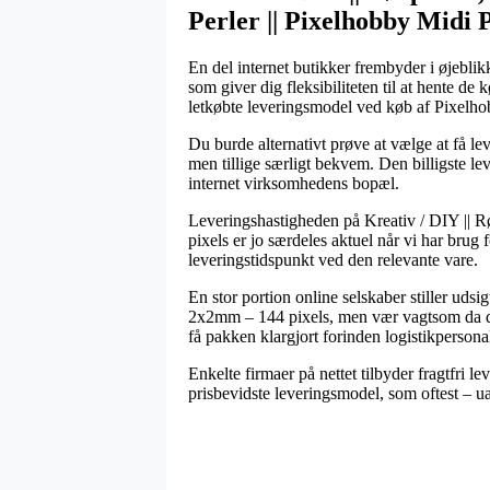
Perler || Pixelhobby Midi 
En del internet butikker frembyder i øjeblikk
som giver dig fleksibiliteten til at hente de
letkøbte leveringsmodel ved køb af Pixelh
Du burde alternativt prøve at vælge at få lev
men tillige særligt bekvem. Den billigste le
internet virksomhedens bopæl.
Leveringshastigheden på Kreativ / DIY || Rør
pixels er jo særdeles aktuel når vi har brug
leveringstidspunkt ved den relevante vare.
En stor portion online selskaber stiller ud
2x2mm – 144 pixels, men vær vagtsom da det t
få pakken klargjort forinden logistikpersonal
Enkelte firmaer på nettet tilbyder fragtfri 
prisbevidste leveringsmodel, som oftest – ua