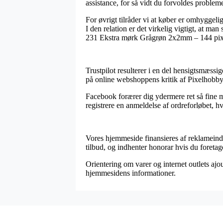
assistance, for så vidt du forvoldes proble
For øvrigt tilråder vi at køber er omhyggeli
I den relation er det virkelig vigtigt, at m
231 Ekstra mørk Grågrøn 2x2mm – 144 pixel
Trustpilot resulterer i en del hensigtsmæssi
på online webshoppens kritik af Pixelhobb
Facebook forærer dig ydermere ret så fine mu
registrere en anmeldelse af ordreforløbet, h
Vores hjemmeside finansieres af reklameindt
tilbud, og indhenter honorar hvis du foretag
Orientering om varer og internet outlets ajou
hjemmesidens informationer.