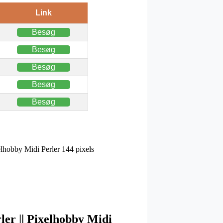
Link
Besøg
Besøg
Besøg
Besøg
Besøg
xelhobby Midi Perler 144 pixels
rler || Pixelhobby Midi