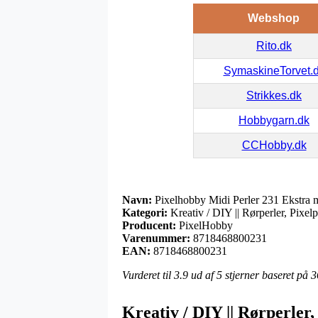
Webshop
Rito.dk
SymaskineTorvet.
Strikkes.dk
Hobbygarn.dk
CCHobby.dk
Navn:
Pixelhobby Midi Perler 231 Ekstra
Kategori:
Kreativ / DIY || Rørperler, Pixelp
Producent:
PixelHobby
Varenummer:
8718468800231
EAN:
8718468800231
Vurderet til
3.9
ud af 5 stjerner baseret på
3
Kreativ / DIY || Rørperler,