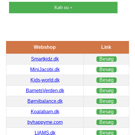
Køb nu »
Webshop
Link
Smartkidz.dk
Besøg
MiniJacobi.dk
Besøg
Kids-world.dk
Besøg
BarnetsVerden.dk
Besøg
Børnibalance.dk
Besøg
Koalabarn.dk
Besøg
byhappyme.com
Besøg
LIAMS.dk
Besøg