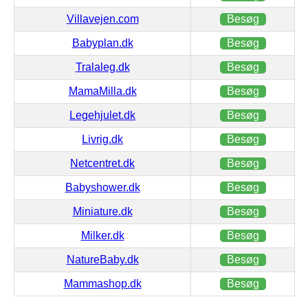
Villavejen.com
Besøg
Babyplan.dk
Besøg
Tralaleg.dk
Besøg
MamaMilla.dk
Besøg
Legehjulet.dk
Besøg
Livrig.dk
Besøg
Netcentret.dk
Besøg
Babyshower.dk
Besøg
Miniature.dk
Besøg
Milker.dk
Besøg
NatureBaby.dk
Besøg
Mammashop.dk
Besøg