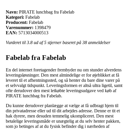
Navn:
PIRATE lunchbag fra Fabelab
Kategori:
Fabelab
Producent:
Fabelab
Varenummer:
1398479
EAN:
5713034000513
Vurderet til
3.8
ud af 5 stjerner baseret på
38
anmeldelser
Fabelab fra Fabelab
En del internet foretagender frembyder nu om stunder alverdens
leveringsløsninger. Den mest almindelige er for øjeblikket at få
leveret til et afhentningssted, og så henter du bare dine varer på
et selvvalgt tidspunkt. Leveringsformen er altså ultra ligetil, samt
ofte derudover den mest letkøbte leveringsudgave ved køb af
PIRATE lunchbag fra Fabelab.
Du kunne derudover planlægge at vælge at få udbragt hjem til
din privatadresse eller ud til dit arbejdes adresse. Denne er tit et
hak dyrere, men desuden temmelig ukompliceret. Den mest
betalelige leveringsmåde er unægtelig at du selv henter pakken,
som jo betinges af at du fysisk befinder dig i nærheden af