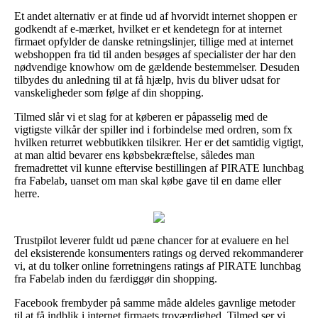
Et andet alternativ er at finde ud af hvorvidt internet shoppen er
godkendt af e-mærket, hvilket er et kendetegn for at internet
firmaet opfylder de danske retningslinjer, tillige med at internet
webshoppen fra tid til anden besøges af specialister der har den
nødvendige knowhow om de gældende bestemmelser. Desuden
tilbydes du anledning til at få hjælp, hvis du bliver udsat for
vanskeligheder som følge af din shopping.
Tilmed slår vi et slag for at køberen er påpasselig med de
vigtigste vilkår der spiller ind i forbindelse med ordren, som fx
hvilken returret webbutikken tilsikrer. Her er det samtidig vigtigt,
at man altid bevarer ens købsbekræftelse, således man
fremadrettet vil kunne eftervise bestillingen af PIRATE lunchbag
fra Fabelab, uanset om man skal købe gave til en dame eller
herre.
Trustpilot leverer fuldt ud pæne chancer for at evaluere en hel
del eksisterende konsumenters ratings og derved rekommanderer
vi, at du tolker online forretningens ratings af PIRATE lunchbag
fra Fabelab inden du færdiggør din shopping.
Facebook frembyder på samme måde aldeles gavnlige metoder
til at få indblik i internet firmaets troværdighed. Tilmed ser vi