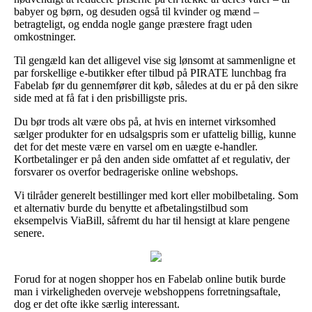
babyer og børn, og desuden også til kvinder og mænd –
betragteligt, og endda nogle gange præstere fragt uden
omkostninger.
Til gengæld kan det alligevel vise sig lønsomt at sammenligne et
par forskellige e-butikker efter tilbud på PIRATE lunchbag fra
Fabelab før du gennemfører dit køb, således at du er på den sikre
side med at få fat i den prisbilligste pris.
Du bør trods alt være obs på, at hvis en internet virksomhed
sælger produkter for en udsalgspris som er ufattelig billig, kunne
det for det meste være en varsel om en uægte e-handler.
Kortbetalinger er på den anden side omfattet af et regulativ, der
forsvarer os overfor bedrageriske online webshops.
Vi tilråder generelt bestillinger med kort eller mobilbetaling. Som
et alternativ burde du benytte et afbetalingstilbud som
eksempelvis ViaBill, såfremt du har til hensigt at klare pengene
senere.
Forud for at nogen shopper hos en Fabelab online butik burde
man i virkeligheden overveje webshoppens forretningsaftale,
dog er det ofte ikke særlig interessant.