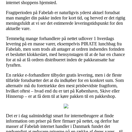
internet shoppens hjemsted.
Fragtperioden på Fabelab er naturligvis yderst aktuel forudsat
man mangler din pakke inden for kort tid, og herved er det rigtig
meningsfuldt at vi ser det estimerede leveringstidspunkt for den
aktuelle vare.
Temmelig mange forhandlere på nettet udlover 1 hverdags
levering på en masse varer, eksempelvis PIRATE lunchbag fra
Fabelab, men som trods alt antager at ordren indsendes forinden
et besluttet klokkeslæt, med hensynstagen til at de har en chance
for at nå at få ordren distribueret inden de pakkeansatte har
fyraften.
En række e-forhandlere tilbyder gratis levering, men i de fleste
tilfælde forudsætter det at du indkøber for en konkret sum. Som
alternativ må du foretrække den mest prisbevidste fragtform,
hvilket oftest – hvad end du er tæt på København, Skive eller
Hinnerup – er at få dem til at køre pakken til en pakkeshop.
Det er i dag ualmindeligt smart for internetbrugere at finde
information om priser på flere firmaer på nettet, og derfor har
masser af Fabelab internet handler i Danmark fundet det
nødvendigt at reducere priserne på en række af deres varer – til