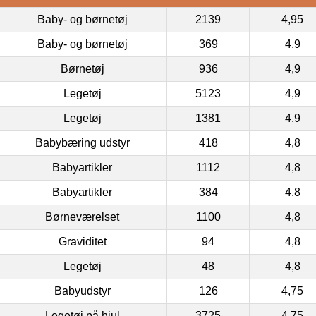
Baby- og børnetøj
2139
4,95
Baby- og børnetøj
369
4,9
Børnetøj
936
4,9
Legetøj
5123
4,9
Legetøj
1381
4,9
Babybæring udstyr
418
4,8
Babyartikler
1112
4,8
Babyartikler
384
4,8
Børneværelset
1100
4,8
Graviditet
94
4,8
Legetøj
48
4,8
Babyudstyr
126
4,75
Legetøj på hjul
3725
4,75