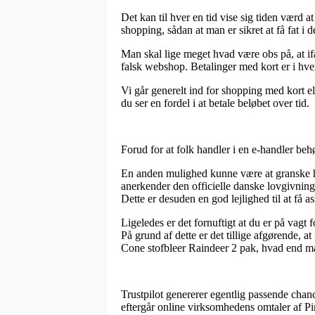
Det kan til hver en tid vise sig tiden værd a
shopping, sådan at man er sikret at få fat i d
Man skal lige meget hvad være obs på, at ifa
falsk webshop. Betalinger med kort er i hvert
Vi går generelt ind for shopping med kort e
du ser en fordel i at betale beløbet over tid.
Forud for at folk handler i en e-handler be
En anden mulighed kunne være at granske hvo
anerkender den officielle danske lovgivnin
Dette er desuden en god lejlighed til at få a
Ligeledes er det fornuftigt at du er på vagt 
På grund af dette er det tillige afgørende, a
Cone stofbleer Raindeer 2 pak, hvad end man 
Trustpilot genererer egentlig passende chanc
eftergår online virksomhedens omtaler af Pin