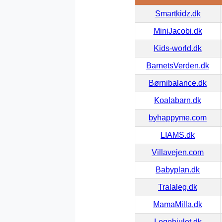
Smartkidz.dk
MiniJacobi.dk
Kids-world.dk
BarnetsVerden.dk
Børnibalance.dk
Koalabarn.dk
byhappyme.com
LIAMS.dk
Villavejen.com
Babyplan.dk
Tralaleg.dk
MamaMilla.dk
Legehjulet.dk