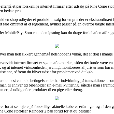
t eftergå et par forskellige internet firmaer efter udsalg på Pine Cone s
en bedste pris.
ld en shop udbyder et produkt til salg for en pris der er ekstraordinært 
 fald omfattet af et reglement, hvilket passer på en overfor uægte intern
ller MobilePay. Som en anden løsning kan du drage fordel af en afdragsl
høver man helt sikkert gennemgå netshoppens vilkår, det er dog i mange
rvidt internet firmaet er støttet af e-mærket, siden det burde være en
g, og at internet virksomheden jævnligt monitoreres af jurister som ha
ssistance, såfremt du bliver udsat for problemer ved dit køb.
for de mest centrale betingelser der har indvirkning på transaktionen, so
t man til enhver tid bibeholder sin e-mail kvittering, således man i fremti
er på udkig efter produkter til en pige eller dreng.
er for at se nøjere på forskellige aktuelle køberes erfaringer og af den 
e Cone stofbleer Raindeer 2 pak forud for at du bestiller.