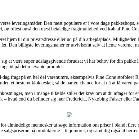
iverse leveringsmåder. Den mest populære er i vore dage pakkeshops, so
ri, og oftest også den mest betalelige fragtmulighed ved køb af Pine Co
t hjem til din privatadresse eller ud på din arbejdsplads. Muligheden b
let. Den billigste leveringsmanér er utvivlsomt selv at hente varerne,
ig at være super udslagsgivende forudsat vi har behov for din pakke lig
ringstid på det relevante produkt.
g-til-dag fragt på en hel del varenumre, eksempelvis Pine Cone stofblee
nden et bestemt klokkeslæt, så de har en chance for at nå at få varen pak
mkostninger, men i mange tilfælde stiller det krav om at du aftager for 
sk – hvad end du befinder sig nær Fredericia, Nykøbing Falster eller Faab
or almindelige mennesker at søge information om priser i blandt flere o
ære salgspriserne på produkterne – til juniorer, og samtidig også til herr