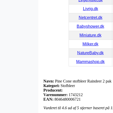
Livrig.dk
Netcentret.dk
Babyshower.dk
Miniature.dk
Milker.dk
NatureBaby.dk
Mammashop.dk
Navn:
Pine Cone stofbleer Raindeer 2 pak
Kategori:
Stofbleer
Producent:
Varenummer:
1743212
EAN:
8046480006721
Vurderet til
4.6
ud af 5 stjerner baseret på
1