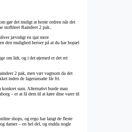
m gør det muligt at hente ordren når det
ne stofbleer Raindeer 2 pak.
liver jævnligt en sjat mere
 men den mulighed beroer på at du har bopæl
e om lidt, og i det øjemed er det ret
r Raindeer 2 pak, men vær vagtsom da det
ket inden de lageransatte får fri.
en konkret sum. Alternativt burde man
org – er at få dem til at køre dine varer til
nline shops, og ergo har langt de fleste
er og damer – en hel del, og endda nogle