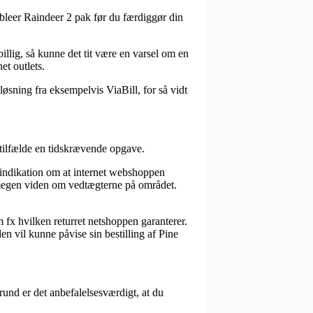
tofbleer Raindeer 2 pak før du færdiggør din
billig, så kunne det tit være en varsel om en
et outlets.
øsning fra eksempelvis ViaBill, for så vidt
 tilfælde en tidskrævende opgave.
 indikation om at internet webshoppen
r megen viden om vedtægterne på området.
m fx hvilken returret netshoppen garanterer.
den vil kunne påvise sin bestilling af Pine
grund er det anbefalelsesværdigt, at du