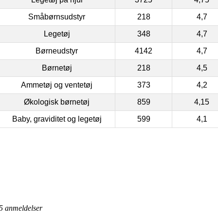
Småbørnsudstyr
218
4,7
Legetøj
348
4,7
Børneudstyr
4142
4,7
Børnetøj
218
4,5
Ammetøj og ventetøj
373
4,2
Økologisk børnetøj
859
4,15
Baby, graviditet og legetøj
599
4,1
5
anmeldelser