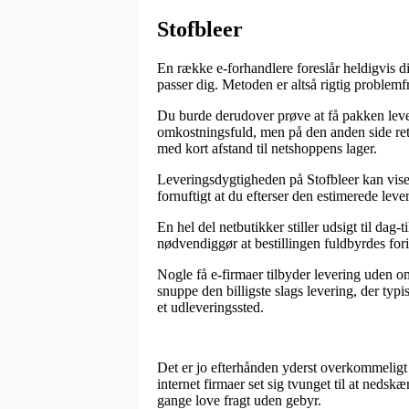
Stofbleer
En række e-forhandlere foreslår heldigvis d
passer dig. Metoden er altså rigtig problemf
Du burde derudover prøve at få pakken levere
omkostningsfuld, men på den anden side ret 
med kort afstand til netshoppens lager.
Leveringsdygtigheden på Stofbleer kan vise s
fornuftigt at du efterser den estimerede leve
En hel del netbutikker stiller udsigt til da
nødvendiggør at bestillingen fuldbyrdes fori
Nogle få e-firmaer tilbyder levering uden o
snuppe den billigste slags levering, der typi
et udleveringssted.
Det er jo efterhånden yderst overkommeligt f
internet firmaer set sig tvunget til at nedsk
gange love fragt uden gebyr.