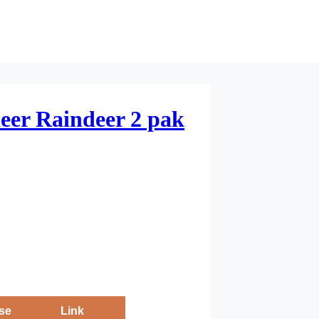
leer Raindeer 2 pak
se
Link