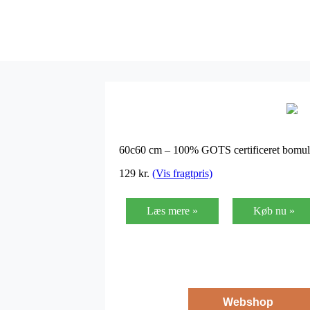
60c60 cm – 100% GOTS certificeret bomu
129
kr.
(Vis fragtpris)
Læs mere »
Køb nu »
Webshop